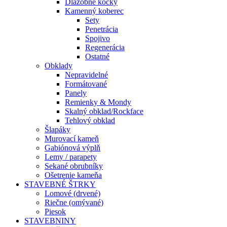
Dlažobné kocky
Kamenný koberec
Sety
Penetrácia
Spojivo
Regenerácia
Ostatné
Obklady
Nepravidelné
Formátované
Panely
Remienky & Mondy
Skalný obklad/Rockface
Tehlový obklad
Šlapáky
Murovací kameň
Gabiónová výplň
Lemy / parapety
Sekané obrubníky
Ošetrenie kameňa
STAVEBNÉ ŠTRKY
Lomové (drvené)
Riečne (omývané)
Piesok
STAVEBNINY