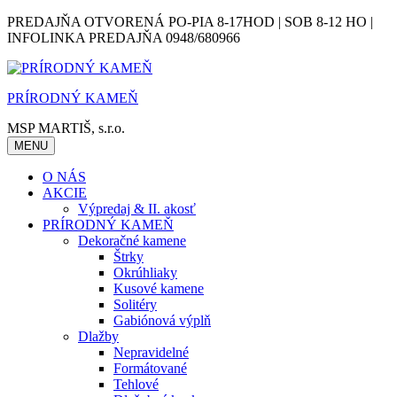
Skip
PREDAJŇA OTVORENÁ PO-PIA 8-17HOD | SOB 8-12 HO |
to
INFOLINKA PREDAJŇA 0948/680966
content
PRÍRODNÝ KAMEŇ
MSP MARTIŠ, s.r.o.
MENU
O NÁS
AKCIE
Výpredaj & II. akosť
PRÍRODNÝ KAMEŇ
Dekoračné kamene
Štrky
Okrúhliaky
Kusové kamene
Solitéry
Gabiónová výplň
Dlažby
Nepravidelné
Formátované
Tehlové