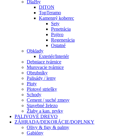
Dlažby
DITON
TopTeramo
Kamenný koberec
Sety
Penetrácia
Pojivo
Regenerácia
Ostatné
Obklady
Exteriér/Interiér
Debniace tvárnice
Murovacie tvárnice
Obrubníky
Palisády / lemy
Ploty
Plotové striešky
Schody
Cement / suché zmesy
Stavebné železo
Žlaby a kan. prvky
PALIVOVÉ DREVO
ZÁHRADA/DEKORÁCIE/DOPLNKY
Olivy & figy & palmy
Gabióny