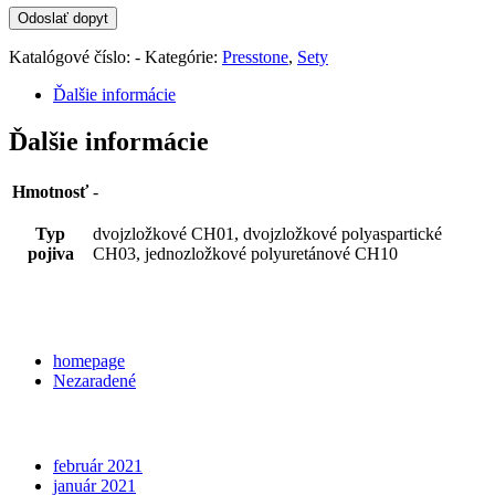
Katalógové číslo:
-
Kategórie:
Presstone
,
Sety
Ďalšie informácie
Ďalšie informácie
Hmotnosť
-
Typ
dvojzložkové CH01, dvojzložkové polyaspartické
pojiva
CH03, jednozložkové polyuretánové CH10
Categories
homepage
Nezaradené
Archives
február 2021
január 2021