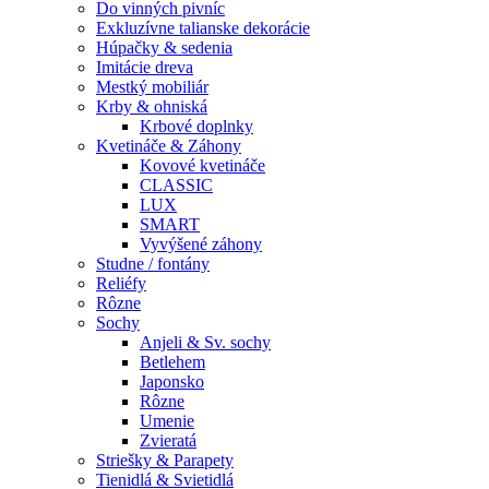
Do vinných pivníc
Exkluzívne talianske dekorácie
Húpačky & sedenia
Imitácie dreva
Mestký mobiliár
Krby & ohniská
Krbové doplnky
Kvetináče & Záhony
Kovové kvetináče
CLASSIC
LUX
SMART
Vyvýšené záhony
Studne / fontány
Reliéfy
Rôzne
Sochy
Anjeli & Sv. sochy
Betlehem
Japonsko
Rôzne
Umenie
Zvieratá
Striešky & Parapety
Tienidlá & Svietidlá