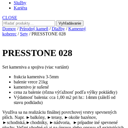
Služby
Kariéra
CLOSE
Hľadať:
Vyhľadávanie
Domov
/
Prírodný kameň
/
Dlažby
/
Kamenný
koberec
/
Sety
/ PRESSTONE 028
PRESSTONE 028
Set kameniva a spojiva (viac variánt)
frakcia kameniva 3-5mm
balenie vrece 21kg
kamenivo je sušené
cena za balenie (rôzna výťažnosť podľa výšky pokládky)
Výdatnosť balenia: cca 1,00 m2 pri hr.: 14mm (záleží od
stavu podkladu)
Využíva sa na realizáciu finálnej povrchovej vrstvy spevnených
plôch. Napr. ►balkóny, ►terasy, ►okolie bazénov,
►schodiská,►chodníky, ►nádvoria, ►prípadne iné spevnené
plochy. Veľmi vhodné sú aj na úpravu alebo opravu už existujúcich