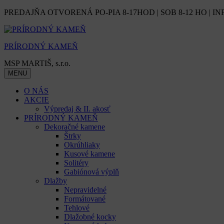
Skip
PREDAJŇA OTVORENÁ PO-PIA 8-17HOD | SOB 8-12 HO | IN
to
content
PRÍRODNÝ KAMEŇ
MSP MARTIŠ, s.r.o.
MENU
O NÁS
AKCIE
Výpredaj & II. akosť
PRÍRODNÝ KAMEŇ
Dekoračné kamene
Štrky
Okrúhliaky
Kusové kamene
Solitéry
Gabiónová výplň
Dlažby
Nepravidelné
Formátované
Tehlové
Dlažobné kocky