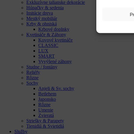
Exkluzívne talianske dekorácie
Húpačky & sedenia
Imitácie dreva
Pr
Mestký mobiliár
Krby & ohniská
Krbové doplnky
Kvetináče & Záhony
Kovové kvetináče
CLASSIC
LUX
SMART
Vyvýšené záhony
Studne / fontány
Reliéfy
Rôzne
Sochy
Anjeli & Sv. sochy
Betlehem
Japonsko
Rôzne
Umenie
Zvieratá
Striešky & Parapety
Tienidlá & Svietidlá
Služby