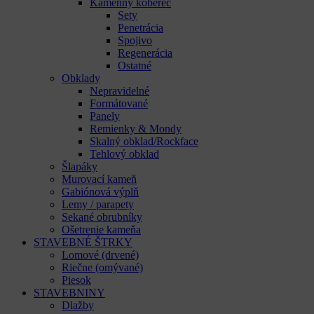
Kamenný koberec
Sety
Penetrácia
Spojivo
Regenerácia
Ostatné
Obklady
Nepravidelné
Formátované
Panely
Remienky & Mondy
Skalný obklad/Rockface
Tehlový obklad
Šlapáky
Murovací kameň
Gabiónová výplň
Lemy / parapety
Sekané obrubníky
Ošetrenie kameňa
STAVEBNÉ ŠTRKY
Lomové (drvené)
Riečne (omývané)
Piesok
STAVEBNINY
Dlažby