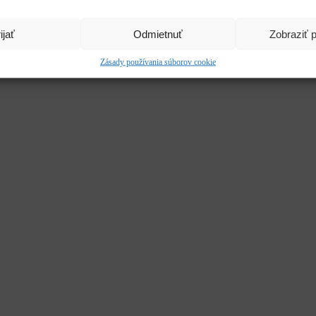
ijať
Odmietnuť
Zobraziť 
Zásady používania súborov cookie