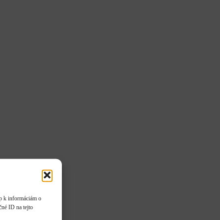
up k informáciám o
čné ID na tejto