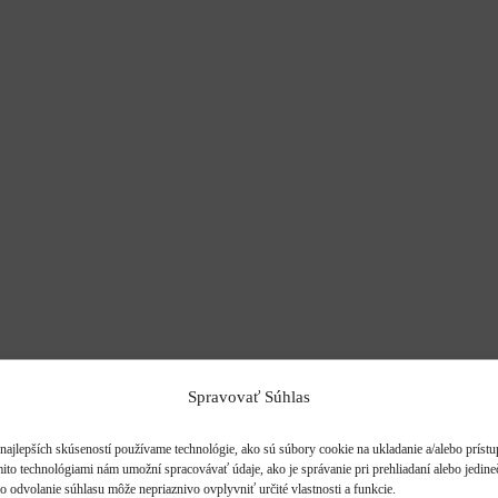
Spravovať Súhlas
najlepších skúseností používame technológie, ako sú súbory cookie na ukladanie a/alebo príst
mito technológiami nám umožní spracovávať údaje, ako je správanie pri prehliadaní alebo jedine
o odvolanie súhlasu môže nepriaznivo ovplyvniť určité vlastnosti a funkcie.