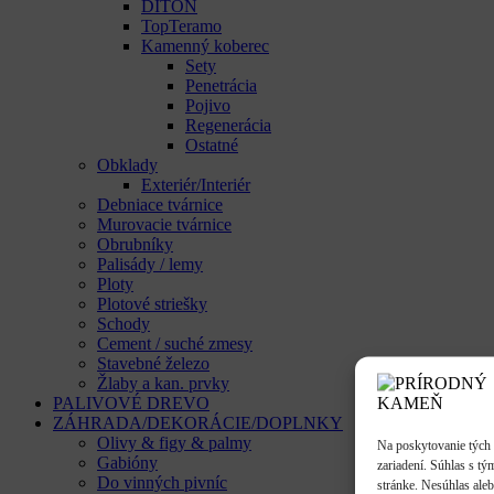
DITON
TopTeramo
Kamenný koberec
Sety
Penetrácia
Pojivo
Regenerácia
Ostatné
Obklady
Exteriér/Interiér
Debniace tvárnice
Murovacie tvárnice
Obrubníky
Palisády / lemy
Ploty
Plotové striešky
Schody
Cement / suché zmesy
Stavebné železo
Žlaby a kan. prvky
PALIVOVÉ DREVO
ZÁHRADA/DEKORÁCIE/DOPLNKY
Olivy & figy & palmy
Na poskytovanie tých 
Gabióny
zariadení. Súhlas s tý
Do vinných pivníc
stránke. Nesúhlas aleb