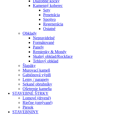
Dlažobné kocky
Kamenný koberec
Sety
Penetrácia
Spojivo
Regenerácia
Ostatné
Obklady
Nepravidelné
Formátované
Panely
Remienky & Mondy
Skalný obklad/Rockface
Tehlový obklad
Šlapáky
Murovací kameň
Gabiónová výplň
Lemy / parapety
Sekané obrubníky
Ošetrenie kameňa
STAVEBNÉ ŠTRKY
Lomové (drvené)
Riečne (omývané)
Piesok
STAVEBNINY