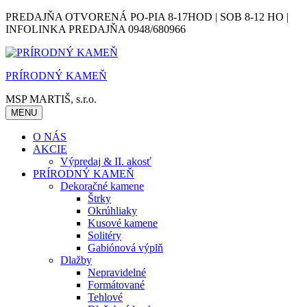
Skip
PREDAJŇA OTVORENÁ PO-PIA 8-17HOD | SOB 8-12 HO |
to
INFOLINKA PREDAJŇA 0948/680966
content
PRÍRODNÝ KAMEŇ
MSP MARTIŠ, s.r.o.
MENU
O NÁS
AKCIE
Výpredaj & II. akosť
PRÍRODNÝ KAMEŇ
Dekoračné kamene
Štrky
Okrúhliaky
Kusové kamene
Solitéry
Gabiónová výplň
Dlažby
Nepravidelné
Formátované
Tehlové