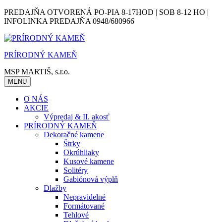
Skip
PREDAJŇA OTVORENÁ PO-PIA 8-17HOD | SOB 8-12 HO |
to
INFOLINKA PREDAJŇA 0948/680966
content
PRÍRODNÝ KAMEŇ
MSP MARTIŠ, s.r.o.
MENU
O NÁS
AKCIE
Výpredaj & II. akosť
PRÍRODNÝ KAMEŇ
Dekoračné kamene
Štrky
Okrúhliaky
Kusové kamene
Solitéry
Gabiónová výplň
Dlažby
Nepravidelné
Formátované
Tehlové