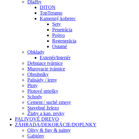
Dlažby
DITON
TopTeramo
Kamenný koberec
Sety
Penetrácia
Pojivo
Regenerácia
Ostatné
Obklady
Exteriér/Interiér
Debniace tvárnice
Murovacie tvárnice
Obrubníky
Palisády / lemy
Ploty
Plotové striešky
Schody
Cement / suché zmesy
Stavebné železo
Žlaby a kan. prvky
PALIVOVÉ DREVO
ZÁHRADA/DEKORÁCIE/DOPLNKY
Olivy & figy & palmy
Gabióny