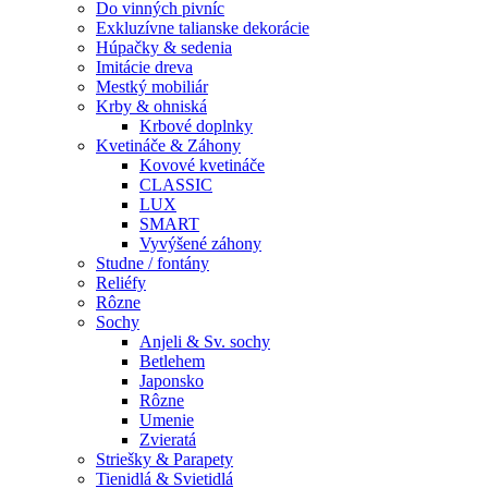
Do vinných pivníc
Exkluzívne talianske dekorácie
Húpačky & sedenia
Imitácie dreva
Mestký mobiliár
Krby & ohniská
Krbové doplnky
Kvetináče & Záhony
Kovové kvetináče
CLASSIC
LUX
SMART
Vyvýšené záhony
Studne / fontány
Reliéfy
Rôzne
Sochy
Anjeli & Sv. sochy
Betlehem
Japonsko
Rôzne
Umenie
Zvieratá
Striešky & Parapety
Tienidlá & Svietidlá