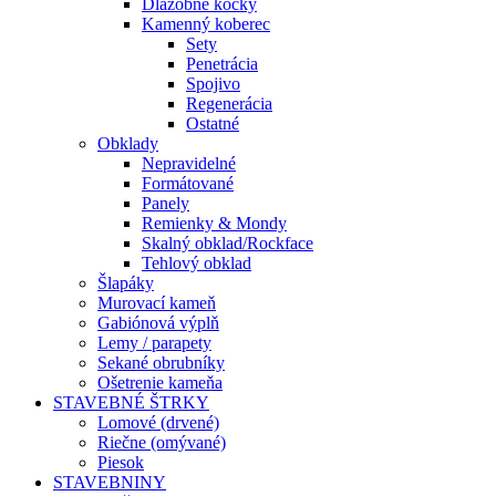
Dlažobné kocky
Kamenný koberec
Sety
Penetrácia
Spojivo
Regenerácia
Ostatné
Obklady
Nepravidelné
Formátované
Panely
Remienky & Mondy
Skalný obklad/Rockface
Tehlový obklad
Šlapáky
Murovací kameň
Gabiónová výplň
Lemy / parapety
Sekané obrubníky
Ošetrenie kameňa
STAVEBNÉ ŠTRKY
Lomové (drvené)
Riečne (omývané)
Piesok
STAVEBNINY