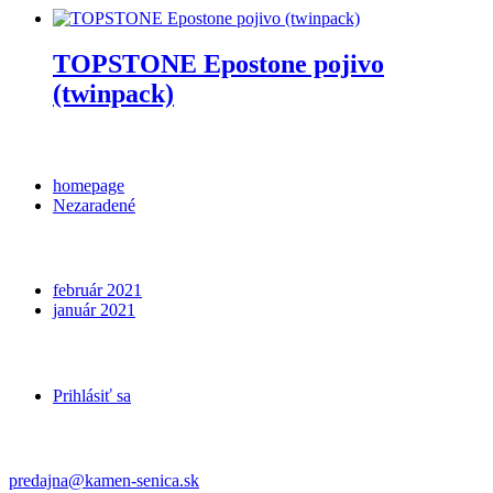
TOPSTONE Epostone pojivo
(twinpack)
Categories
homepage
Nezaradené
Archives
február 2021
január 2021
Meta
Prihlásiť sa
Kontakt
predajna@kamen-senica.sk