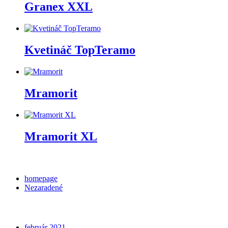
Granex XXL
Kvetináč TopTeramo
Mramorit
Mramorit XL
Categories
homepage
Nezaradené
Archives
február 2021