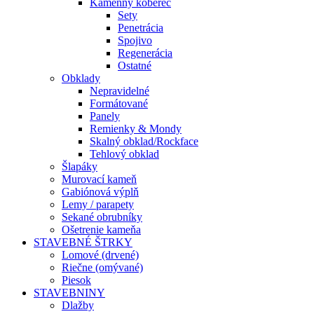
Kamenný koberec
Sety
Penetrácia
Spojivo
Regenerácia
Ostatné
Obklady
Nepravidelné
Formátované
Panely
Remienky & Mondy
Skalný obklad/Rockface
Tehlový obklad
Šlapáky
Murovací kameň
Gabiónová výplň
Lemy / parapety
Sekané obrubníky
Ošetrenie kameňa
STAVEBNÉ ŠTRKY
Lomové (drvené)
Riečne (omývané)
Piesok
STAVEBNINY
Dlažby