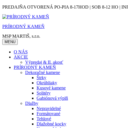
Skip
PREDAJŇA OTVORENÁ PO-PIA 8-17HOD | SOB 8-12 HO | IN
to
content
PRÍRODNÝ KAMEŇ
MSP MARTIŠ, s.r.o.
MENU
O NÁS
AKCIE
Výpredaj & II. akosť
PRÍRODNÝ KAMEŇ
Dekoračné kamene
Štrky
Okrúhliaky
Kusové kamene
Solitéry
Gabiónová výplň
Dlažby
Nepravidelné
Formátované
Tehlové
Dlažobné kocky