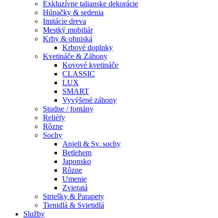
Exkluzívne talianske dekorácie
Húpačky & sedenia
Imitácie dreva
Mestký mobiliár
Krby & ohniská
Krbové doplnky
Kvetináče & Záhony
Kovové kvetináče
CLASSIC
LUX
SMART
Vyvýšené záhony
Studne / fontány
Reliéfy
Rôzne
Sochy
Anjeli & Sv. sochy
Betlehem
Japonsko
Rôzne
Umenie
Zvieratá
Striešky & Parapety
Tienidlá & Svietidlá
Služby