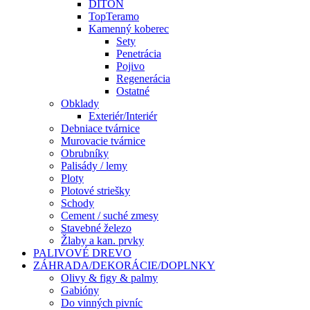
DITON
TopTeramo
Kamenný koberec
Sety
Penetrácia
Pojivo
Regenerácia
Ostatné
Obklady
Exteriér/Interiér
Debniace tvárnice
Murovacie tvárnice
Obrubníky
Palisády / lemy
Ploty
Plotové striešky
Schody
Cement / suché zmesy
Stavebné železo
Žlaby a kan. prvky
PALIVOVÉ DREVO
ZÁHRADA/DEKORÁCIE/DOPLNKY
Olivy & figy & palmy
Gabióny
Do vinných pivníc