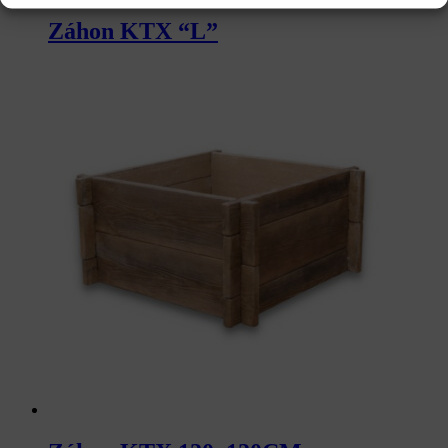
Záhon KTX “L”