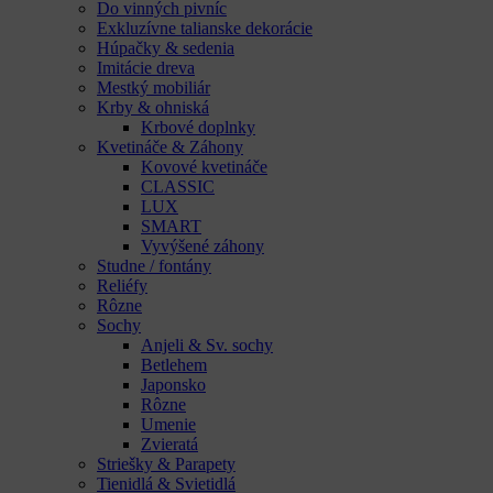
Do vinných pivníc
Exkluzívne talianske dekorácie
Húpačky & sedenia
Imitácie dreva
Mestký mobiliár
Krby & ohniská
Krbové doplnky
Kvetináče & Záhony
Kovové kvetináče
CLASSIC
LUX
SMART
Vyvýšené záhony
Studne / fontány
Reliéfy
Rôzne
Sochy
Anjeli & Sv. sochy
Betlehem
Japonsko
Rôzne
Umenie
Zvieratá
Striešky & Parapety
Tienidlá & Svietidlá