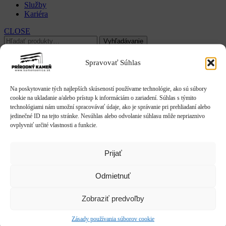
Služby
Kariéra
CLOSE
Hľadať:
Vyhľadávanie
Domov
/
Dekorácie & doplnky
/
Kvetináče & Záhony
/ Záhony
Spravovať Súhlas
Záhony
Na poskytovanie tých najlepších skúseností používame technológie, ako sú súbory
cookie na ukladanie a/alebo prístup k informáciám o zariadení. Súhlas s týmito
Zobrazuje sa 11 výsledkov
technológiami nám umožní spracovávať údaje, ako je správanie pri prehliadaní alebo
jedinečné ID na tejto stránke. Nesúhlas alebo odvolanie súhlasu môže nepriaznivo
ovplyvniť určité vlastnosti a funkcie.
Prijať
Kvetináč drevo / skladačka (JMB)
Odmietnuť
Zľava!
Záhon drevo – podval (BAM)
Zobraziť predvoľby
Zásady používania súborov cookie