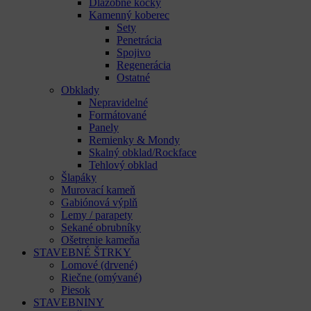
Dlažobné kocky
Kamenný koberec
Sety
Penetrácia
Spojivo
Regenerácia
Ostatné
Obklady
Nepravidelné
Formátované
Panely
Remienky & Mondy
Skalný obklad/Rockface
Tehlový obklad
Šlapáky
Murovací kameň
Gabiónová výplň
Lemy / parapety
Sekané obrubníky
Ošetrenie kameňa
STAVEBNÉ ŠTRKY
Lomové (drvené)
Riečne (omývané)
Piesok
STAVEBNINY