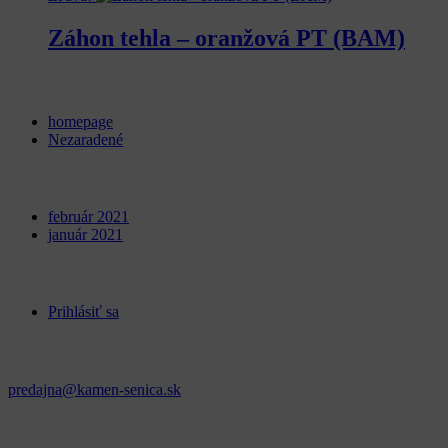
Záhon tehla – oranžová PT (BAM)
Categories
homepage
Nezaradené
Archives
február 2021
január 2021
Meta
Prihlásiť sa
Kontakt
predajna@kamen-senica.sk
_ _