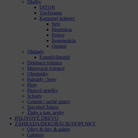
Dlažby
DITON
TopTeramo
Kamenný koberec
Sety
Penetrácia
Pojivo
Regenerácia
Ostatné
Obklady
Exteriér/Interiér
Debniace tvárnice
Murovacie tvárnice
Obrubníky
Palisády / lemy
Ploty
Plotové striešky
Schody
Cement / suché zmesy
Stavebné železo
Žlaby a kan. prvky
PALIVOVÉ DREVO
ZÁHRADA/DEKORÁCIE/DOPLNKY
Olivy & figy & palmy
Gabióny