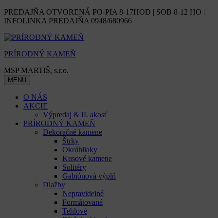
Skip
PREDAJŇA OTVORENÁ PO-PIA 8-17HOD | SOB 8-12 HO |
to
INFOLINKA PREDAJŇA 0948/680966
content
PRÍRODNÝ KAMEŇ
MSP MARTIŠ, s.r.o.
MENU
O NÁS
AKCIE
Výpredaj & II. akosť
PRÍRODNÝ KAMEŇ
Dekoračné kamene
Štrky
Okrúhliaky
Kusové kamene
Solitéry
Gabiónová výplň
Dlažby
Nepravidelné
Formátované
Tehlové