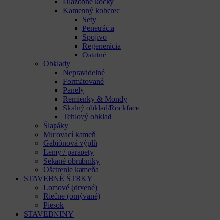
Dlažobné kocky
Kamenný koberec
Sety
Penetrácia
Spojivo
Regenerácia
Ostatné
Obklady
Nepravidelné
Formátované
Panely
Remienky & Mondy
Skalný obklad/Rockface
Tehlový obklad
Šlapáky
Murovací kameň
Gabiónová výplň
Lemy / parapety
Sekané obrubníky
Ošetrenie kameňa
STAVEBNÉ ŠTRKY
Lomové (drvené)
Riečne (omývané)
Piesok
STAVEBNINY