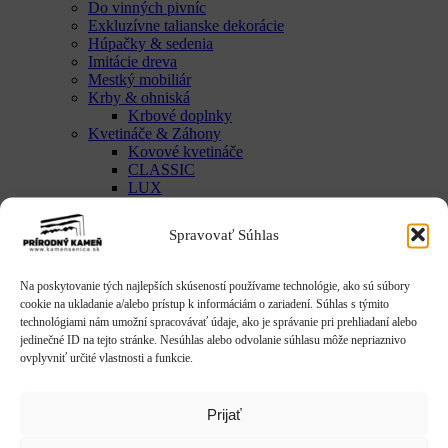
Do vinných pivníc
Exkluzívne talianske dekorácie
Húpačky & sedenia
Imitácie dreva
Mestký mobiliár
Krby & ohniská
Krbové doplnky
Kvetináče & Záhony
Kovové kvetináče
CLASSIC
LUX
SMART
Vyvýšené záhony
Spravovať Súhlas
Studne / fontány
Reliéfy
Rôzne
Na poskytovanie tých najlepších skúseností používame technológie, ako sú súbory
Sochy
cookie na ukladanie a/alebo prístup k informáciám o zariadení. Súhlas s týmito
Anjeli & Sv. sochy
technológiami nám umožní spracovávať údaje, ako je správanie pri prehliadaní alebo
Betlehem
jedinečné ID na tejto stránke. Nesúhlas alebo odvolanie súhlasu môže nepriaznivo
Japonsko
ovplyvniť určité vlastnosti a funkcie.
Rôzne
Umenie
Zvieratá
Prijať
Striešky & Parapety
Tienidlá & Svietidlá