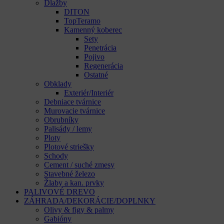
Dlažby
DITON
TopTeramo
Kamenný koberec
Sety
Penetrácia
Pojivo
Regenerácia
Ostatné
Obklady
Exteriér/Interiér
Debniace tvárnice
Murovacie tvárnice
Obrubníky
Palisády / lemy
Ploty
Plotové striešky
Schody
Cement / suché zmesy
Stavebné železo
Žlaby a kan. prvky
PALIVOVÉ DREVO
ZÁHRADA/DEKORÁCIE/DOPLNKY
Olivy & figy & palmy
Gabióny