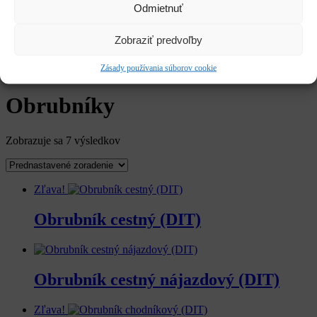
Služby
Odmietnuť
Kariéra
Zobraziť predvoľby
CLOSE
Hľadať:
Vyhľadávanie
Zásady používania súborov cookie
Domov
/
Stavebniny
/ Obrubníky
Obrubníky
Zobrazuje sa 7 výsledkov
Zľava!
Obrubník cestný (DIT)
Obrubník cestný nájazdový (DIT)
Zľava!