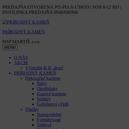
Skip
PREDAJŇA OTVORENÁ PO-PIA 8-17HOD | SOB 8-12 HO |
to
INFOLINKA PREDAJŇA 0948/680966
content
PRÍRODNÝ KAMEŇ
MSP MARTIŠ, s.r.o.
MENU
O NÁS
AKCIE
Výpredaj & II. akosť
PRÍRODNÝ KAMEŇ
Dekoračné kamene
Štrky
Okrúhliaky
Kusové kamene
Solitéry
Gabiónová výplň
Dlažby
Nepravidelné
Formátované
Tehlové