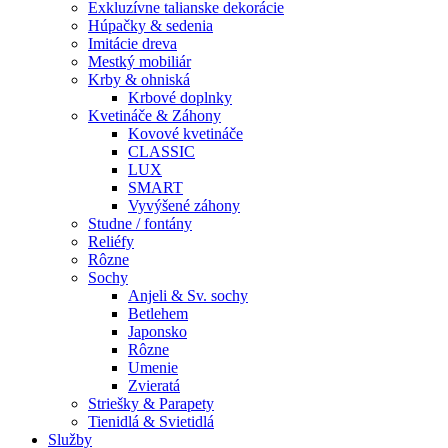
Exkluzívne talianske dekorácie
Húpačky & sedenia
Imitácie dreva
Mestký mobiliár
Krby & ohniská
Krbové doplnky
Kvetináče & Záhony
Kovové kvetináče
CLASSIC
LUX
SMART
Vyvýšené záhony
Studne / fontány
Reliéfy
Rôzne
Sochy
Anjeli & Sv. sochy
Betlehem
Japonsko
Rôzne
Umenie
Zvieratá
Striešky & Parapety
Tienidlá & Svietidlá
Služby