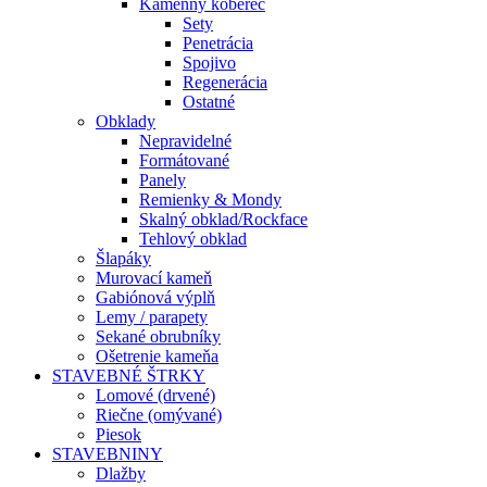
Kamenný koberec
Sety
Penetrácia
Spojivo
Regenerácia
Ostatné
Obklady
Nepravidelné
Formátované
Panely
Remienky & Mondy
Skalný obklad/Rockface
Tehlový obklad
Šlapáky
Murovací kameň
Gabiónová výplň
Lemy / parapety
Sekané obrubníky
Ošetrenie kameňa
STAVEBNÉ ŠTRKY
Lomové (drvené)
Riečne (omývané)
Piesok
STAVEBNINY
Dlažby