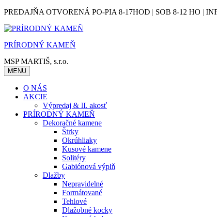
Skip
PREDAJŇA OTVORENÁ PO-PIA 8-17HOD | SOB 8-12 HO | IN
to
content
PRÍRODNÝ KAMEŇ
MSP MARTIŠ, s.r.o.
MENU
O NÁS
AKCIE
Výpredaj & II. akosť
PRÍRODNÝ KAMEŇ
Dekoračné kamene
Štrky
Okrúhliaky
Kusové kamene
Solitéry
Gabiónová výplň
Dlažby
Nepravidelné
Formátované
Tehlové
Dlažobné kocky