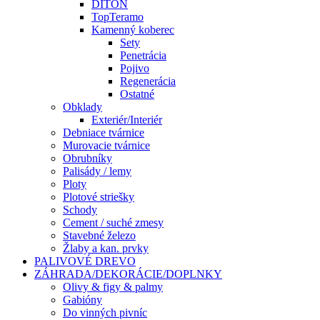
DITON
TopTeramo
Kamenný koberec
Sety
Penetrácia
Pojivo
Regenerácia
Ostatné
Obklady
Exteriér/Interiér
Debniace tvárnice
Murovacie tvárnice
Obrubníky
Palisády / lemy
Ploty
Plotové striešky
Schody
Cement / suché zmesy
Stavebné železo
Žlaby a kan. prvky
PALIVOVÉ DREVO
ZÁHRADA/DEKORÁCIE/DOPLNKY
Olivy & figy & palmy
Gabióny
Do vinných pivníc