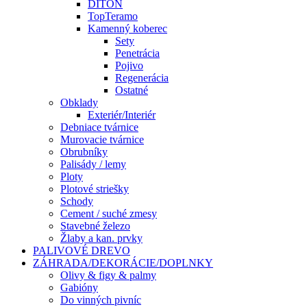
DITON
TopTeramo
Kamenný koberec
Sety
Penetrácia
Pojivo
Regenerácia
Ostatné
Obklady
Exteriér/Interiér
Debniace tvárnice
Murovacie tvárnice
Obrubníky
Palisády / lemy
Ploty
Plotové striešky
Schody
Cement / suché zmesy
Stavebné železo
Žlaby a kan. prvky
PALIVOVÉ DREVO
ZÁHRADA/DEKORÁCIE/DOPLNKY
Olivy & figy & palmy
Gabióny
Do vinných pivníc