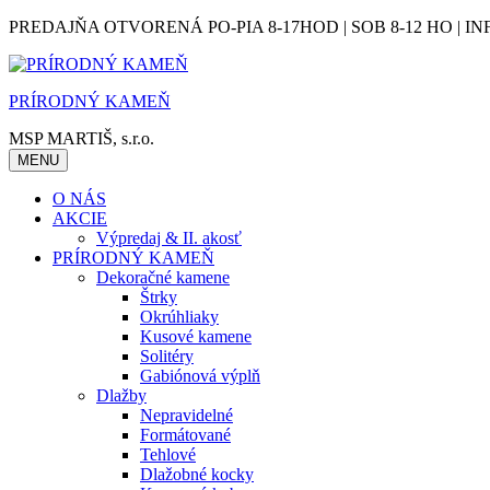
Skip
PREDAJŇA OTVORENÁ PO-PIA 8-17HOD | SOB 8-12 HO | IN
to
content
PRÍRODNÝ KAMEŇ
MSP MARTIŠ, s.r.o.
MENU
O NÁS
AKCIE
Výpredaj & II. akosť
PRÍRODNÝ KAMEŇ
Dekoračné kamene
Štrky
Okrúhliaky
Kusové kamene
Solitéry
Gabiónová výplň
Dlažby
Nepravidelné
Formátované
Tehlové
Dlažobné kocky