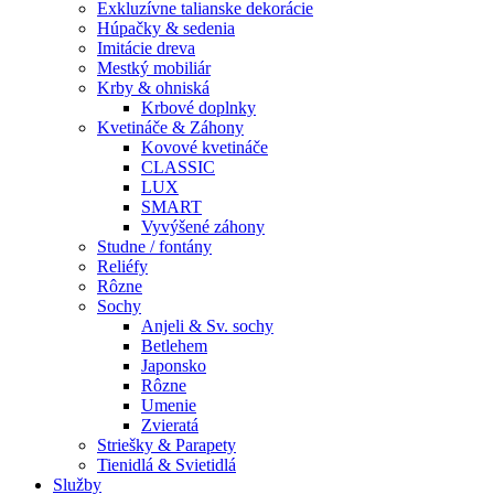
Exkluzívne talianske dekorácie
Húpačky & sedenia
Imitácie dreva
Mestký mobiliár
Krby & ohniská
Krbové doplnky
Kvetináče & Záhony
Kovové kvetináče
CLASSIC
LUX
SMART
Vyvýšené záhony
Studne / fontány
Reliéfy
Rôzne
Sochy
Anjeli & Sv. sochy
Betlehem
Japonsko
Rôzne
Umenie
Zvieratá
Striešky & Parapety
Tienidlá & Svietidlá
Služby