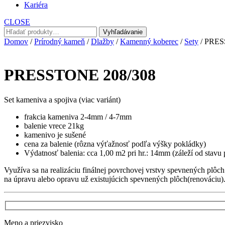
Kariéra
CLOSE
Hľadať:
Vyhľadávanie
Domov
/
Prírodný kameň
/
Dlažby
/
Kamenný koberec
/
Sety
/ PRES
PRESSTONE 208/308
Set kameniva a spojiva (viac variánt)
frakcia kameniva 2-4mm / 4-7mm
balenie vrece 21kg
kamenivo je sušené
cena za balenie (rôzna výťažnosť podľa výšky pokládky)
Výdatnosť balenia: cca 1,00 m2 pri hr.: 14mm (záleží od stavu
Využíva sa na realizáciu finálnej povrchovej vrstvy spevnených p
na úpravu alebo opravu už existujúcich spevnených plôch(renováciu)
Meno a priezvisko