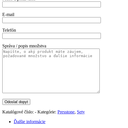
E-mail
Telefón
Správa / popis množstva
Katalógové číslo:
-
Kategórie:
Presstone
,
Sety
Ďalšie informácie