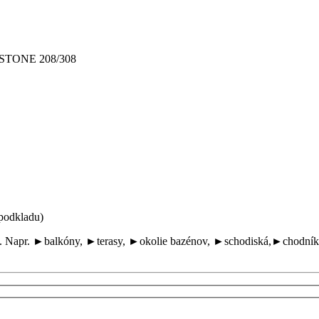
STONE 208/308
 podkladu)
lôch. Napr. ►balkóny, ►terasy, ►okolie bazénov, ►schodiská,►chodní
.