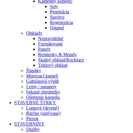
Kamenný koberec
Sety
Penetrácia
Spojivo
Regenerácia
Ostatné
Obklady
Nepravidelné
Formátované
Panely
Remienky & Mondy
Skalný obklad/Rockface
Tehlový obklad
Šlapáky
Murovací kameň
Gabiónová výplň
Lemy / parapety
Sekané obrubníky
Ošetrenie kameňa
STAVEBNÉ ŠTRKY
Lomové (drvené)
Riečne (omývané)
Piesok
STAVEBNINY
Dlažby