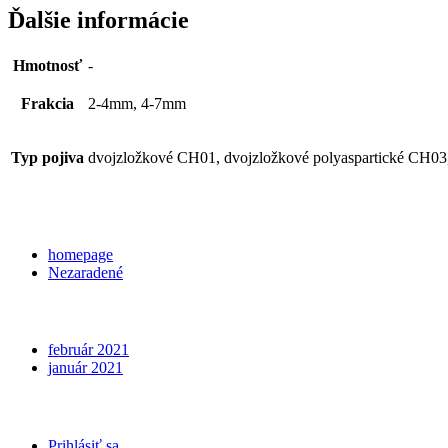
Ďalšie informácie
Hmotnosť
-
Frakcia
2-4mm, 4-7mm
Typ pojiva
dvojzložkové CH01, dvojzložkové polyaspartické CH03
Categories
homepage
Nezaradené
Archives
február 2021
január 2021
Meta
Prihlásiť sa