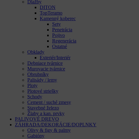
Dlažby
DITON
TopTeramo
Kamenný koberec
Sety
Penetrácia
Pojivo
Regenerácia
Ostatné
Obklady
Exteriér/Interiér
Debniace tvárnice
Murovacie tvárnice
Obrubníky
Palisády / lemy
Ploty
Plotové striešky
Schody
Cement / suché zmesy
Stavebné železo
Žlaby a kan. prvky
PALIVOVÉ DREVO
ZÁHRADA/DEKORÁCIE/DOPLNKY
Olivy & figy & palmy
Gabióny