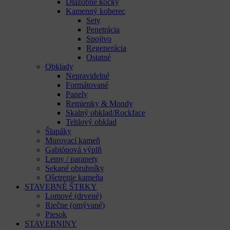
Dlažobné kocky
Kamenný koberec
Sety
Penetrácia
Spojivo
Regenerácia
Ostatné
Obklady
Nepravidelné
Formátované
Panely
Remienky & Mondy
Skalný obklad/Rockface
Tehlový obklad
Šlapáky
Murovací kameň
Gabiónová výplň
Lemy / parapety
Sekané obrubníky
Ošetrenie kameňa
STAVEBNÉ ŠTRKY
Lomové (drvené)
Riečne (omývané)
Piesok
STAVEBNINY