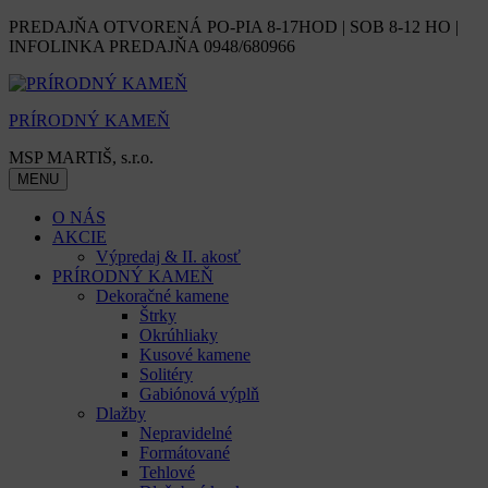
Skip
PREDAJŇA OTVORENÁ PO-PIA 8-17HOD | SOB 8-12 HO |
to
INFOLINKA PREDAJŇA 0948/680966
content
PRÍRODNÝ KAMEŇ
MSP MARTIŠ, s.r.o.
MENU
O NÁS
AKCIE
Výpredaj & II. akosť
PRÍRODNÝ KAMEŇ
Dekoračné kamene
Štrky
Okrúhliaky
Kusové kamene
Solitéry
Gabiónová výplň
Dlažby
Nepravidelné
Formátované
Tehlové