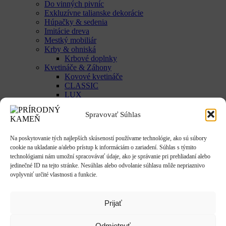
Do vinných pivníc
Exkluzívne talianske dekorácie
Húpačky & sedenia
Imitácie dreva
Mestký mobiliár
Krby & ohniská
Krbové doplnky
Kvetináče & Záhony
Kovové kvetináče
CLASSIC
LUX
SMART
Vyvýšené záhony
Spravovať Súhlas
Studne / fontány
Reliéfy
Na poskytovanie tých najlepších skúseností používame technológie, ako sú súbory
Rôzne
cookie na ukladanie a/alebo prístup k informáciám o zariadení. Súhlas s týmito
Sochy
technológiami nám umožní spracovávať údaje, ako je správanie pri prehliadaní alebo
Anjeli & Sv. sochy
jedinečné ID na tejto stránke. Nesúhlas alebo odvolanie súhlasu môže nepriaznivo
Betlehem
ovplyvniť určité vlastnosti a funkcie.
Japonsko
Rôzne
Umenie
Prijať
Zvieratá
Striešky & Parapety
Tienidlá & Svietidlá
Odmietnuť