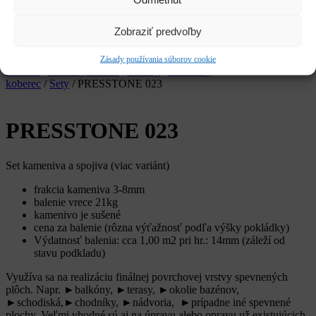
Služby
Kariéra
Zobraziť predvoľby
CLOSE
Hľadať:
Vyhľadávanie
Zásady používania súborov cookie
Domov
/
Prírodný kameň
/
Dlažby
/
Kamenný
koberec
/
Sety
/ PRESSTONE 023
PRESSTONE 023
Set kameniva a spojiva (viac variánt)
frakcia kameniva 3-8mm
balenie vrece 21kg
kamenivo je sušené
cena za balenie (rôzna výťažnosť podľa výšky pokládky)
Výdatnosť balenia: cca 1,00 m2 pri hr.: 14mm (záleží od
stavu podkladu)
Využíva sa na realizáciu finálnej povrchovej vrstvy spevnených
plôch. Napr. ►balkóny, ►terasy, ►okolie bazénov,
►schodiská,►chodníky, ►nádvoria, ►prípadne iné spevnené
plochy. Veľmi vhodné sú aj na úpravu alebo opravu už existujúcich