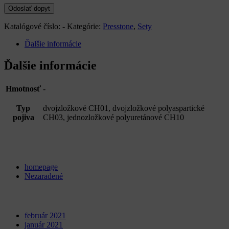
Katalógové číslo:
-
Kategórie:
Presstone
,
Sety
Ďalšie informácie
Ďalšie informácie
Hmotnosť
-
Typ
dvojzložkové CH01, dvojzložkové polyaspartické
pojiva
CH03, jednozložkové polyuretánové CH10
Categories
homepage
Nezaradené
Archives
február 2021
január 2021