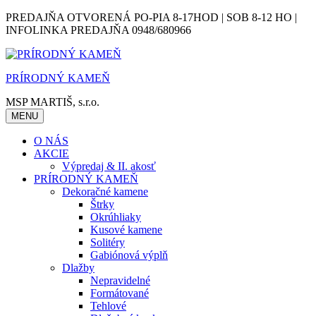
Skip
PREDAJŇA OTVORENÁ PO-PIA 8-17HOD | SOB 8-12 HO |
to
INFOLINKA PREDAJŇA 0948/680966
content
PRÍRODNÝ KAMEŇ
MSP MARTIŠ, s.r.o.
MENU
O NÁS
AKCIE
Výpredaj & II. akosť
PRÍRODNÝ KAMEŇ
Dekoračné kamene
Štrky
Okrúhliaky
Kusové kamene
Solitéry
Gabiónová výplň
Dlažby
Nepravidelné
Formátované
Tehlové