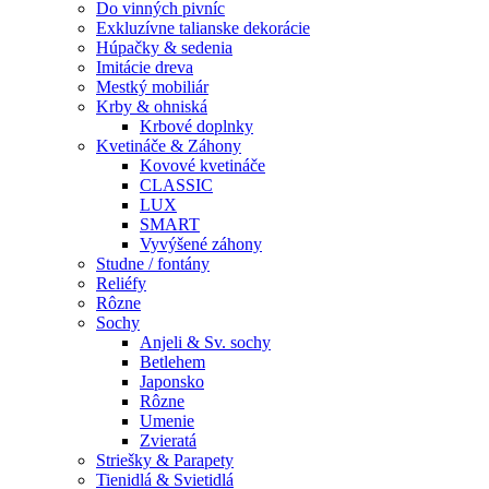
Do vinných pivníc
Exkluzívne talianske dekorácie
Húpačky & sedenia
Imitácie dreva
Mestký mobiliár
Krby & ohniská
Krbové doplnky
Kvetináče & Záhony
Kovové kvetináče
CLASSIC
LUX
SMART
Vyvýšené záhony
Studne / fontány
Reliéfy
Rôzne
Sochy
Anjeli & Sv. sochy
Betlehem
Japonsko
Rôzne
Umenie
Zvieratá
Striešky & Parapety
Tienidlá & Svietidlá