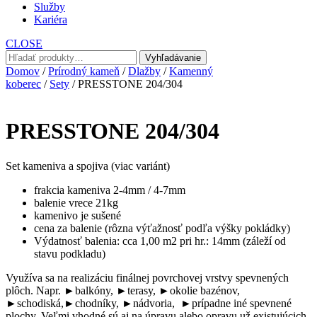
Služby
Kariéra
CLOSE
Hľadať:
Vyhľadávanie
Domov
/
Prírodný kameň
/
Dlažby
/
Kamenný
koberec
/
Sety
/ PRESSTONE 204/304
PRESSTONE 204/304
Set kameniva a spojiva (viac variánt)
frakcia kameniva 2-4mm / 4-7mm
balenie vrece 21kg
kamenivo je sušené
cena za balenie (rôzna výťažnosť podľa výšky pokládky)
Výdatnosť balenia: cca 1,00 m2 pri hr.: 14mm (záleží od
stavu podkladu)
Využíva sa na realizáciu finálnej povrchovej vrstvy spevnených
plôch. Napr. ►balkóny, ►terasy, ►okolie bazénov,
►schodiská,►chodníky, ►nádvoria, ►prípadne iné spevnené
plochy. Veľmi vhodné sú aj na úpravu alebo opravu už existujúcich