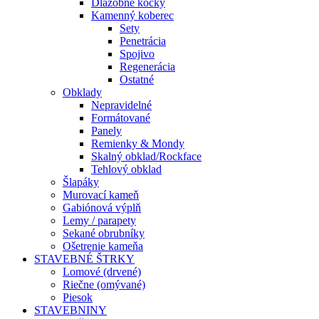
Dlažobné kocky
Kamenný koberec
Sety
Penetrácia
Spojivo
Regenerácia
Ostatné
Obklady
Nepravidelné
Formátované
Panely
Remienky & Mondy
Skalný obklad/Rockface
Tehlový obklad
Šlapáky
Murovací kameň
Gabiónová výplň
Lemy / parapety
Sekané obrubníky
Ošetrenie kameňa
STAVEBNÉ ŠTRKY
Lomové (drvené)
Riečne (omývané)
Piesok
STAVEBNINY