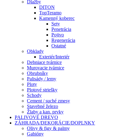
Dlažby
DITON
TopTeramo
Kamenný koberec
Sety
Penetrácia
Pojivo
Regenerácia
Ostatné
Obklady
Exteriér/Interiér
Debniace tvárnice
Murovacie tvárnice
Obrubníky
Palisády / lemy
Ploty
Plotové striešky
Schody
Cement / suché zmesy
Stavebné železo
Žlaby a kan. prvky
PALIVOVÉ DREVO
ZÁHRADA/DEKORÁCIE/DOPLNKY
Olivy & figy & palmy
Gabióny