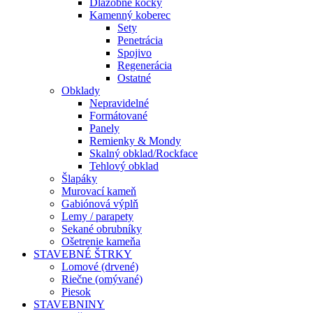
Dlažobné kocky
Kamenný koberec
Sety
Penetrácia
Spojivo
Regenerácia
Ostatné
Obklady
Nepravidelné
Formátované
Panely
Remienky & Mondy
Skalný obklad/Rockface
Tehlový obklad
Šlapáky
Murovací kameň
Gabiónová výplň
Lemy / parapety
Sekané obrubníky
Ošetrenie kameňa
STAVEBNÉ ŠTRKY
Lomové (drvené)
Riečne (omývané)
Piesok
STAVEBNINY