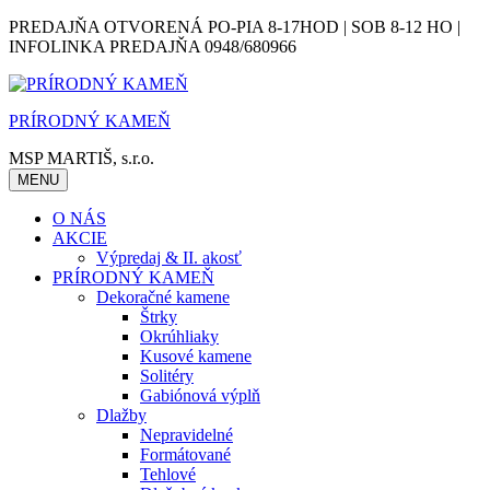
Skip
PREDAJŇA OTVORENÁ PO-PIA 8-17HOD | SOB 8-12 HO |
to
INFOLINKA PREDAJŇA 0948/680966
content
PRÍRODNÝ KAMEŇ
MSP MARTIŠ, s.r.o.
MENU
O NÁS
AKCIE
Výpredaj & II. akosť
PRÍRODNÝ KAMEŇ
Dekoračné kamene
Štrky
Okrúhliaky
Kusové kamene
Solitéry
Gabiónová výplň
Dlažby
Nepravidelné
Formátované
Tehlové