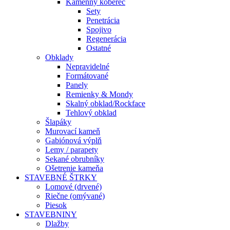
Kamenný koberec
Sety
Penetrácia
Spojivo
Regenerácia
Ostatné
Obklady
Nepravidelné
Formátované
Panely
Remienky & Mondy
Skalný obklad/Rockface
Tehlový obklad
Šlapáky
Murovací kameň
Gabiónová výplň
Lemy / parapety
Sekané obrubníky
Ošetrenie kameňa
STAVEBNÉ ŠTRKY
Lomové (drvené)
Riečne (omývané)
Piesok
STAVEBNINY
Dlažby