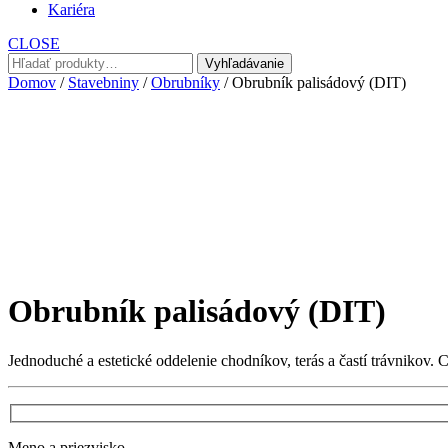
Kariéra
CLOSE
Hľadať:
Vyhľadávanie
Domov
/
Stavebniny
/
Obrubníky
/ Obrubník palisádový (DIT)
Obrubník palisádový (DIT)
Jednoduché a estetické oddelenie chodníkov, terás a častí trávnikov. 
Meno a priezvisko