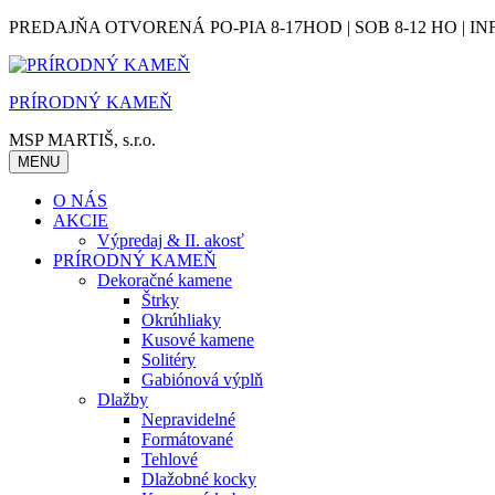
Skip
PREDAJŇA OTVORENÁ PO-PIA 8-17HOD | SOB 8-12 HO | IN
to
content
PRÍRODNÝ KAMEŇ
MSP MARTIŠ, s.r.o.
MENU
O NÁS
AKCIE
Výpredaj & II. akosť
PRÍRODNÝ KAMEŇ
Dekoračné kamene
Štrky
Okrúhliaky
Kusové kamene
Solitéry
Gabiónová výplň
Dlažby
Nepravidelné
Formátované
Tehlové
Dlažobné kocky