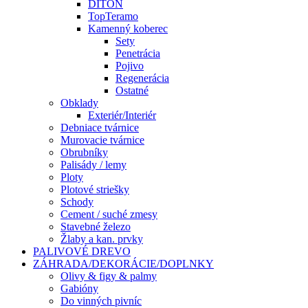
DITON
TopTeramo
Kamenný koberec
Sety
Penetrácia
Pojivo
Regenerácia
Ostatné
Obklady
Exteriér/Interiér
Debniace tvárnice
Murovacie tvárnice
Obrubníky
Palisády / lemy
Ploty
Plotové striešky
Schody
Cement / suché zmesy
Stavebné železo
Žlaby a kan. prvky
PALIVOVÉ DREVO
ZÁHRADA/DEKORÁCIE/DOPLNKY
Olivy & figy & palmy
Gabióny
Do vinných pivníc