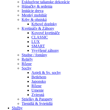
Exkluzívne talianske dekorácie
Húpačky & sedenia
Imitácie dreva
Mestký mobiliár
Krby & ohniská
Krbové doplnky
Kvetináče & Záhony
Kovové kvetináče
CLASSIC
LUX
SMART
Vyvýšené záhony
Studne / fontány
Reliéfy
Rôzne
Sochy
Anjeli & Sv. sochy
Betlehem
Japonsko
Rôzne
Umenie
Zvieratá
Striešky & Parapety
Tienidlá & Svietidlá
Služby