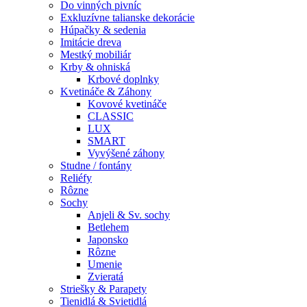
Do vinných pivníc
Exkluzívne talianske dekorácie
Húpačky & sedenia
Imitácie dreva
Mestký mobiliár
Krby & ohniská
Krbové doplnky
Kvetináče & Záhony
Kovové kvetináče
CLASSIC
LUX
SMART
Vyvýšené záhony
Studne / fontány
Reliéfy
Rôzne
Sochy
Anjeli & Sv. sochy
Betlehem
Japonsko
Rôzne
Umenie
Zvieratá
Striešky & Parapety
Tienidlá & Svietidlá