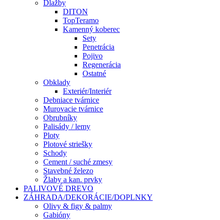
Dlažby
DITON
TopTeramo
Kamenný koberec
Sety
Penetrácia
Pojivo
Regenerácia
Ostatné
Obklady
Exteriér/Interiér
Debniace tvárnice
Murovacie tvárnice
Obrubníky
Palisády / lemy
Ploty
Plotové striešky
Schody
Cement / suché zmesy
Stavebné železo
Žlaby a kan. prvky
PALIVOVÉ DREVO
ZÁHRADA/DEKORÁCIE/DOPLNKY
Olivy & figy & palmy
Gabióny