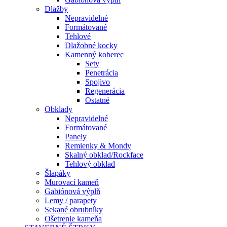
Dlažby
Nepravidelné
Formátované
Tehlové
Dlažobné kocky
Kamenný koberec
Sety
Penetrácia
Spojivo
Regenerácia
Ostatné
Obklady
Nepravidelné
Formátované
Panely
Remienky & Mondy
Skalný obklad/Rockface
Tehlový obklad
Šlapáky
Murovací kameň
Gabiónová výplň
Lemy / parapety
Sekané obrubníky
Ošetrenie kameňa