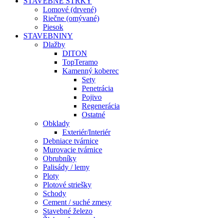
STAVEBNÉ ŠTRKY
Lomové (drvené)
Riečne (omývané)
Piesok
STAVEBNINY
Dlažby
DITON
TopTeramo
Kamenný koberec
Sety
Penetrácia
Pojivo
Regenerácia
Ostatné
Obklady
Exteriér/Interiér
Debniace tvárnice
Murovacie tvárnice
Obrubníky
Palisády / lemy
Ploty
Plotové striešky
Schody
Cement / suché zmesy
Stavebné železo