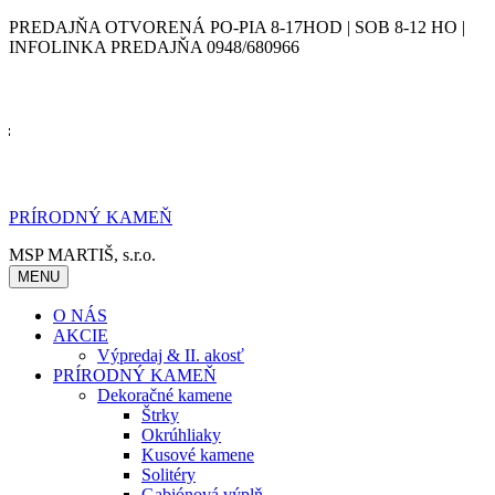
Skip
PREDAJŇA OTVORENÁ PO-PIA 8-17HOD | SOB 8-12 HO |
to
INFOLINKA PREDAJŇA 0948/680966
content
PRÍRODNÝ KAMEŇ
MSP MARTIŠ, s.r.o.
MENU
O NÁS
AKCIE
Výpredaj & II. akosť
PRÍRODNÝ KAMEŇ
Dekoračné kamene
Štrky
Okrúhliaky
Kusové kamene
Solitéry
Gabiónová výplň