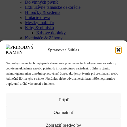
Do vinných pivníc
Exkluzívne talianske dekorácie
Húpačky & sedenia
Imitácie dreva
Mestký mobiliár
Krby & ohniská
Krbové doplnky
Kvetináče & Záhony
Kovové kvetináče
CLASSIC
Spravovať Súhlas
LUX
SMART
Vyvýšené záhony
Na poskytovanie tých najlepších skúseností používame technológie, ako sú súbory
Studne / fontány
cookie na ukladanie a/alebo prístup k informáciám o zariadení. Súhlas s týmito
Reliéfy
technológiami nám umožní spracovávať údaje, ako je správanie pri prehliadaní alebo
Rôzne
jedinečné ID na tejto stránke. Nesúhlas alebo odvolanie súhlasu môže nepriaznivo
Sochy
ovplyvniť určité vlastnosti a funkcie.
Anjeli & Sv. sochy
Betlehem
Japonsko
Prijať
Rôzne
Umenie
Odmietnuť
Zvieratá
Striešky & Parapety
Tienidlá & Svietidlá
Zobraziť predvoľby