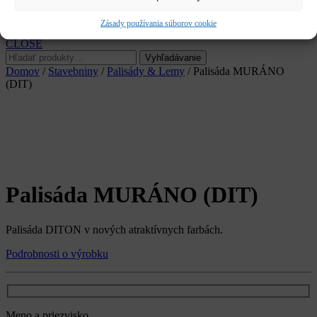
Služby
Kariéra
Zásady používania súborov cookie
CLOSE
Hľadať:
Vyhľadávanie
Domov
/
Stavebniny
/
Palisády & Lemy
/ Palisáda MURÁNO
(DIT)
Palisáda MURÁNO (DIT)
Palisáda DITON v nových atraktívnych farbách.
Podrobnosti o výrobku
Meno a priezvisko