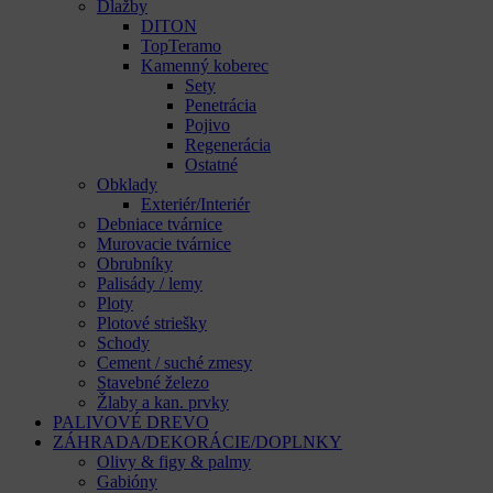
Dlažby
DITON
TopTeramo
Kamenný koberec
Sety
Penetrácia
Pojivo
Regenerácia
Ostatné
Obklady
Exteriér/Interiér
Debniace tvárnice
Murovacie tvárnice
Obrubníky
Palisády / lemy
Ploty
Plotové striešky
Schody
Cement / suché zmesy
Stavebné železo
Žlaby a kan. prvky
PALIVOVÉ DREVO
ZÁHRADA/DEKORÁCIE/DOPLNKY
Olivy & figy & palmy
Gabióny