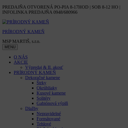
Skip
PREDAJŇA OTVORENÁ PO-PIA 8-17HOD | SOB 8-12 HO |
to
INFOLINKA PREDAJŇA 0948/680966
content
PRÍRODNÝ KAMEŇ
MSP MARTIŠ, s.r.o.
MENU
O NÁS
AKCIE
Výpredaj & II. akosť
PRÍRODNÝ KAMEŇ
Dekoračné kamene
Štrky
Okrúhliaky
Kusové kamene
Solitéry
Gabiónová výplň
Dlažby
Nepravidelné
Formátované
Tehlové