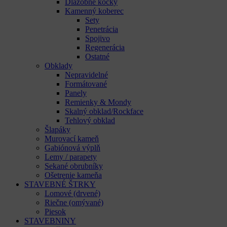
Dlažobné kocky
Kamenný koberec
Sety
Penetrácia
Spojivo
Regenerácia
Ostatné
Obklady
Nepravidelné
Formátované
Panely
Remienky & Mondy
Skalný obklad/Rockface
Tehlový obklad
Šlapáky
Murovací kameň
Gabiónová výplň
Lemy / parapety
Sekané obrubníky
Ošetrenie kameňa
STAVEBNÉ ŠTRKY
Lomové (drvené)
Riečne (omývané)
Piesok
STAVEBNINY