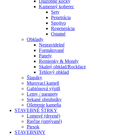
Dlažobné kocky
Kamenný koberec
Sety
Penetrácia
Spojivo
Regenerácia
Ostatné
Obklady
Nepravidelné
Formátované
Panely
Remienky & Mondy
Skalný obklad/Rockface
Tehlový obklad
Šlapáky
Murovací kameň
Gabiónová výplň
Lemy / parapety
Sekané obrubníky
Ošetrenie kameňa
STAVEBNÉ ŠTRKY
Lomové (drvené)
Riečne (omývané)
Piesok
STAVEBNINY