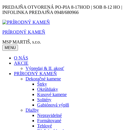
Skip
PREDAJŇA OTVORENÁ PO-PIA 8-17HOD | SOB 8-12 HO |
to
INFOLINKA PREDAJŇA 0948/680966
content
PRÍRODNÝ KAMEŇ
MSP MARTIŠ, s.r.o.
MENU
O NÁS
AKCIE
Výpredaj & II. akosť
PRÍRODNÝ KAMEŇ
Dekoračné kamene
Štrky
Okrúhliaky
Kusové kamene
Solitéry
Gabiónová výplň
Dlažby
Nepravidelné
Formátované
Tehlové