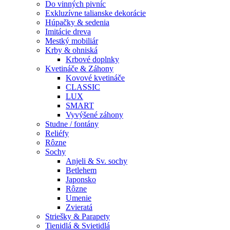
Do vinných pivníc
Exkluzívne talianske dekorácie
Húpačky & sedenia
Imitácie dreva
Mestký mobiliár
Krby & ohniská
Krbové doplnky
Kvetináče & Záhony
Kovové kvetináče
CLASSIC
LUX
SMART
Vyvýšené záhony
Studne / fontány
Reliéfy
Rôzne
Sochy
Anjeli & Sv. sochy
Betlehem
Japonsko
Rôzne
Umenie
Zvieratá
Striešky & Parapety
Tienidlá & Svietidlá