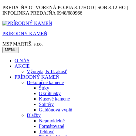
Skip
PREDAJŇA OTVORENÁ PO-PIA 8-17HOD | SOB 8-12 HO |
to
INFOLINKA PREDAJŇA 0948/680966
content
PRÍRODNÝ KAMEŇ
MSP MARTIŠ, s.r.o.
MENU
O NÁS
AKCIE
Výpredaj & II. akosť
PRÍRODNÝ KAMEŇ
Dekoračné kamene
Štrky
Okrúhliaky
Kusové kamene
Solitéry
Gabiónová výplň
Dlažby
Nepravidelné
Formátované
Tehlové