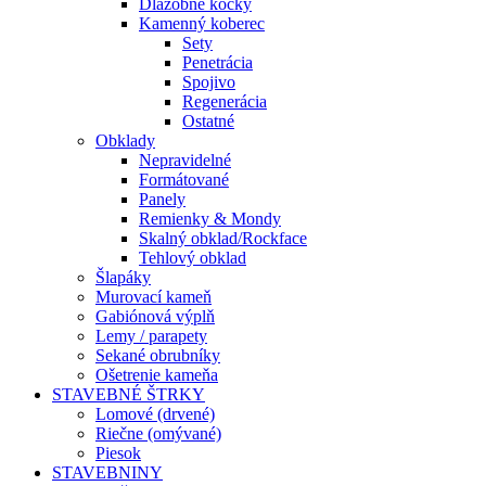
Dlažobné kocky
Kamenný koberec
Sety
Penetrácia
Spojivo
Regenerácia
Ostatné
Obklady
Nepravidelné
Formátované
Panely
Remienky & Mondy
Skalný obklad/Rockface
Tehlový obklad
Šlapáky
Murovací kameň
Gabiónová výplň
Lemy / parapety
Sekané obrubníky
Ošetrenie kameňa
STAVEBNÉ ŠTRKY
Lomové (drvené)
Riečne (omývané)
Piesok
STAVEBNINY