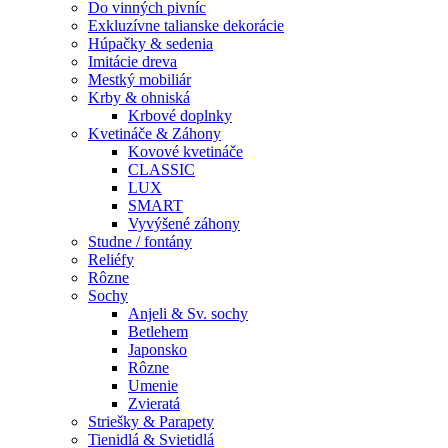
Do vinných pivníc
Exkluzívne talianske dekorácie
Húpačky & sedenia
Imitácie dreva
Mestký mobiliár
Krby & ohniská
Krbové doplnky
Kvetináče & Záhony
Kovové kvetináče
CLASSIC
LUX
SMART
Vyvýšené záhony
Studne / fontány
Reliéfy
Rôzne
Sochy
Anjeli & Sv. sochy
Betlehem
Japonsko
Rôzne
Umenie
Zvieratá
Striešky & Parapety
Tienidlá & Svietidlá