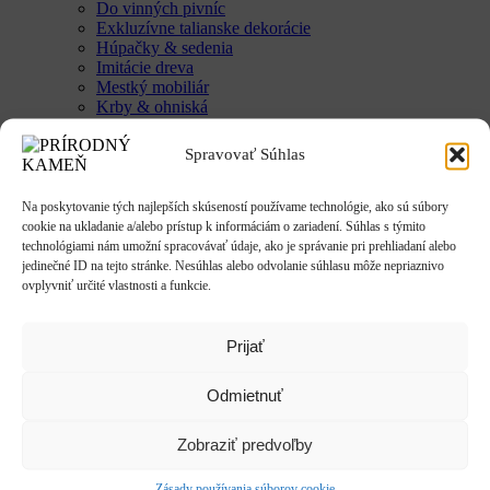
Do vinných pivníc
Exkluzívne talianske dekorácie
Húpačky & sedenia
Imitácie dreva
Mestký mobiliár
Krby & ohniská
Krbové doplnky
Kvetináče & Záhony
Spravovať Súhlas
Kovové kvetináče
CLASSIC
LUX
Na poskytovanie tých najlepších skúseností používame technológie, ako sú súbory
SMART
cookie na ukladanie a/alebo prístup k informáciám o zariadení. Súhlas s týmito
Vyvýšené záhony
technológiami nám umožní spracovávať údaje, ako je správanie pri prehliadaní alebo
Studne / fontány
jedinečné ID na tejto stránke. Nesúhlas alebo odvolanie súhlasu môže nepriaznivo
Reliéfy
ovplyvniť určité vlastnosti a funkcie.
Rôzne
Sochy
Anjeli & Sv. sochy
Prijať
Betlehem
Japonsko
Odmietnuť
Rôzne
Umenie
Zvieratá
Zobraziť predvoľby
Striešky & Parapety
Tienidlá & Svietidlá
Zásady používania súborov cookie