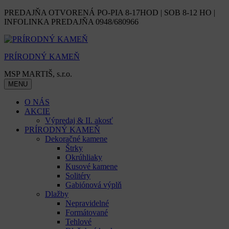
Skip
PREDAJŇA OTVORENÁ PO-PIA 8-17HOD | SOB 8-12 HO |
to
INFOLINKA PREDAJŇA 0948/680966
content
PRÍRODNÝ KAMEŇ
MSP MARTIŠ, s.r.o.
MENU
O NÁS
AKCIE
Výpredaj & II. akosť
PRÍRODNÝ KAMEŇ
Dekoračné kamene
Štrky
Okrúhliaky
Kusové kamene
Solitéry
Gabiónová výplň
Dlažby
Nepravidelné
Formátované
Tehlové