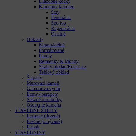
Dlažobné kocky
Kamenný koberec
Sety
Penetrácia
Spojivo
Regenerácia
Ostatné
Obklady
Nepravidelné
Formátované
Panely
Remienky & Mondy
Skalný obklad/Rockface
Tehlový obklad
Šlapáky
Murovací kameň
Gabiónová výplň
Lemy / parapety
Sekané obrubníky
Ošetrenie kameňa
STAVEBNÉ ŠTRKY
Lomové (drvené)
Riečne (omývané)
Piesok
STAVEBNINY