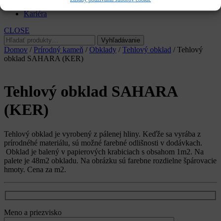
Služby
Kariéra
CLOSE
Hľadať:
Vyhľadávanie
Domov
/
Prírodný kameň
/
Obklady
/
Tehlový obklad
/ Tehlový
obklad SAHARA (KER)
Tehlový obklad SAHARA
(KER)
Tehlový obklad je vyrobený z pálenej hliny. Keďže sa vyrába z
prírodnéhé materiálu, sú možné farebné odlišnosti v dodávkach.
Obklad je balený v papierových krabiciach s obsahom 1m2. Na
palete je 48m2 obkladu. Na obrázku sú farebne rozdielne špárovacie
hmoty. Cena za m2.
Meno a priezvisko