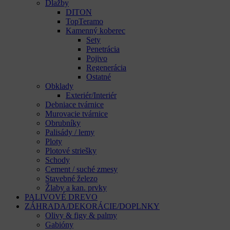
Dlažby
DITON
TopTeramo
Kamenný koberec
Sety
Penetrácia
Pojivo
Regenerácia
Ostatné
Obklady
Exteriér/Interiér
Debniace tvárnice
Murovacie tvárnice
Obrubníky
Palisády / lemy
Ploty
Plotové striešky
Schody
Cement / suché zmesy
Stavebné železo
Žlaby a kan. prvky
PALIVOVÉ DREVO
ZÁHRADA/DEKORÁCIE/DOPLNKY
Olivy & figy & palmy
Gabióny