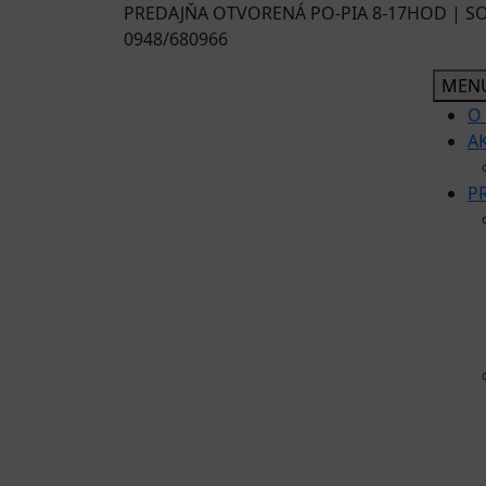
Skip
PREDAJŇA OTVORENÁ PO-PIA 8-17HOD | SO
to
0948/680966
content
MEN
O
A
P