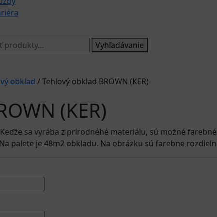
užby
riéra
:
Vyhľadávanie
ový obklad
/ Tehlový obklad BROWN (KER)
BROWN (KER)
y. Keďže sa vyrába z prírodnéhé materiálu, sú možné farebné
Na palete je 48m2 obkladu. Na obrázku sú farebne rozdieln