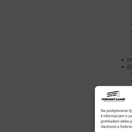
P
Z
Na poskytovanie tý
k informáciám o za
prehliadaní alebo 
vlastnosti a funkcie