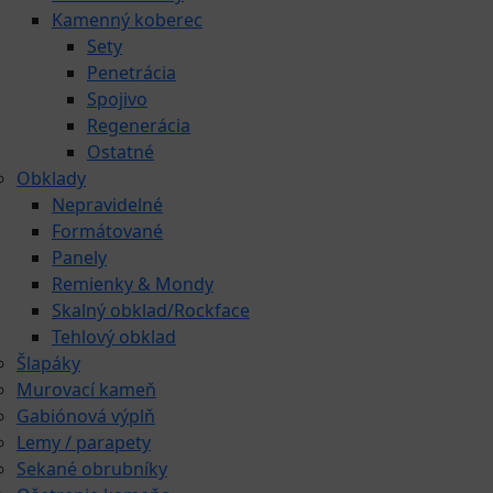
Kamenný koberec
Sety
Penetrácia
Spojivo
Regenerácia
Ostatné
Obklady
Nepravidelné
Formátované
Panely
Remienky & Mondy
Skalný obklad/Rockface
Tehlový obklad
Šlapáky
Murovací kameň
Gabiónová výplň
Lemy / parapety
Sekané obrubníky