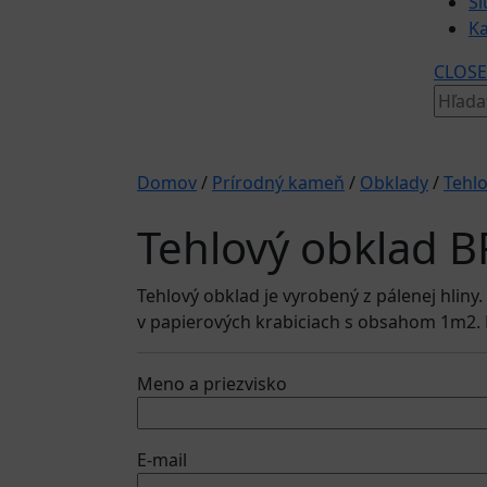
Sl
Ka
CLOSE
Hľadať
Domov
/
Prírodný kameň
/
Obklady
/
Tehl
Tehlový obklad 
Tehlový obklad je vyrobený z pálenej hlin
v papierových krabiciach s obsahom 1m2. 
Meno a priezvisko
E-mail