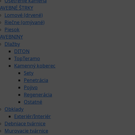
Ošetrenie kameňa
TAVEBNÉ ŠTRKY
Lomové (drvené)
Riečne (omývané)
Piesok
TAVEBNINY
Dlažby
DITON
TopTeramo
Kamenný koberec
Sety
Penetrácia
Pojivo
Regenerácia
Ostatné
Obklady
Exteriér/Interiér
Debniace tvárnice
Murovacie tvárnice