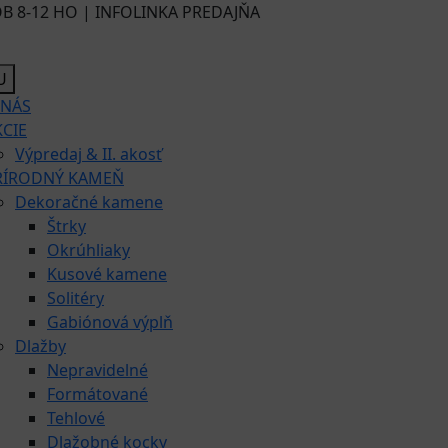
B 8-12 HO | INFOLINKA PREDAJŇA
U
 NÁS
KCIE
Výpredaj & II. akosť
RÍRODNÝ KAMEŇ
Dekoračné kamene
Štrky
Okrúhliaky
Kusové kamene
Solitéry
Gabiónová výplň
Dlažby
Nepravidelné
Formátované
Tehlové
Dlažobné kocky