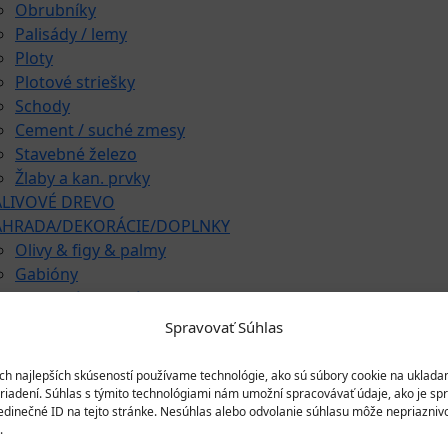
Obrubníky
Palisády / lemy
Ploty
Plotové striešky
Schody
Cement / suché zmesy
Stavebné železo
Žlaby a kan. prvky
ALIVOVÉ DREVO
ÁHRADA/DEKORÁCIE/DOPLNKY
Olivy & figy & palmy
Gabióny
Do vinných pivníc
Exkluzívne talianske dekorácie
Spravovať Súhlas
Húpačky & sedenia
Imitácie dreva
ch najlepších skúseností používame technológie, ako sú súbory cookie na ukladan
Mestký mobiliár
riadení. Súhlas s týmito technológiami nám umožní spracovávať údaje, ako je spr
jedinečné ID na tejto stránke. Nesúhlas alebo odvolanie súhlasu môže nepriaznivo
Krby & ohniská
.
Krbové doplnky