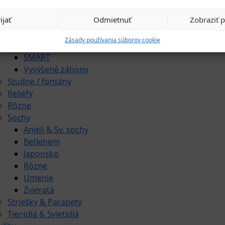
Kvetináče & Záhony
ijať
Odmietnuť
Zobraziť 
Kovové kvetináče
CLASSIC
Zásady používania súborov cookie
LUX
SMART
Vyvýšené záhony
Studne / fontány
Reliéfy
Rôzne
Sochy
Anjeli & Sv. sochy
Betlehem
Japonsko
Rôzne
Umenie
Zvieratá
Striešky & Parapety
Tienidlá & Svietidlá