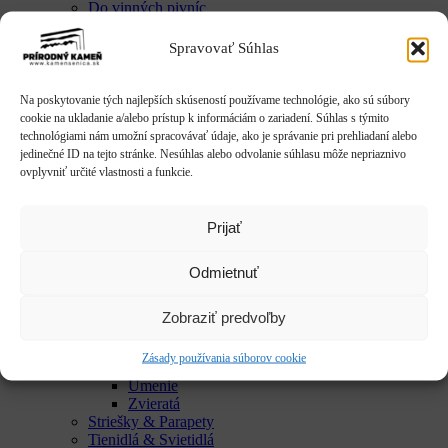
Do vinných pivníc
Exkluzívne talianske dekorácie
Húpačky & sedenia
Spravovať Súhlas
Imitácie dreva
Mestký mobiliár
Krby & ohniská
Na poskytovanie tých najlepších skúseností používame technológie, ako sú súbory
Krbové doplnky
cookie na ukladanie a/alebo prístup k informáciám o zariadení. Súhlas s týmito
Kvetináče & Záhony
technológiami nám umožní spracovávať údaje, ako je správanie pri prehliadaní alebo
Kovové kvetináče
jedinečné ID na tejto stránke. Nesúhlas alebo odvolanie súhlasu môže nepriaznivo
CLASSIC
ovplyvniť určité vlastnosti a funkcie.
LUX
SMART
Vyvýšené záhony
Prijať
Studne / fontány
Reliéfy
Odmietnuť
Rôzne
Sochy
Anjeli & Sv. sochy
Zobraziť predvoľby
Betlehem
Japonsko
Zásady používania súborov cookie
Rôzne
Umenie
Zvieratá
Striešky & Parapety
Tienidlá & Svietidlá