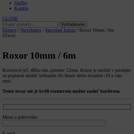
Služby
Kariéra
CLOSE
Hľadať:
Vyhľadávanie
Domov
/
Stavebniny
/
Stavebné železo
/ Roxor 10mm / 6m
Zľava!
Roxor 10mm / 6m
Roxorová tyč, dĺžka 6m, priemer 12mm. Roxor je možné v predajni
za poplatok skrátiť strihaním /do 8mm/ alebo rezaním /10 a viac
mm/.
Tento tovar nie je kvôli rozmerom možné zaslať kuriérom.
Meno a priezvisko
E-mail