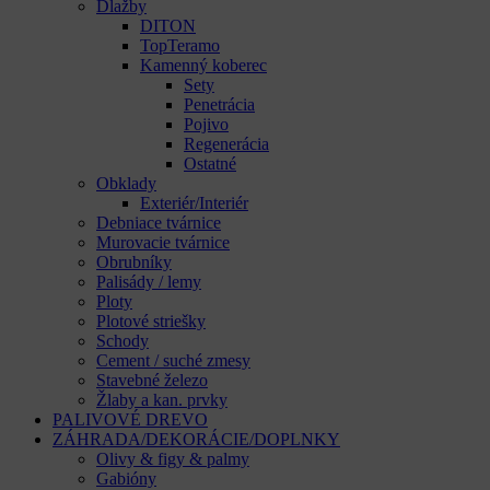
Dlažby
DITON
TopTeramo
Kamenný koberec
Sety
Penetrácia
Pojivo
Regenerácia
Ostatné
Obklady
Exteriér/Interiér
Debniace tvárnice
Murovacie tvárnice
Obrubníky
Palisády / lemy
Ploty
Plotové striešky
Schody
Cement / suché zmesy
Stavebné železo
Žlaby a kan. prvky
PALIVOVÉ DREVO
ZÁHRADA/DEKORÁCIE/DOPLNKY
Olivy & figy & palmy
Gabióny