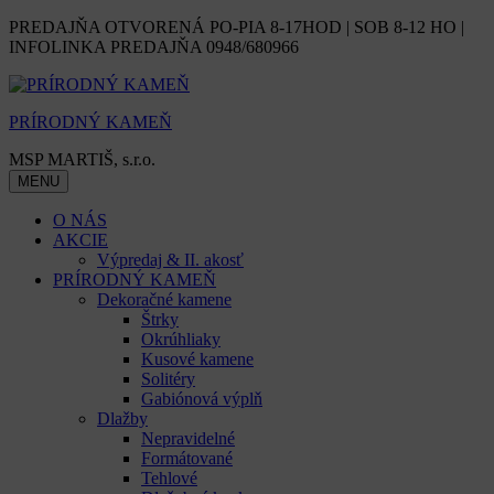
Skip
PREDAJŇA OTVORENÁ PO-PIA 8-17HOD | SOB 8-12 HO |
to
INFOLINKA PREDAJŇA 0948/680966
content
PRÍRODNÝ KAMEŇ
MSP MARTIŠ, s.r.o.
MENU
O NÁS
AKCIE
Výpredaj & II. akosť
PRÍRODNÝ KAMEŇ
Dekoračné kamene
Štrky
Okrúhliaky
Kusové kamene
Solitéry
Gabiónová výplň
Dlažby
Nepravidelné
Formátované
Tehlové