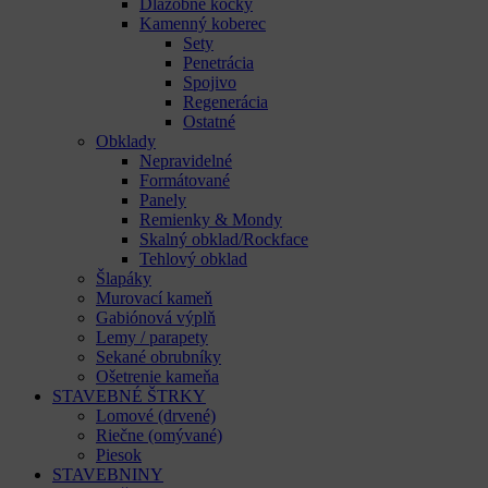
Dlažobné kocky
Kamenný koberec
Sety
Penetrácia
Spojivo
Regenerácia
Ostatné
Obklady
Nepravidelné
Formátované
Panely
Remienky & Mondy
Skalný obklad/Rockface
Tehlový obklad
Šlapáky
Murovací kameň
Gabiónová výplň
Lemy / parapety
Sekané obrubníky
Ošetrenie kameňa
STAVEBNÉ ŠTRKY
Lomové (drvené)
Riečne (omývané)
Piesok
STAVEBNINY