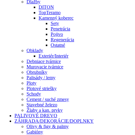
Dlažby
DITON
TopTeramo
Kamenný koberec
Sety
Penetrácia
Pojivo
Regenerácia
Ostatné
Obklady
Exteriér/Interiér
Debniace tvárnice
Murovacie tvárnice
Obrubníky
Palisády / lemy
Ploty
Plotové striešky
Schody
Cement / suché zmesy
Stavebné železo
Žlaby a kan. prvky
PALIVOVÉ DREVO
ZÁHRADA/DEKORÁCIE/DOPLNKY
Olivy & figy & palmy
Gabióny