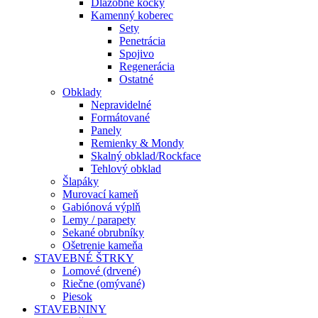
Dlažobné kocky
Kamenný koberec
Sety
Penetrácia
Spojivo
Regenerácia
Ostatné
Obklady
Nepravidelné
Formátované
Panely
Remienky & Mondy
Skalný obklad/Rockface
Tehlový obklad
Šlapáky
Murovací kameň
Gabiónová výplň
Lemy / parapety
Sekané obrubníky
Ošetrenie kameňa
STAVEBNÉ ŠTRKY
Lomové (drvené)
Riečne (omývané)
Piesok
STAVEBNINY