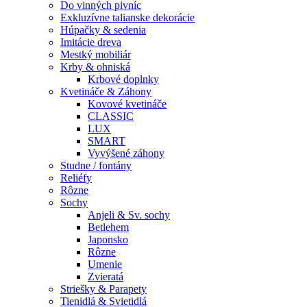
Do vinných pivníc
Exkluzívne talianske dekorácie
Húpačky & sedenia
Imitácie dreva
Mestký mobiliár
Krby & ohniská
Krbové doplnky
Kvetináče & Záhony
Kovové kvetináče
CLASSIC
LUX
SMART
Vyvýšené záhony
Studne / fontány
Reliéfy
Rôzne
Sochy
Anjeli & Sv. sochy
Betlehem
Japonsko
Rôzne
Umenie
Zvieratá
Striešky & Parapety
Tienidlá & Svietidlá