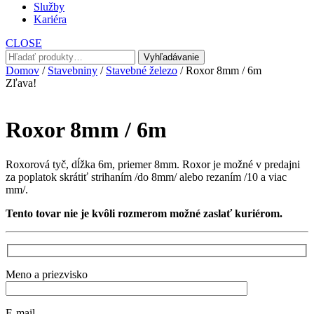
Služby
Kariéra
CLOSE
Hľadať:
Vyhľadávanie
Domov
/
Stavebniny
/
Stavebné železo
/ Roxor 8mm / 6m
Zľava!
Roxor 8mm / 6m
Roxorová tyč, dĺžka 6m, priemer 8mm. Roxor je možné v predajni
za poplatok skrátiť strihaním /do 8mm/ alebo rezaním /10 a viac
mm/.
Tento tovar nie je kvôli rozmerom možné zaslať kuriérom.
Meno a priezvisko
E-mail