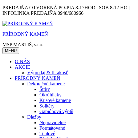
Skip
PREDAJŇA OTVORENÁ PO-PIA 8-17HOD | SOB 8-12 HO |
to
INFOLINKA PREDAJŇA 0948/680966
content
PRÍRODNÝ KAMEŇ
MSP MARTIŠ, s.r.o.
MENU
O NÁS
AKCIE
Výpredaj & II. akosť
PRÍRODNÝ KAMEŇ
Dekoračné kamene
Štrky
Okrúhliaky
Kusové kamene
Solitéry
Gabiónová výplň
Dlažby
Nepravidelné
Formátované
Tehlové