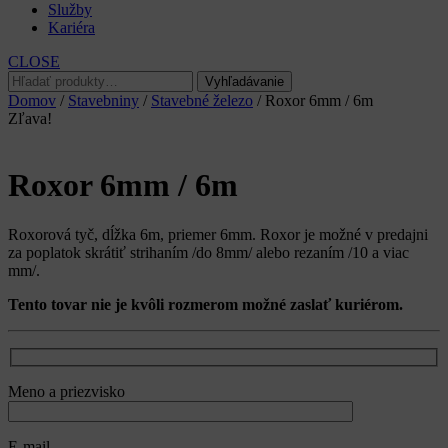
Služby
Kariéra
CLOSE
Hľadať:
Vyhľadávanie
Domov
/
Stavebniny
/
Stavebné železo
/ Roxor 6mm / 6m
Zľava!
Roxor 6mm / 6m
Roxorová tyč, dĺžka 6m, priemer 6mm. Roxor je možné v predajni
za poplatok skrátiť strihaním /do 8mm/ alebo rezaním /10 a viac
mm/.
Tento tovar nie je kvôli rozmerom možné zaslať kuriérom.
Meno a priezvisko
E-mail