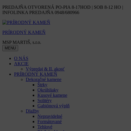
Skip
PREDAJŇA OTVORENÁ PO-PIA 8-17HOD | SOB 8-12 HO |
to
INFOLINKA PREDAJŇA 0948/680966
content
PRÍRODNÝ KAMEŇ
MSP MARTIŠ, s.r.o.
MENU
O NÁS
AKCIE
Výpredaj & II. akosť
PRÍRODNÝ KAMEŇ
Dekoračné kamene
Štrky
Okrúhliaky
Kusové kamene
Solitéry
Gabiónová výplň
Dlažby
Nepravidelné
Formátované
Tehlové