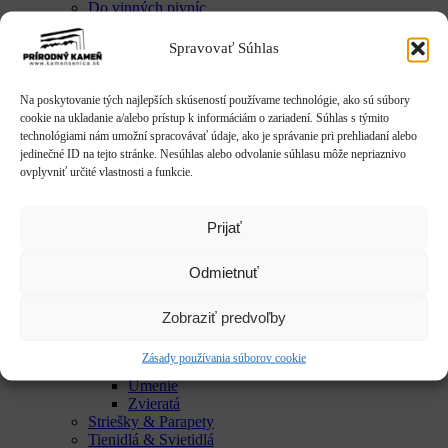
Do vinných pivníc
Exkluzívne talianske dekorácie
Húpačky & sedenia
Spravovať Súhlas
Imitácie dreva
Mestký mobiliár
Krby & ohniská
Na poskytovanie tých najlepších skúseností používame technológie, ako sú súbory
Krbové doplnky
cookie na ukladanie a/alebo prístup k informáciám o zariadení. Súhlas s týmito
Kvetináče & Záhony
technológiami nám umožní spracovávať údaje, ako je správanie pri prehliadaní alebo
Kovové kvetináče
jedinečné ID na tejto stránke. Nesúhlas alebo odvolanie súhlasu môže nepriaznivo
CLASSIC
ovplyvniť určité vlastnosti a funkcie.
LUX
SMART
Vyvýšené záhony
Prijať
Studne / fontány
Reliéfy
Odmietnuť
Rôzne
Sochy
Anjeli & Sv. sochy
Zobraziť predvoľby
Betlehem
Japonsko
Zásady používania súborov cookie
Rôzne
Umenie
Zvieratá
Striešky & Parapety
Tienidlá & Svietidlá