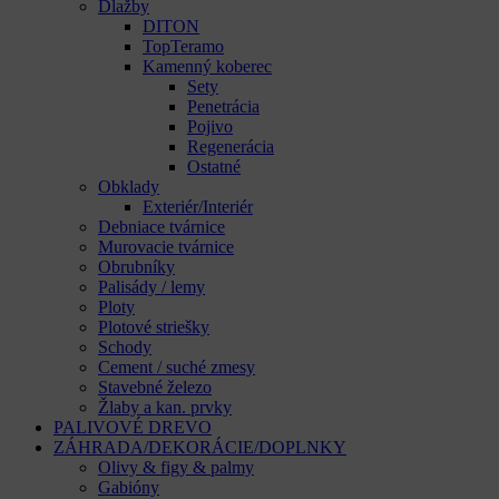
Dlažby
DITON
TopTeramo
Kamenný koberec
Sety
Penetrácia
Pojivo
Regenerácia
Ostatné
Obklady
Exteriér/Interiér
Debniace tvárnice
Murovacie tvárnice
Obrubníky
Palisády / lemy
Ploty
Plotové striešky
Schody
Cement / suché zmesy
Stavebné železo
Žlaby a kan. prvky
PALIVOVÉ DREVO
ZÁHRADA/DEKORÁCIE/DOPLNKY
Olivy & figy & palmy
Gabióny