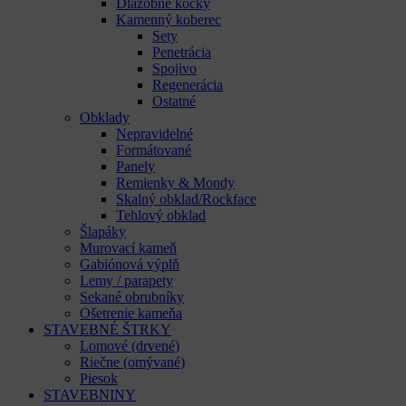
Dlažobné kocky
Kamenný koberec
Sety
Penetrácia
Spojivo
Regenerácia
Ostatné
Obklady
Nepravidelné
Formátované
Panely
Remienky & Mondy
Skalný obklad/Rockface
Tehlový obklad
Šlapáky
Murovací kameň
Gabiónová výplň
Lemy / parapety
Sekané obrubníky
Ošetrenie kameňa
STAVEBNÉ ŠTRKY
Lomové (drvené)
Riečne (omývané)
Piesok
STAVEBNINY