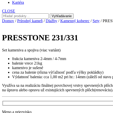
Kariéra
CLOSE
Hľadať:
Vyhľadávanie
Domov
/
Prírodný kameň
/
Dlažby
/
Kamenný koberec
/
Sety
/ PRES
PRESSTONE 231/331
Set kameniva a spojiva (viac variánt)
frakcia kameniva 2-4mm / 4-7mm
balenie vrece 21kg
kamenivo je sušené
cena za balenie (rôzna výťažnosť podľa výšky pokládky)
Výdatnosť balenia: cca 1,00 m2 pri hr.: 14mm (záleží od stavu
Využíva sa na realizáciu finálnej povrchovej vrstvy spevnených p
na úpravu alebo opravu už existujúcich spevnených plôch(renováciu)
Meno a priezvisko