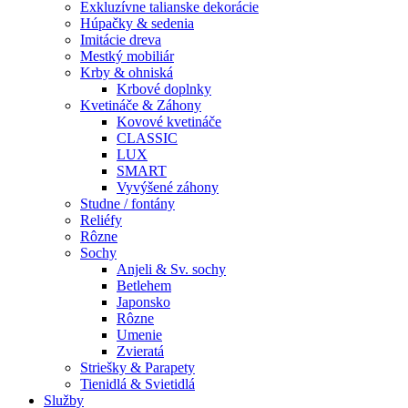
Exkluzívne talianske dekorácie
Húpačky & sedenia
Imitácie dreva
Mestký mobiliár
Krby & ohniská
Krbové doplnky
Kvetináče & Záhony
Kovové kvetináče
CLASSIC
LUX
SMART
Vyvýšené záhony
Studne / fontány
Reliéfy
Rôzne
Sochy
Anjeli & Sv. sochy
Betlehem
Japonsko
Rôzne
Umenie
Zvieratá
Striešky & Parapety
Tienidlá & Svietidlá
Služby