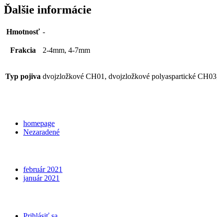
Ďalšie informácie
Hmotnosť
-
Frakcia
2-4mm, 4-7mm
Typ pojiva
dvojzložkové CH01, dvojzložkové polyaspartické CH03
Categories
homepage
Nezaradené
Archives
február 2021
január 2021
Meta
Prihlásiť sa