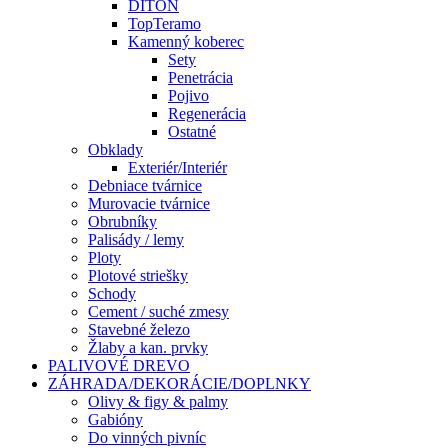
DITON
TopTeramo
Kamenný koberec
Sety
Penetrácia
Pojivo
Regenerácia
Ostatné
Obklady
Exteriér/Interiér
Debniace tvárnice
Murovacie tvárnice
Obrubníky
Palisády / lemy
Ploty
Plotové striešky
Schody
Cement / suché zmesy
Stavebné železo
Žlaby a kan. prvky
PALIVOVÉ DREVO
ZÁHRADA/DEKORÁCIE/DOPLNKY
Olivy & figy & palmy
Gabióny
Do vinných pivníc