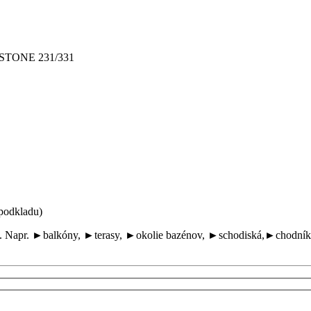
STONE 231/331
 podkladu)
lôch. Napr. ►balkóny, ►terasy, ►okolie bazénov, ►schodiská,►chodní
.