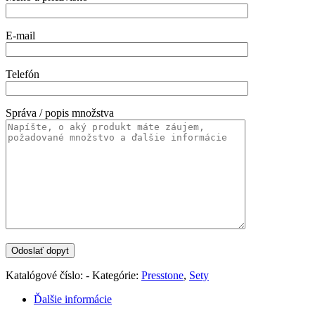
E-mail
Telefón
Správa / popis množstva
Katalógové číslo:
-
Kategórie:
Presstone
,
Sety
Ďalšie informácie