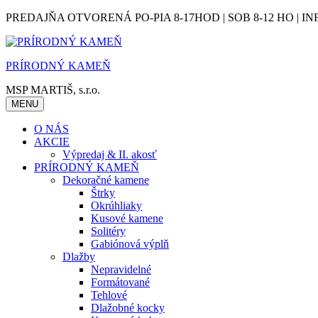
Skip
PREDAJŇA OTVORENÁ PO-PIA 8-17HOD | SOB 8-12 HO | IN
to
content
PRÍRODNÝ KAMEŇ
MSP MARTIŠ, s.r.o.
MENU
O NÁS
AKCIE
Výpredaj & II. akosť
PRÍRODNÝ KAMEŇ
Dekoračné kamene
Štrky
Okrúhliaky
Kusové kamene
Solitéry
Gabiónová výplň
Dlažby
Nepravidelné
Formátované
Tehlové
Dlažobné kocky