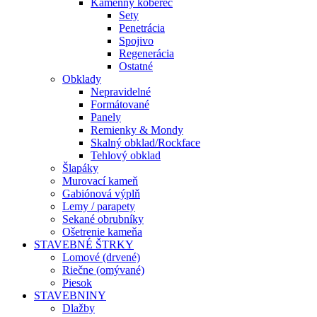
Kamenný koberec
Sety
Penetrácia
Spojivo
Regenerácia
Ostatné
Obklady
Nepravidelné
Formátované
Panely
Remienky & Mondy
Skalný obklad/Rockface
Tehlový obklad
Šlapáky
Murovací kameň
Gabiónová výplň
Lemy / parapety
Sekané obrubníky
Ošetrenie kameňa
STAVEBNÉ ŠTRKY
Lomové (drvené)
Riečne (omývané)
Piesok
STAVEBNINY
Dlažby