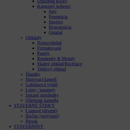
Dlažobné kocky
Kamenný koberec
Sety
Penetrácia
Spojivo
Regenerácia
Ostatné
Obklady
Nepravidelné
Formátované
Panely
Remienky & Mondy
Skalný obklad/Rockface
Tehlový obklad
Šlapáky
Murovací kameň
Gabiónová výplň
Lemy / parapety
Sekané obrubníky
Ošetrenie kameňa
STAVEBNÉ ŠTRKY
Lomové (drvené)
Riečne (omývané)
Piesok
STAVEBNINY