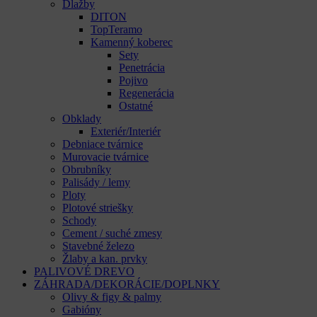
Dlažby
DITON
TopTeramo
Kamenný koberec
Sety
Penetrácia
Pojivo
Regenerácia
Ostatné
Obklady
Exteriér/Interiér
Debniace tvárnice
Murovacie tvárnice
Obrubníky
Palisády / lemy
Ploty
Plotové striešky
Schody
Cement / suché zmesy
Stavebné železo
Žlaby a kan. prvky
PALIVOVÉ DREVO
ZÁHRADA/DEKORÁCIE/DOPLNKY
Olivy & figy & palmy
Gabióny