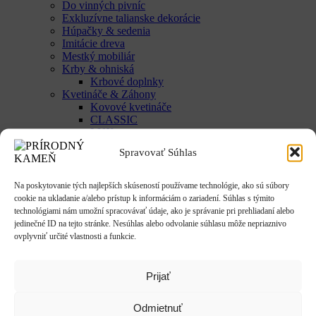
Do vinných pivníc
Exkluzívne talianske dekorácie
Húpačky & sedenia
Imitácie dreva
Mestký mobiliár
Krby & ohniská
Krbové doplnky
Kvetináče & Záhony
Kovové kvetináče
CLASSIC
LUX
SMART
Spravovať Súhlas
Vyvýšené záhony
Studne / fontány
Reliéfy
Na poskytovanie tých najlepších skúseností používame technológie, ako sú súbory
Rôzne
cookie na ukladanie a/alebo prístup k informáciám o zariadení. Súhlas s týmito
Sochy
technológiami nám umožní spracovávať údaje, ako je správanie pri prehliadaní alebo
Anjeli & Sv. sochy
jedinečné ID na tejto stránke. Nesúhlas alebo odvolanie súhlasu môže nepriaznivo
Betlehem
ovplyvniť určité vlastnosti a funkcie.
Japonsko
Rôzne
Umenie
Prijať
Zvieratá
Striešky & Parapety
Odmietnuť
Tienidlá & Svietidlá