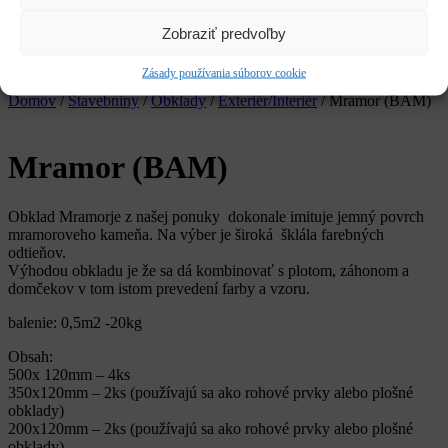
Služby
Kariéra
Zobraziť predvoľby
CLOSE
Zásady používania súborov cookie
Hľadať:
Vyhľadávanie
Domov
/
Stavebniny
/
Obklady
/
Exteriér/Interiér
/ Mramor (BAM)
Mramor (BAM)
Obklad Mramorje z našej ponuky dokonale imituje jemný povrch
mramoroveho kameňa. Na výber je široká šklála farebných
odtieňov.
Výhodou obkladu je že sa dá kombinovať s plotom, záhonom a
domčekov v tom istom prevedení farby a vzoru.
balenie: 0,5m2 -20kg
Obsah:
500x 120mm – 4ks
350x120mm – 2ks (používajú sa ako rohové prvky alebo plošné
obklady)
200x120mm – 2ks (používajú sa ako rohové prvky alebo plošné
obklady)