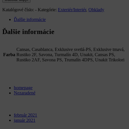
Katalógové číslo:
-
Kategórie:
Exteriér/Interiér
,
Obklady
Ďalšie informácie
Ďalšie informácie
Cansas, Casablanca, Exklusive svetlá-PS, Exklusive tmavá,
Farba
Rustiko 2F, Savona, Turmalín 4D, Unakit, Cansas PS,
Rustiko 2AF, Savona PS, Trumalín 4DPS, Unakit Trikolori
Categories
homepage
Nezaradené
Archives
február 2021
január 2021