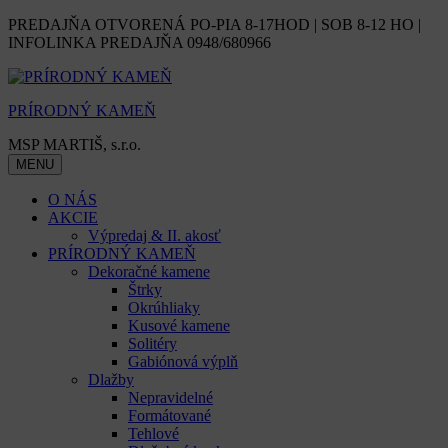
Skip
PREDAJŇA OTVORENÁ PO-PIA 8-17HOD | SOB 8-12 HO |
to
INFOLINKA PREDAJŇA 0948/680966
content
PRÍRODNÝ KAMEŇ
MSP MARTIŠ, s.r.o.
MENU
O NÁS
AKCIE
Výpredaj & II. akosť
PRÍRODNÝ KAMEŇ
Dekoračné kamene
Štrky
Okrúhliaky
Kusové kamene
Solitéry
Gabiónová výplň
Dlažby
Nepravidelné
Formátované
Tehlové