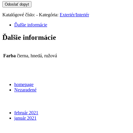
Katalógové číslo:
-
Kategória:
Exteriér/Interiér
Ďalšie informácie
Ďalšie informácie
Farba
čierna, hnedá, ružová
Categories
homepage
Nezaradené
Archives
február 2021
január 2021
Meta