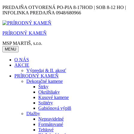
Skip
PREDAJŇA OTVORENÁ PO-PIA 8-17HOD | SOB 8-12 HO |
to
INFOLINKA PREDAJŇA 0948/680966
content
PRÍRODNÝ KAMEŇ
MSP MARTIŠ, s.r.o.
MENU
O NÁS
AKCIE
Výpredaj & II. akosť
PRÍRODNÝ KAMEŇ
Dekoračné kamene
Štrky
Okrúhliaky
Kusové kamene
Solitéry
Gabiónová výplň
Dlažby
Nepravidelné
Formátované
Tehlové