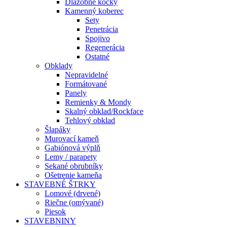
Dlažobné kocky
Kamenný koberec
Sety
Penetrácia
Spojivo
Regenerácia
Ostatné
Obklady
Nepravidelné
Formátované
Panely
Remienky & Mondy
Skalný obklad/Rockface
Tehlový obklad
Šlapáky
Murovací kameň
Gabiónová výplň
Lemy / parapety
Sekané obrubníky
Ošetrenie kameňa
STAVEBNÉ ŠTRKY
Lomové (drvené)
Riečne (omývané)
Piesok
STAVEBNINY