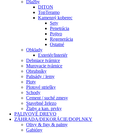
Dlažby
DITON
TopTeramo
Kamenný koberec
Sety
Penetrácia
Pojivo
Regenerácia
Ostatné
Obklady
Exteriér/Interiér
Debniace tvárnice
Murovacie tvárnice
Obrubníky
Palisády / lemy
Ploty
Plotové striešky
Schody
Cement / suché zmesy
Stavebné železo
Žlaby a kan. prvky
PALIVOVÉ DREVO
ZÁHRADA/DEKORÁCIE/DOPLNKY
Olivy & figy & palmy
Gabióny