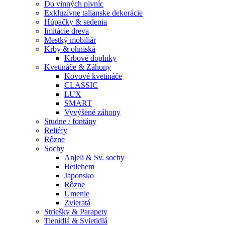
Do vinných pivníc
Exkluzívne talianske dekorácie
Húpačky & sedenia
Imitácie dreva
Mestký mobiliár
Krby & ohniská
Krbové doplnky
Kvetináče & Záhony
Kovové kvetináče
CLASSIC
LUX
SMART
Vyvýšené záhony
Studne / fontány
Reliéfy
Rôzne
Sochy
Anjeli & Sv. sochy
Betlehem
Japonsko
Rôzne
Umenie
Zvieratá
Striešky & Parapety
Tienidlá & Svietidlá