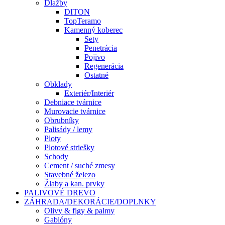
Dlažby
DITON
TopTeramo
Kamenný koberec
Sety
Penetrácia
Pojivo
Regenerácia
Ostatné
Obklady
Exteriér/Interiér
Debniace tvárnice
Murovacie tvárnice
Obrubníky
Palisády / lemy
Ploty
Plotové striešky
Schody
Cement / suché zmesy
Stavebné železo
Žlaby a kan. prvky
PALIVOVÉ DREVO
ZÁHRADA/DEKORÁCIE/DOPLNKY
Olivy & figy & palmy
Gabióny