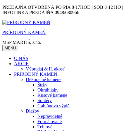
Skip
PREDAJŇA OTVORENÁ PO-PIA 8-17HOD | SOB 8-12 HO |
to
INFOLINKA PREDAJŇA 0948/680966
content
PRÍRODNÝ KAMEŇ
MSP MARTIŠ, s.r.o.
MENU
O NÁS
AKCIE
Výpredaj & II. akosť
PRÍRODNÝ KAMEŇ
Dekoračné kamene
Štrky
Okrúhliaky
Kusové kamene
Solitéry
Gabiónová výplň
Dlažby
Nepravidelné
Formátované
Tehlové