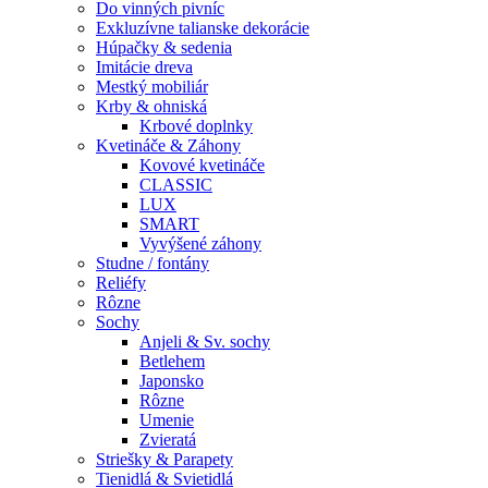
Do vinných pivníc
Exkluzívne talianske dekorácie
Húpačky & sedenia
Imitácie dreva
Mestký mobiliár
Krby & ohniská
Krbové doplnky
Kvetináče & Záhony
Kovové kvetináče
CLASSIC
LUX
SMART
Vyvýšené záhony
Studne / fontány
Reliéfy
Rôzne
Sochy
Anjeli & Sv. sochy
Betlehem
Japonsko
Rôzne
Umenie
Zvieratá
Striešky & Parapety
Tienidlá & Svietidlá