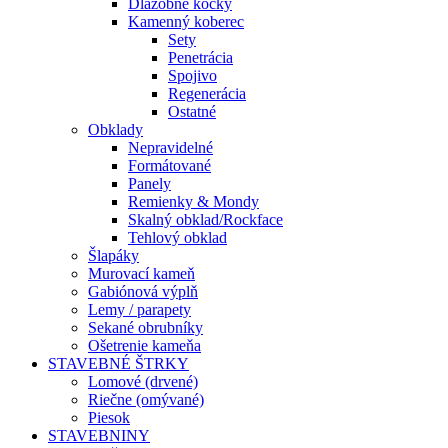
Dlažobné kocky
Kamenný koberec
Sety
Penetrácia
Spojivo
Regenerácia
Ostatné
Obklady
Nepravidelné
Formátované
Panely
Remienky & Mondy
Skalný obklad/Rockface
Tehlový obklad
Šlapáky
Murovací kameň
Gabiónová výplň
Lemy / parapety
Sekané obrubníky
Ošetrenie kameňa
STAVEBNÉ ŠTRKY
Lomové (drvené)
Riečne (omývané)
Piesok
STAVEBNINY