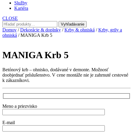
Služby
Kariéra
CLOSE
Hľadať:
Vyhľadávanie
Domov
/
Dekorácie & doplnky
/
Krby & ohniská
/
Krby, grily a
ohniská
/ MANIGA Krb 5
MANIGA Krb 5
Betónový krb – ohnisko, dodávané v demonte. Možnosť
doobjednať príslušenstvo. V cene montáže nie je zahrnuté cestovné
k zákazníkovi.
Meno a priezvisko
E-mail