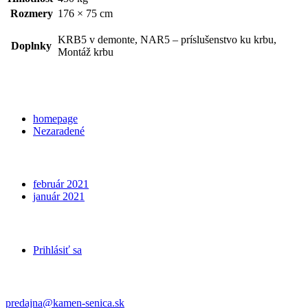
Rozmery
176 × 75 cm
KRB5 v demonte, NAR5 – príslušenstvo ku krbu,
Doplnky
Montáž krbu
Categories
homepage
Nezaradené
Archives
február 2021
január 2021
Meta
Prihlásiť sa
Kontakt
predajna@kamen-senica.sk