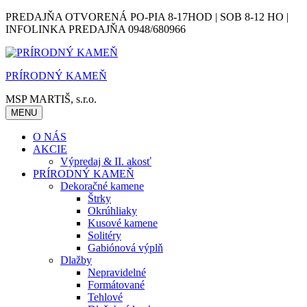
Skip
PREDAJŇA OTVORENÁ PO-PIA 8-17HOD | SOB 8-12 HO |
to
INFOLINKA PREDAJŇA 0948/680966
content
PRÍRODNÝ KAMEŇ
MSP MARTIŠ, s.r.o.
MENU
O NÁS
AKCIE
Výpredaj & II. akosť
PRÍRODNÝ KAMEŇ
Dekoračné kamene
Štrky
Okrúhliaky
Kusové kamene
Solitéry
Gabiónová výplň
Dlažby
Nepravidelné
Formátované
Tehlové