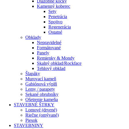
Dlažobné kocky
Kamenný koberec
Sety
Penetrácia
Spojivo
Regenerácia
Ostatné
Obklady
Nepravidelné
Formátované
Panely
Remienky & Mondy
Skalný obklad/Rockface
Tehlový obklad
Šlapáky
Murovací kameň
Gabiónová výplň
Lemy / parapety
Sekané obrubníky
Ošetrenie kameňa
STAVEBNÉ ŠTRKY
Lomové (drvené)
Riečne (omývané)
Piesok
STAVEBNINY