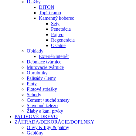
Dlažby
DITON
TopTeramo
Kamenný koberec
Sety
Penetrácia
Pojivo
Regenerácia
Ostatné
Obklady
Exteriér/Interiér
Debniace tvárnice
Murovacie tvárnice
Obrubníky
Palisády / lemy
Ploty
Plotové striešky
Schody
Cement / suché zmesy
Stavebné železo
Žlaby a kan. prvky
PALIVOVÉ DREVO
ZÁHRADA/DEKORÁCIE/DOPLNKY
Olivy & figy & palmy
Gabióny