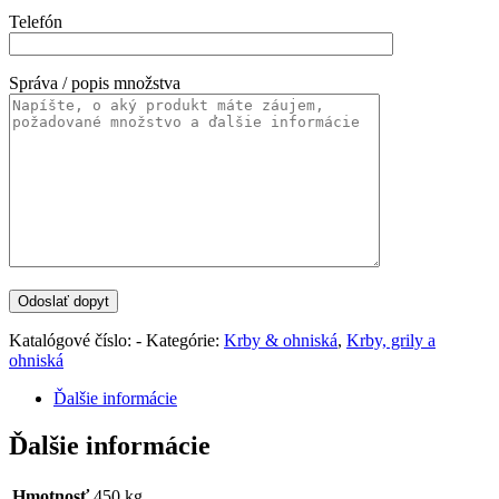
Telefón
Správa / popis množstva
Katalógové číslo:
-
Kategórie:
Krby & ohniská
,
Krby, grily a
ohniská
Ďalšie informácie
Ďalšie informácie
Hmotnosť
450 kg