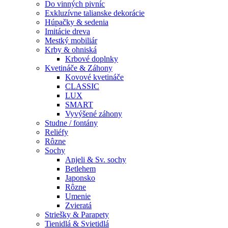
Do vinných pivníc
Exkluzívne talianske dekorácie
Húpačky & sedenia
Imitácie dreva
Mestký mobiliár
Krby & ohniská
Krbové doplnky
Kvetináče & Záhony
Kovové kvetináče
CLASSIC
LUX
SMART
Vyvýšené záhony
Studne / fontány
Reliéfy
Rôzne
Sochy
Anjeli & Sv. sochy
Betlehem
Japonsko
Rôzne
Umenie
Zvieratá
Striešky & Parapety
Tienidlá & Svietidlá