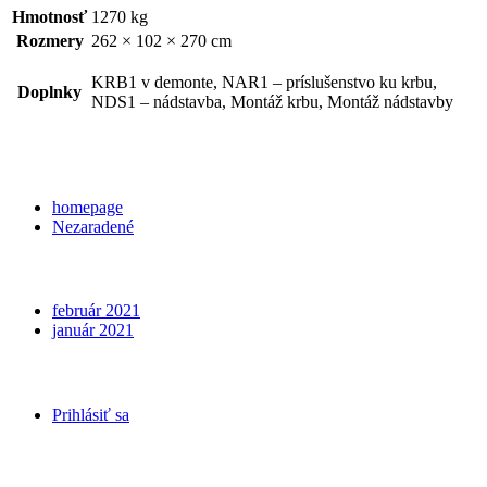
Hmotnosť
1270 kg
Rozmery
262 × 102 × 270 cm
KRB1 v demonte, NAR1 – príslušenstvo ku krbu,
Doplnky
NDS1 – nádstavba, Montáž krbu, Montáž nádstavby
Categories
homepage
Nezaradené
Archives
február 2021
január 2021
Meta
Prihlásiť sa
Kontakt