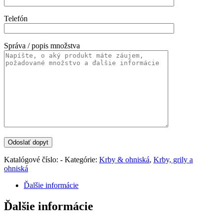
Telefón
Správa / popis množstva
Katalógové číslo:
-
Kategórie:
Krby & ohniská
,
Krby, grily a
ohniská
Ďalšie informácie
Ďalšie informácie