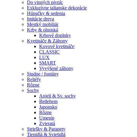
Do vinných pivníc
Exkluzívne talianske dekorácie
Húpačky & sedenia
Imitácie dreva
Mestký mobiliár
Krby & ohniská
Krbové doplnky
Kvetináče & Záhony
Kovové kvetináče
CLASSIC
LUX
SMART
Vyvýšené záhony
Studne / fontány
Reliéfy
Rôzne
Sochy
Anjeli & Sv. sochy
Betlehem
Japonsko
Rôzne
Umenie
Zvieratá
Striešky & Parapety
Tienidlá & Svietidlá