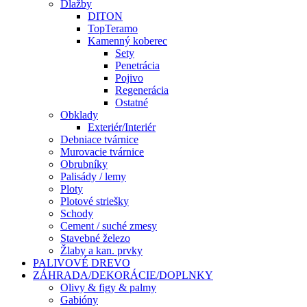
Dlažby
DITON
TopTeramo
Kamenný koberec
Sety
Penetrácia
Pojivo
Regenerácia
Ostatné
Obklady
Exteriér/Interiér
Debniace tvárnice
Murovacie tvárnice
Obrubníky
Palisády / lemy
Ploty
Plotové striešky
Schody
Cement / suché zmesy
Stavebné železo
Žlaby a kan. prvky
PALIVOVÉ DREVO
ZÁHRADA/DEKORÁCIE/DOPLNKY
Olivy & figy & palmy
Gabióny