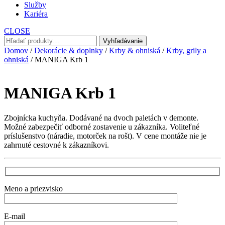
Služby
Kariéra
CLOSE
Hľadať:
Vyhľadávanie
Domov
/
Dekorácie & doplnky
/
Krby & ohniská
/
Krby, grily a
ohniská
/ MANIGA Krb 1
MANIGA Krb 1
Zbojnícka kuchyňa. Dodávané na dvoch paletách v demonte.
Možné zabezpečiť odborné zostavenie u zákazníka. Voliteľné
príslušenstvo (náradie, motorček na rošt). V cene montáže nie je
zahrnuté cestovné k zákazníkovi.
Meno a priezvisko
E-mail