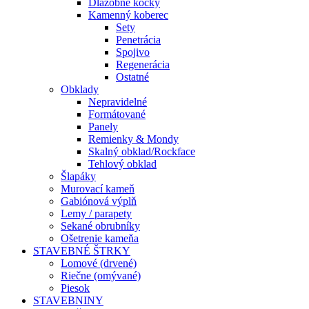
Dlažobné kocky
Kamenný koberec
Sety
Penetrácia
Spojivo
Regenerácia
Ostatné
Obklady
Nepravidelné
Formátované
Panely
Remienky & Mondy
Skalný obklad/Rockface
Tehlový obklad
Šlapáky
Murovací kameň
Gabiónová výplň
Lemy / parapety
Sekané obrubníky
Ošetrenie kameňa
STAVEBNÉ ŠTRKY
Lomové (drvené)
Riečne (omývané)
Piesok
STAVEBNINY