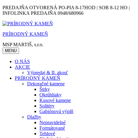
Skip
PREDAJŇA OTVORENÁ PO-PIA 8-17HOD | SOB 8-12 HO |
to
INFOLINKA PREDAJŇA 0948/680966
content
PRÍRODNÝ KAMEŇ
MSP MARTIŠ, s.r.o.
MENU
O NÁS
AKCIE
Výpredaj & II. akosť
PRÍRODNÝ KAMEŇ
Dekoračné kamene
Štrky
Okrúhliaky
Kusové kamene
Solitéry
Gabiónová výplň
Dlažby
Nepravidelné
Formátované
Tehlové