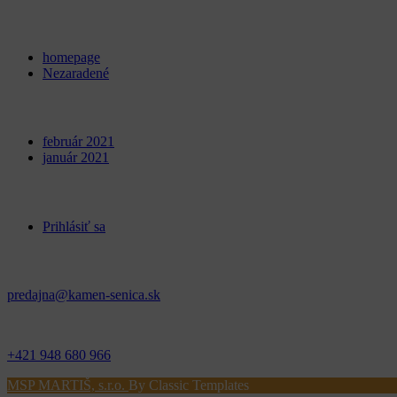
Categories
homepage
Nezaradené
Archives
február 2021
január 2021
Meta
Prihlásiť sa
Kontakt
predajna@kamen-senica.sk
_ _
+421 948 680 966
MSP MARTIŠ, s.r.o.
By Classic Templates