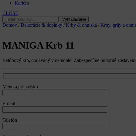
Kariéra
CLOSE
Hľadať:
Vyhľadávanie
Domov
/
Dekorácie & doplnky
/
Krby & ohniská
/
Krby, grily a ohni
MANIGA Krb 11
Betónový krb, dodávaný v demonte. Zabezpečíme odborné zostavenie 
Meno a priezvisko
E-mail
Telefón