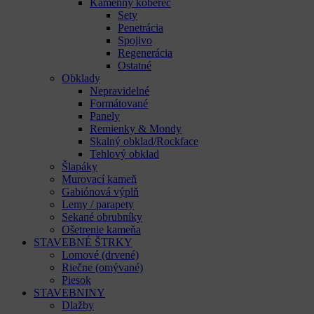
Kamenný koberec
Sety
Penetrácia
Spojivo
Regenerácia
Ostatné
Obklady
Nepravidelné
Formátované
Panely
Remienky & Mondy
Skalný obklad/Rockface
Tehlový obklad
Šlapáky
Murovací kameň
Gabiónová výplň
Lemy / parapety
Sekané obrubníky
Ošetrenie kameňa
STAVEBNÉ ŠTRKY
Lomové (drvené)
Riečne (omývané)
Piesok
STAVEBNINY
Dlažby