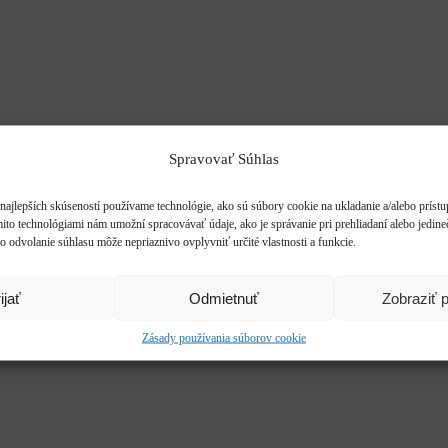
Spravovať Súhlas
najlepších skúseností používame technológie, ako sú súbory cookie na ukladanie a/alebo príst
mito technológiami nám umožní spracovávať údaje, ako je správanie pri prehliadaní alebo jedine
o odvolanie súhlasu môže nepriaznivo ovplyvniť určité vlastnosti a funkcie.
ijať
Odmietnuť
Zobraziť 
Zásady používania súborov cookie