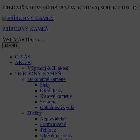
Skip
PREDAJŇA OTVORENÁ PO-PIA 8-17HOD | SOB 8-12 HO | IN
to
content
PRÍRODNÝ KAMEŇ
MSP MARTIŠ, s.r.o.
MENU
O NÁS
AKCIE
Výpredaj & II. akosť
PRÍRODNÝ KAMEŇ
Dekoračné kamene
Štrky
Okrúhliaky
Kusové kamene
Solitéry
Gabiónová výplň
Dlažby
Nepravidelné
Formátované
Tehlové
Dlažobné kocky