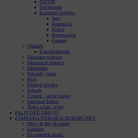
DITON
TopTeramo
Kamenný koberec
Sety
Penetrácia
Pojivo
Regenerácia
Ostatné
Obklady
Exteriér/Interiér
Debniace tvárnice
Murovacie tvárnice
Obrubníky
Palisády / lemy
Ploty
Plotové striešky
Schody
Cement / suché zmesy
Stavebné železo
Žlaby a kan. prvky
PALIVOVÉ DREVO
ZÁHRADA/DEKORÁCIE/DOPLNKY
Olivy & figy & palmy
Gabióny
Do vinných pivníc