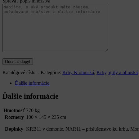
Správa / popis množstva
Katalógové číslo:
-
Kategórie:
Krby & ohniská
,
Krby, grily a ohniská
Ďalšie informácie
Ďalšie informácie
Hmotnosť
770 kg
Rozmery
100 × 145 × 235 cm
Doplnky
KRB11 v demonte, NAR11 – príslušenstvo ku krbu, Mon