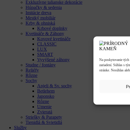
Exkluzívne talianske dekorácie
Húpačky & sedenia
Imitácie dreva
Mestký mobiliár
Krby & ohniská
Krbové doplnky
Kvetináče & Záhony
Kovové kvetináče
CLASSIC
LUX
SMART
Vyvýšené záhony
Na poskytovanie tých 
Studne / fontány
zariadení. Súhlas s tý
Reliéfy
stránke. Nesúhlas aleb
Rôzne
Sochy
Anjeli & Sv. sochy
Pr
Betlehem
Japonsko
Rôzne
Umenie
Zvieratá
Striešky & Parapety
Tienidlá & Svietidlá
Služby