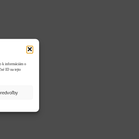
up k informáciám o
čné ID na tejto
predvoľby