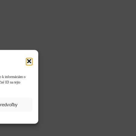
up k informáciám o
čné ID na tejto
predvoľby