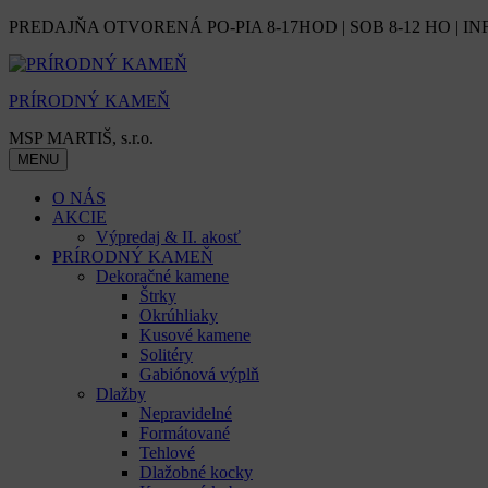
Skip
PREDAJŇA OTVORENÁ PO-PIA 8-17HOD | SOB 8-12 HO | IN
to
content
PRÍRODNÝ KAMEŇ
MSP MARTIŠ, s.r.o.
MENU
O NÁS
AKCIE
Výpredaj & II. akosť
PRÍRODNÝ KAMEŇ
Dekoračné kamene
Štrky
Okrúhliaky
Kusové kamene
Solitéry
Gabiónová výplň
Dlažby
Nepravidelné
Formátované
Tehlové
Dlažobné kocky