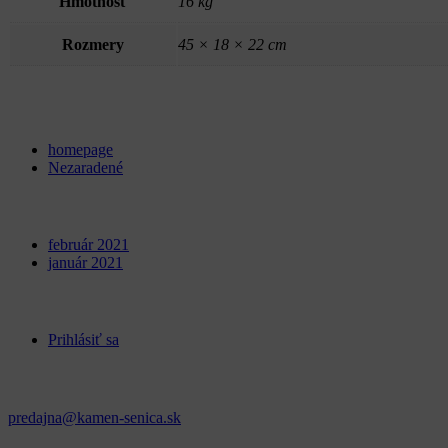
Hmotnosť
16 kg
Rozmery
45 × 18 × 22 cm
Categories
homepage
Nezaradené
Archives
február 2021
január 2021
Meta
Prihlásiť sa
Kontakt
predajna@kamen-senica.sk