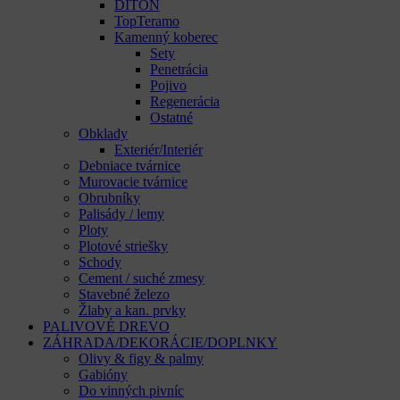
DITON
TopTeramo
Kamenný koberec
Sety
Penetrácia
Pojivo
Regenerácia
Ostatné
Obklady
Exteriér/Interiér
Debniace tvárnice
Murovacie tvárnice
Obrubníky
Palisády / lemy
Ploty
Plotové striešky
Schody
Cement / suché zmesy
Stavebné železo
Žlaby a kan. prvky
PALIVOVÉ DREVO
ZÁHRADA/DEKORÁCIE/DOPLNKY
Olivy & figy & palmy
Gabióny
Do vinných pivníc