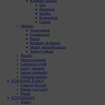
Kamenný koberec
Sety
Penetrácia
Spojivo
Regenerácia
Ostatné
Obklady
Nepravidelné
Formátované
Panely
Remienky & Mondy
Skalný obklad/Rockface
Tehlový obklad
Šlapáky
Murovací kameň
Gabiónová výplň
Lemy / parapety
Sekané obrubníky
Ošetrenie kameňa
STAVEBNÉ ŠTRKY
Lomové (drvené)
Riečne (omývané)
Piesok
STAVEBNINY
Dlažby