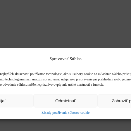
Spravovať Súhlas
najlepších skúseností používame technológie, ako sú súbory cookie na ukladanie a/alebo príst
mito technológiami nám umožní spracovávať údaje, ako je správanie pri prehliadaní alebo jedine
o odvolanie súhlasu môže nepriaznivo ovplyvniť určité vlastnosti a funkcie.
ijať
Odmietnuť
Zobraziť 
Zásady používania súborov cookie