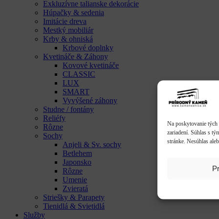
Exkluzívne talianske dekorácie
Húpačky & sedenia
Imitácie dreva
Mestký mobiliár
Krby & ohniská
Krbové doplnky
Kvetináče & Záhony
Kovové kvetináče
CLASSIC
LUX
SMART
Vyvýšené záhony
Studne / fontány
Reliéfy
Na poskytovanie tých 
Rôzne
zariadení. Súhlas s tý
Sochy
stránke. Nesúhlas aleb
Anjeli & Sv. sochy
Betlehem
Japonsko
Pr
Rôzne
Umenie
Zvieratá
Striešky & Parapety
Tienidlá & Svietidlá
Služby