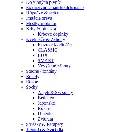
Do vinných pivníc
Exkluzívne talianske dekorácie
Húpačky & sedenia
Imitácie dreva
Mestký mobiliár
Krby & ohniská
Krbové doplnky
Kvetináče & Záhony
Kovové kvetináče
CLASSIC
LUX
SMART
Vyvýšené záhony
Studne / fontány
Reliéfy
Rôzne
Sochy
Anjeli & Sv. sochy
Betlehem
Japonsko
Rôzne
Umenie
Zvieratá
Striešky & Parapety
Tienidlá & Svietidlá