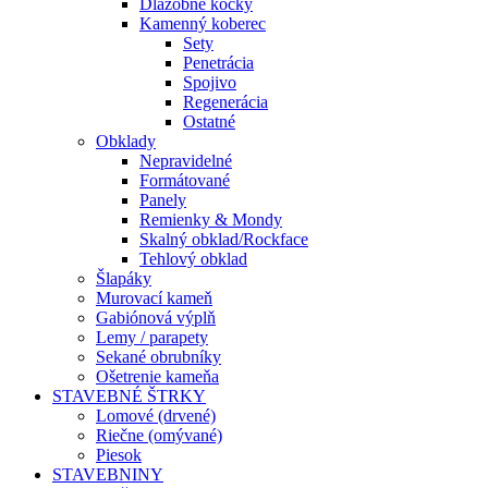
Dlažobné kocky
Kamenný koberec
Sety
Penetrácia
Spojivo
Regenerácia
Ostatné
Obklady
Nepravidelné
Formátované
Panely
Remienky & Mondy
Skalný obklad/Rockface
Tehlový obklad
Šlapáky
Murovací kameň
Gabiónová výplň
Lemy / parapety
Sekané obrubníky
Ošetrenie kameňa
STAVEBNÉ ŠTRKY
Lomové (drvené)
Riečne (omývané)
Piesok
STAVEBNINY