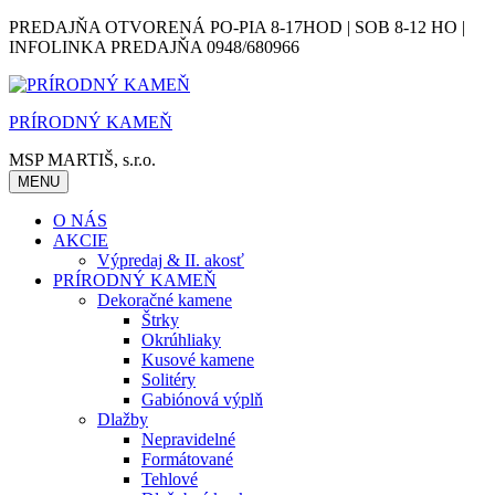
Skip
PREDAJŇA OTVORENÁ PO-PIA 8-17HOD | SOB 8-12 HO |
to
INFOLINKA PREDAJŇA 0948/680966
content
PRÍRODNÝ KAMEŇ
MSP MARTIŠ, s.r.o.
MENU
O NÁS
AKCIE
Výpredaj & II. akosť
PRÍRODNÝ KAMEŇ
Dekoračné kamene
Štrky
Okrúhliaky
Kusové kamene
Solitéry
Gabiónová výplň
Dlažby
Nepravidelné
Formátované
Tehlové