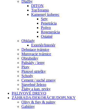
Dlažby
DITON
TopTeramo
Kamenný koberec
Sety
Penetrácia
Pojivo
Regenerácia
Ostatné
Obklady
Exteriér/Interiér
Debniace tvárnice
Murovacie tvárnice
Obrubníky
Palisády / lemy
Ploty
Plotové striešky
Schody
Cement / suché zmesy
Stavebné železo
Žlaby a kan. prvky
PALIVOVÉ DREVO
ZÁHRADA/DEKORÁCIE/DOPLNKY
Olivy & figy & palmy
Gabióny