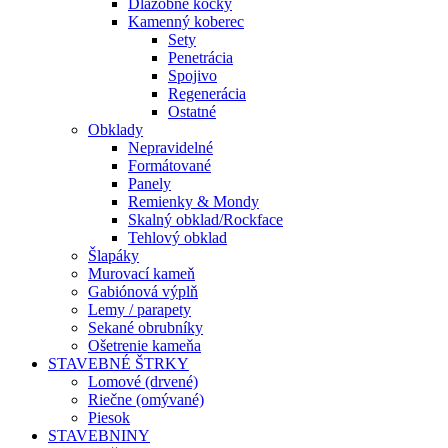
Dlažobné kocky
Kamenný koberec
Sety
Penetrácia
Spojivo
Regenerácia
Ostatné
Obklady
Nepravidelné
Formátované
Panely
Remienky & Mondy
Skalný obklad/Rockface
Tehlový obklad
Šlapáky
Murovací kameň
Gabiónová výplň
Lemy / parapety
Sekané obrubníky
Ošetrenie kameňa
STAVEBNÉ ŠTRKY
Lomové (drvené)
Riečne (omývané)
Piesok
STAVEBNINY