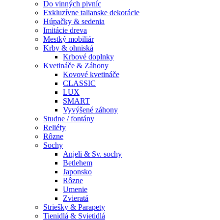
Do vinných pivníc
Exkluzívne talianske dekorácie
Húpačky & sedenia
Imitácie dreva
Mestký mobiliár
Krby & ohniská
Krbové doplnky
Kvetináče & Záhony
Kovové kvetináče
CLASSIC
LUX
SMART
Vyvýšené záhony
Studne / fontány
Reliéfy
Rôzne
Sochy
Anjeli & Sv. sochy
Betlehem
Japonsko
Rôzne
Umenie
Zvieratá
Striešky & Parapety
Tienidlá & Svietidlá