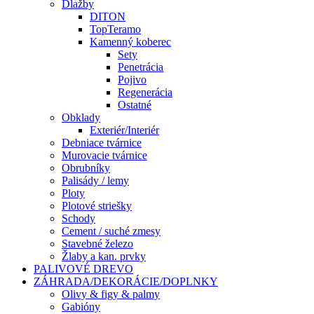
Dlažby
DITON
TopTeramo
Kamenný koberec
Sety
Penetrácia
Pojivo
Regenerácia
Ostatné
Obklady
Exteriér/Interiér
Debniace tvárnice
Murovacie tvárnice
Obrubníky
Palisády / lemy
Ploty
Plotové striešky
Schody
Cement / suché zmesy
Stavebné železo
Žlaby a kan. prvky
PALIVOVÉ DREVO
ZÁHRADA/DEKORÁCIE/DOPLNKY
Olivy & figy & palmy
Gabióny