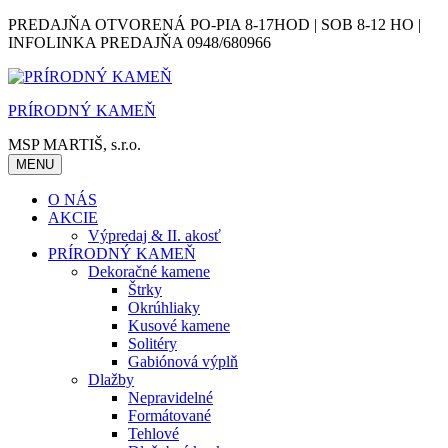
Skip
PREDAJŇA OTVORENÁ PO-PIA 8-17HOD | SOB 8-12 HO |
to
INFOLINKA PREDAJŇA 0948/680966
content
PRÍRODNÝ KAMEŇ
MSP MARTIŠ, s.r.o.
MENU
O NÁS
AKCIE
Výpredaj & II. akosť
PRÍRODNÝ KAMEŇ
Dekoračné kamene
Štrky
Okrúhliaky
Kusové kamene
Solitéry
Gabiónová výplň
Dlažby
Nepravidelné
Formátované
Tehlové