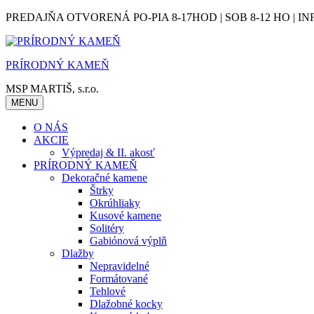
Skip
PREDAJŇA OTVORENÁ PO-PIA 8-17HOD | SOB 8-12 HO | IN
to
content
PRÍRODNÝ KAMEŇ
MSP MARTIŠ, s.r.o.
MENU
O NÁS
AKCIE
Výpredaj & II. akosť
PRÍRODNÝ KAMEŇ
Dekoračné kamene
Štrky
Okrúhliaky
Kusové kamene
Solitéry
Gabiónová výplň
Dlažby
Nepravidelné
Formátované
Tehlové
Dlažobné kocky