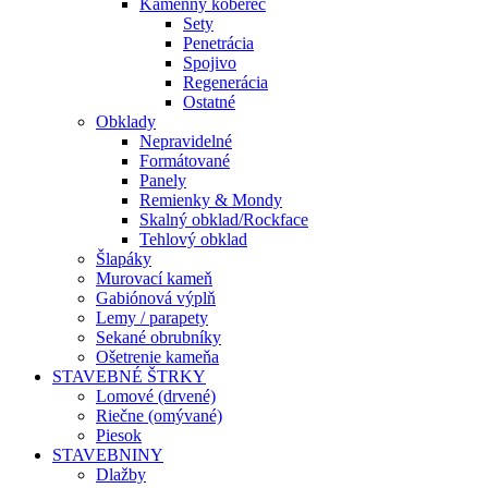
Kamenný koberec
Sety
Penetrácia
Spojivo
Regenerácia
Ostatné
Obklady
Nepravidelné
Formátované
Panely
Remienky & Mondy
Skalný obklad/Rockface
Tehlový obklad
Šlapáky
Murovací kameň
Gabiónová výplň
Lemy / parapety
Sekané obrubníky
Ošetrenie kameňa
STAVEBNÉ ŠTRKY
Lomové (drvené)
Riečne (omývané)
Piesok
STAVEBNINY
Dlažby