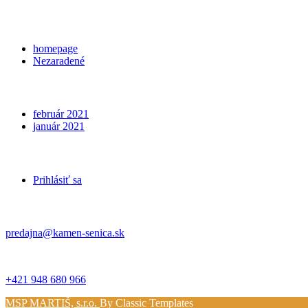
Categories
homepage
Nezaradené
Archives
február 2021
január 2021
Meta
Prihlásiť sa
Kontakt
predajna@kamen-senica.sk
_ _
+421 948 680 966
MSP MARTIŠ, s.r.o.
By Classic Templates