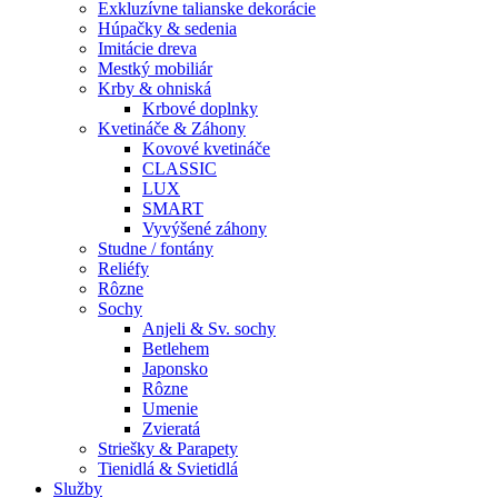
Exkluzívne talianske dekorácie
Húpačky & sedenia
Imitácie dreva
Mestký mobiliár
Krby & ohniská
Krbové doplnky
Kvetináče & Záhony
Kovové kvetináče
CLASSIC
LUX
SMART
Vyvýšené záhony
Studne / fontány
Reliéfy
Rôzne
Sochy
Anjeli & Sv. sochy
Betlehem
Japonsko
Rôzne
Umenie
Zvieratá
Striešky & Parapety
Tienidlá & Svietidlá
Služby