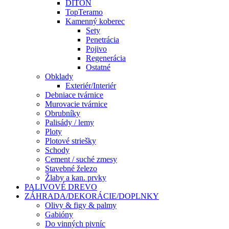
DITON
TopTeramo
Kamenný koberec
Sety
Penetrácia
Pojivo
Regenerácia
Ostatné
Obklady
Exteriér/Interiér
Debniace tvárnice
Murovacie tvárnice
Obrubníky
Palisády / lemy
Ploty
Plotové striešky
Schody
Cement / suché zmesy
Stavebné železo
Žlaby a kan. prvky
PALIVOVÉ DREVO
ZÁHRADA/DEKORÁCIE/DOPLNKY
Olivy & figy & palmy
Gabióny
Do vinných pivníc