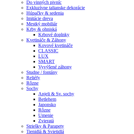
Do vinných pivníc
Exkluzívne talianske dekorácie
Húpačky & sedenia
Imitácie dreva
Mestký mobiliár
Krby & ohniská
Krbové doplnky
Kvetináče & Záhony
Kovové kvetináče
CLASSIC
LUX
SMART
Vyvýšené záhony
Studne / fontány
Reliéfy
Rôzne
Sochy
Anjeli & Sv. sochy
Betlehem
Japonsko
Rôzne
Umenie
Zvieratá
Striešky & Parapety
Tienidlá & Svietidlá