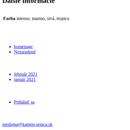
Ďalšie informácie
Farba
intenso, marmo, sivá, tropico
Categories
homepage
Nezaradené
Archives
február 2021
január 2021
Meta
Prihlásiť sa
Kontakt
predajna@kamen-senica.sk