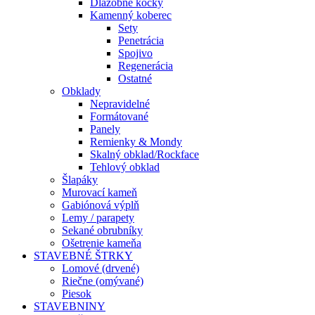
Dlažobné kocky
Kamenný koberec
Sety
Penetrácia
Spojivo
Regenerácia
Ostatné
Obklady
Nepravidelné
Formátované
Panely
Remienky & Mondy
Skalný obklad/Rockface
Tehlový obklad
Šlapáky
Murovací kameň
Gabiónová výplň
Lemy / parapety
Sekané obrubníky
Ošetrenie kameňa
STAVEBNÉ ŠTRKY
Lomové (drvené)
Riečne (omývané)
Piesok
STAVEBNINY