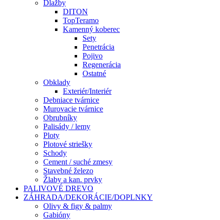
Dlažby
DITON
TopTeramo
Kamenný koberec
Sety
Penetrácia
Pojivo
Regenerácia
Ostatné
Obklady
Exteriér/Interiér
Debniace tvárnice
Murovacie tvárnice
Obrubníky
Palisády / lemy
Ploty
Plotové striešky
Schody
Cement / suché zmesy
Stavebné železo
Žlaby a kan. prvky
PALIVOVÉ DREVO
ZÁHRADA/DEKORÁCIE/DOPLNKY
Olivy & figy & palmy
Gabióny