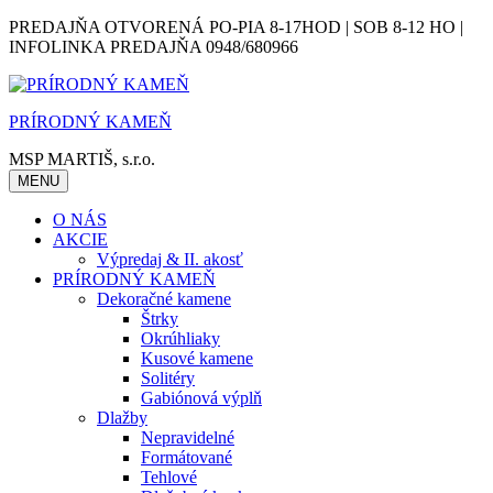
Skip
PREDAJŇA OTVORENÁ PO-PIA 8-17HOD | SOB 8-12 HO |
to
INFOLINKA PREDAJŇA 0948/680966
content
PRÍRODNÝ KAMEŇ
MSP MARTIŠ, s.r.o.
MENU
O NÁS
AKCIE
Výpredaj & II. akosť
PRÍRODNÝ KAMEŇ
Dekoračné kamene
Štrky
Okrúhliaky
Kusové kamene
Solitéry
Gabiónová výplň
Dlažby
Nepravidelné
Formátované
Tehlové