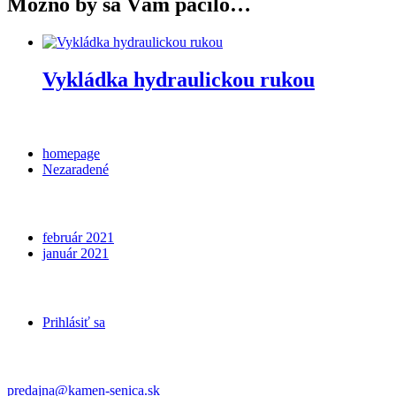
Možno by sa Vám páčilo…
Vykládka hydraulickou rukou
Categories
homepage
Nezaradené
Archives
február 2021
január 2021
Meta
Prihlásiť sa
Kontakt
predajna@kamen-senica.sk