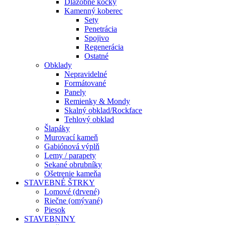
Dlažobné kocky
Kamenný koberec
Sety
Penetrácia
Spojivo
Regenerácia
Ostatné
Obklady
Nepravidelné
Formátované
Panely
Remienky & Mondy
Skalný obklad/Rockface
Tehlový obklad
Šlapáky
Murovací kameň
Gabiónová výplň
Lemy / parapety
Sekané obrubníky
Ošetrenie kameňa
STAVEBNÉ ŠTRKY
Lomové (drvené)
Riečne (omývané)
Piesok
STAVEBNINY