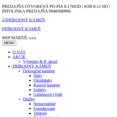
Skip
PREDAJŇA OTVORENÁ PO-PIA 8-17HOD | SOB 8-12 HO |
to
INFOLINKA PREDAJŇA 0948/680966
content
PRÍRODNÝ KAMEŇ
MSP MARTIŠ, s.r.o.
MENU
O NÁS
AKCIE
Výpredaj & II. akosť
PRÍRODNÝ KAMEŇ
Dekoračné kamene
Štrky
Okrúhliaky
Kusové kamene
Solitéry
Gabiónová výplň
Dlažby
Nepravidelné
Formátované
Tehlové