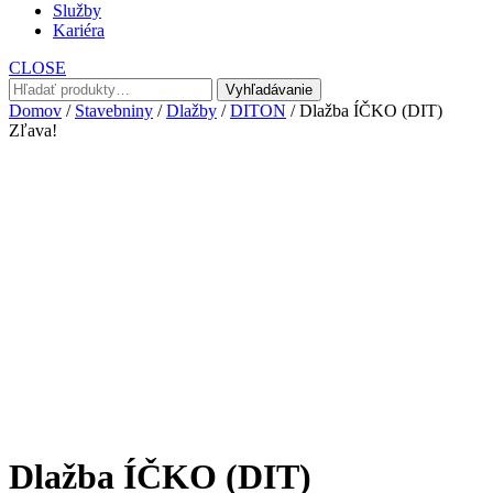
Služby
Kariéra
CLOSE
Hľadať:
Vyhľadávanie
Domov
/
Stavebniny
/
Dlažby
/
DITON
/ Dlažba ÍČKO (DIT)
Zľava!
Dlažba ÍČKO (DIT)