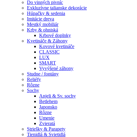
Do vinných pivníc
Exkluzívne talianske dekorácie
Húpačky & sedenia
Imitácie dreva
Mestký mobiliár
Krby & ohniská
Krbové doplnky
Kvetináče & Záhony
Kovové kvetináče
CLASSIC
LUX
SMART
Vyvýšené záhony
Studne / fontány
Reliéfy
Rôzne
Sochy
Anjeli & Sv. sochy
Betlehem
Japonsko
Rôzne
Umenie
Zvieratá
Striešky & Parapety
Tienidlá & Svietidlá