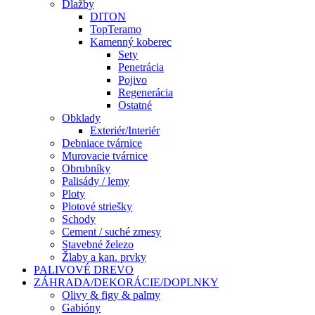
Dlažby
DITON
TopTeramo
Kamenný koberec
Sety
Penetrácia
Pojivo
Regenerácia
Ostatné
Obklady
Exteriér/Interiér
Debniace tvárnice
Murovacie tvárnice
Obrubníky
Palisády / lemy
Ploty
Plotové striešky
Schody
Cement / suché zmesy
Stavebné železo
Žlaby a kan. prvky
PALIVOVÉ DREVO
ZÁHRADA/DEKORÁCIE/DOPLNKY
Olivy & figy & palmy
Gabióny