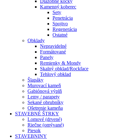
Dlažobné kocky
Kamenný koberec
Sety
Penetrácia
Spojivo
Regenerácia
Ostatné
Obklady
Nepravidelné
Formátované
Panely
Remienky & Mondy
Skalný obklad/Rockface
Tehlový obklad
Šlapáky
Murovací kameň
Gabiónová výplň
Lemy / parapety
Sekané obrubníky
Ošetrenie kameňa
STAVEBNÉ ŠTRKY
Lomové (drvené)
Riečne (omývané)
Piesok
STAVEBNINY