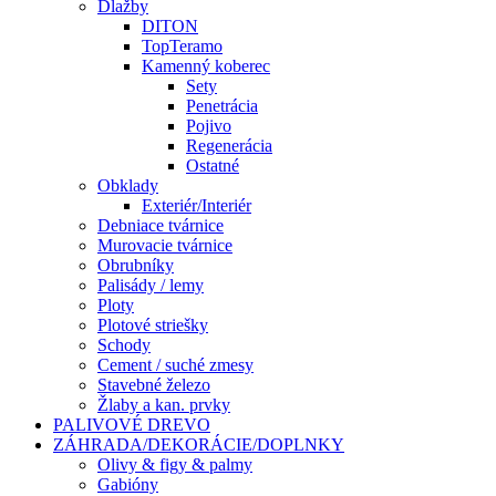
Dlažby
DITON
TopTeramo
Kamenný koberec
Sety
Penetrácia
Pojivo
Regenerácia
Ostatné
Obklady
Exteriér/Interiér
Debniace tvárnice
Murovacie tvárnice
Obrubníky
Palisády / lemy
Ploty
Plotové striešky
Schody
Cement / suché zmesy
Stavebné železo
Žlaby a kan. prvky
PALIVOVÉ DREVO
ZÁHRADA/DEKORÁCIE/DOPLNKY
Olivy & figy & palmy
Gabióny