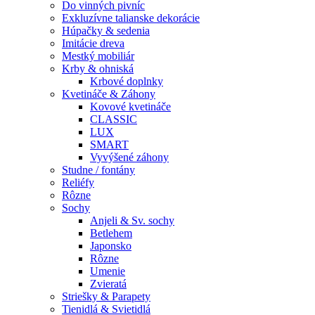
Do vinných pivníc
Exkluzívne talianske dekorácie
Húpačky & sedenia
Imitácie dreva
Mestký mobiliár
Krby & ohniská
Krbové doplnky
Kvetináče & Záhony
Kovové kvetináče
CLASSIC
LUX
SMART
Vyvýšené záhony
Studne / fontány
Reliéfy
Rôzne
Sochy
Anjeli & Sv. sochy
Betlehem
Japonsko
Rôzne
Umenie
Zvieratá
Striešky & Parapety
Tienidlá & Svietidlá