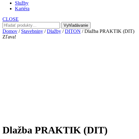
Služby
Kariéra
CLOSE
Hľadať:
Vyhľadávanie
Domov
/
Stavebniny
/
Dlažby
/
DITON
/ Dlažba PRAKTIK (DIT)
Zľava!
Dlažba PRAKTIK (DIT)