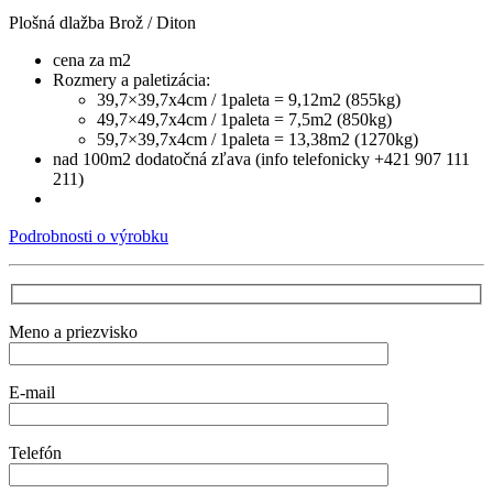
Plošná dlažba Brož / Diton
cena za m2
Rozmery a paletizácia:
39,7×39,7x4cm / 1paleta = 9,12m2 (855kg)
49,7×49,7x4cm / 1paleta = 7,5m2 (850kg)
59,7×39,7x4cm / 1paleta = 13,38m2 (1270kg)
nad 100m2 dodatočná zľava (info telefonicky +421 907 111
211)
Podrobnosti o výrobku
Meno a priezvisko
E-mail
Telefón