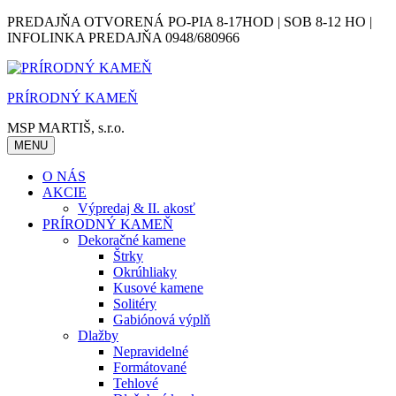
Skip
PREDAJŇA OTVORENÁ PO-PIA 8-17HOD | SOB 8-12 HO |
to
INFOLINKA PREDAJŇA 0948/680966
content
PRÍRODNÝ KAMEŇ
MSP MARTIŠ, s.r.o.
MENU
O NÁS
AKCIE
Výpredaj & II. akosť
PRÍRODNÝ KAMEŇ
Dekoračné kamene
Štrky
Okrúhliaky
Kusové kamene
Solitéry
Gabiónová výplň
Dlažby
Nepravidelné
Formátované
Tehlové