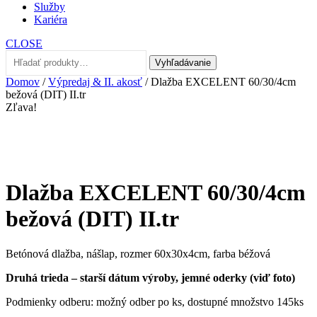
Služby
Kariéra
CLOSE
Hľadať:
Vyhľadávanie
Domov
/
Výpredaj & II. akosť
/ Dlažba EXCELENT 60/30/4cm
bežová (DIT) II.tr
Zľava!
Dlažba EXCELENT 60/30/4cm
bežová (DIT) II.tr
Betónová dlažba, nášlap, rozmer 60x30x4cm, farba béžová
Druhá trieda – starší dátum výroby, jemné oderky (viď foto)
Podmienky odberu: možný odber po ks, dostupné množstvo 145ks