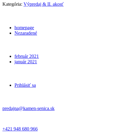
Kategória:
Výpredaj & II. akosť
Categories
homepage
Nezaradené
Archives
február 2021
január 2021
Meta
Prihlásiť sa
Kontakt
predajna@kamen-senica.sk
_ _
+421 948 680 966