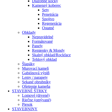
Dlažobné kocky
Kamenný koberec
Sety
Penetrácia
Spojivo
Regenerácia
Ostatné
Obklady
Nepravidelné
Formátované
Panely
Remienky & Mondy
Skalný obklad/Rockface
Tehlový obklad
Šlapáky
Murovací kameň
Gabiónová výplň
Lemy / parapety
Sekané obrubníky
Ošetrenie kameňa
STAVEBNÉ ŠTRKY
Lomové (drvené)
Riečne (omývané)
Piesok
STAVEBNINY