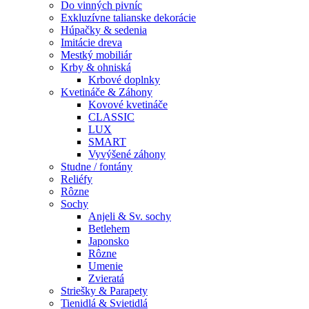
Do vinných pivníc
Exkluzívne talianske dekorácie
Húpačky & sedenia
Imitácie dreva
Mestký mobiliár
Krby & ohniská
Krbové doplnky
Kvetináče & Záhony
Kovové kvetináče
CLASSIC
LUX
SMART
Vyvýšené záhony
Studne / fontány
Reliéfy
Rôzne
Sochy
Anjeli & Sv. sochy
Betlehem
Japonsko
Rôzne
Umenie
Zvieratá
Striešky & Parapety
Tienidlá & Svietidlá