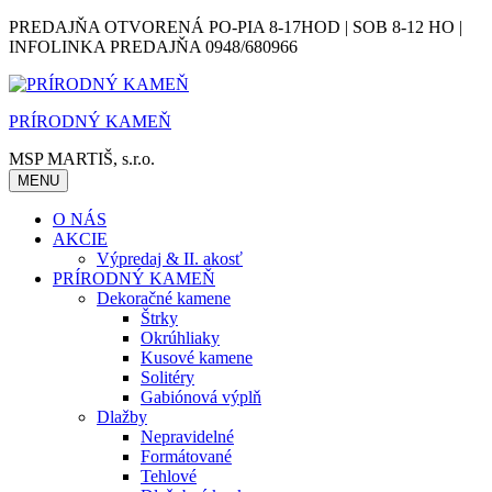
Skip
PREDAJŇA OTVORENÁ PO-PIA 8-17HOD | SOB 8-12 HO |
to
INFOLINKA PREDAJŇA 0948/680966
content
PRÍRODNÝ KAMEŇ
MSP MARTIŠ, s.r.o.
MENU
O NÁS
AKCIE
Výpredaj & II. akosť
PRÍRODNÝ KAMEŇ
Dekoračné kamene
Štrky
Okrúhliaky
Kusové kamene
Solitéry
Gabiónová výplň
Dlažby
Nepravidelné
Formátované
Tehlové