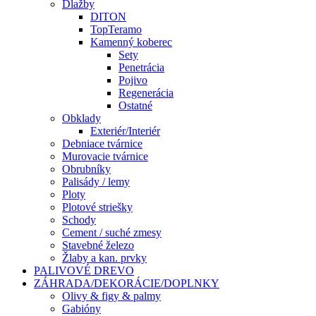
Dlažby
DITON
TopTeramo
Kamenný koberec
Sety
Penetrácia
Pojivo
Regenerácia
Ostatné
Obklady
Exteriér/Interiér
Debniace tvárnice
Murovacie tvárnice
Obrubníky
Palisády / lemy
Ploty
Plotové striešky
Schody
Cement / suché zmesy
Stavebné železo
Žlaby a kan. prvky
PALIVOVÉ DREVO
ZÁHRADA/DEKORÁCIE/DOPLNKY
Olivy & figy & palmy
Gabióny