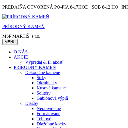
Skip
PREDAJŇA OTVORENÁ PO-PIA 8-17HOD | SOB 8-12 HO | IN
to
content
PRÍRODNÝ KAMEŇ
MSP MARTIŠ, s.r.o.
MENU
O NÁS
AKCIE
Výpredaj & II. akosť
PRÍRODNÝ KAMEŇ
Dekoračné kamene
Štrky
Okrúhliaky
Kusové kamene
Solitéry
Gabiónová výplň
Dlažby
Nepravidelné
Formátované
Tehlové
Dlažobné kocky