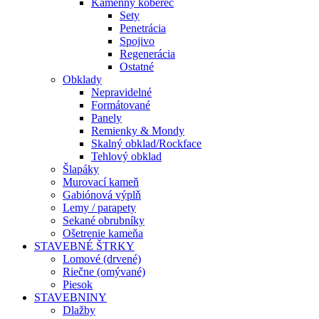
Kamenný koberec
Sety
Penetrácia
Spojivo
Regenerácia
Ostatné
Obklady
Nepravidelné
Formátované
Panely
Remienky & Mondy
Skalný obklad/Rockface
Tehlový obklad
Šlapáky
Murovací kameň
Gabiónová výplň
Lemy / parapety
Sekané obrubníky
Ošetrenie kameňa
STAVEBNÉ ŠTRKY
Lomové (drvené)
Riečne (omývané)
Piesok
STAVEBNINY
Dlažby