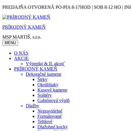
Skip
PREDAJŇA OTVORENÁ PO-PIA 8-17HOD | SOB 8-12 HO | IN
to
content
PRÍRODNÝ KAMEŇ
MSP MARTIŠ, s.r.o.
MENU
O NÁS
AKCIE
Výpredaj & II. akosť
PRÍRODNÝ KAMEŇ
Dekoračné kamene
Štrky
Okrúhliaky
Kusové kamene
Solitéry
Gabiónová výplň
Dlažby
Nepravidelné
Formátované
Tehlové
Dlažobné kocky