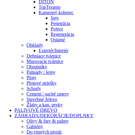
DITON
TopTeramo
Kamenný koberec
Sety
Penetrácia
Pojivo
Regenerácia
Ostatné
Obklady
Exteriér/Interiér
Debniace tvárnice
Murovacie tvárnice
Obrubníky
Palisády / lemy
Ploty
Plotové striešky
Schody
Cement / suché zmesy
Stavebné železo
Žlaby a kan. prvky
PALIVOVÉ DREVO
ZÁHRADA/DEKORÁCIE/DOPLNKY
Olivy & figy & palmy
Gabióny
Do vinných pivníc