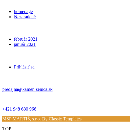
Categories
homepage
Nezaradené
Archives
február 2021
január 2021
Meta
Prihlásiť sa
Kontakt
predajna@kamen-senica.sk
_ _
+421 948 680 966
MSP MARTIŠ, s.r.o.
By Classic Templates
TOP