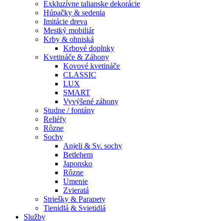
Exkluzívne talianske dekorácie
Húpačky & sedenia
Imitácie dreva
Mestký mobiliár
Krby & ohniská
Krbové doplnky
Kvetináče & Záhony
Kovové kvetináče
CLASSIC
LUX
SMART
Vyvýšené záhony
Studne / fontány
Reliéfy
Rôzne
Sochy
Anjeli & Sv. sochy
Betlehem
Japonsko
Rôzne
Umenie
Zvieratá
Striešky & Parapety
Tienidlá & Svietidlá
Služby