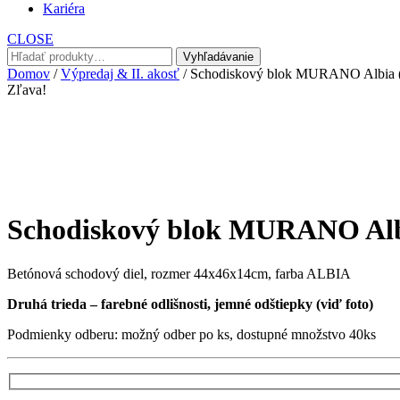
Kariéra
CLOSE
Hľadať:
Vyhľadávanie
Domov
/
Výpredaj & II. akosť
/ Schodiskový blok MURANO Albia (D
Zľava!
Schodiskový blok MURANO Albi
Betónová schodový diel, rozmer 44x46x14cm, farba ALBIA
Druhá trieda – farebné odlišnosti, jemné odštiepky (viď foto)
Podmienky odberu: možný odber po ks, dostupné množstvo 40ks