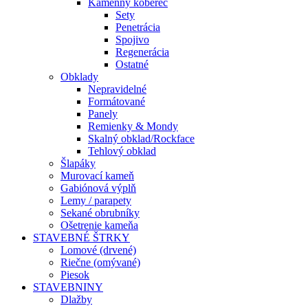
Kamenný koberec
Sety
Penetrácia
Spojivo
Regenerácia
Ostatné
Obklady
Nepravidelné
Formátované
Panely
Remienky & Mondy
Skalný obklad/Rockface
Tehlový obklad
Šlapáky
Murovací kameň
Gabiónová výplň
Lemy / parapety
Sekané obrubníky
Ošetrenie kameňa
STAVEBNÉ ŠTRKY
Lomové (drvené)
Riečne (omývané)
Piesok
STAVEBNINY
Dlažby