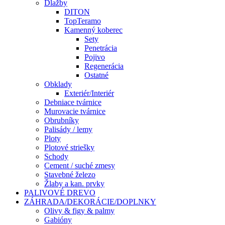
Dlažby
DITON
TopTeramo
Kamenný koberec
Sety
Penetrácia
Pojivo
Regenerácia
Ostatné
Obklady
Exteriér/Interiér
Debniace tvárnice
Murovacie tvárnice
Obrubníky
Palisády / lemy
Ploty
Plotové striešky
Schody
Cement / suché zmesy
Stavebné železo
Žlaby a kan. prvky
PALIVOVÉ DREVO
ZÁHRADA/DEKORÁCIE/DOPLNKY
Olivy & figy & palmy
Gabióny