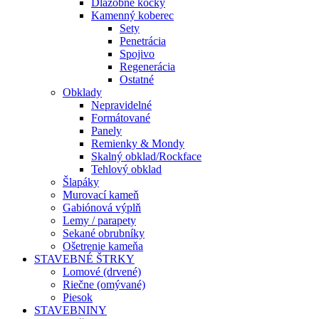
Dlažobné kocky
Kamenný koberec
Sety
Penetrácia
Spojivo
Regenerácia
Ostatné
Obklady
Nepravidelné
Formátované
Panely
Remienky & Mondy
Skalný obklad/Rockface
Tehlový obklad
Šlapáky
Murovací kameň
Gabiónová výplň
Lemy / parapety
Sekané obrubníky
Ošetrenie kameňa
STAVEBNÉ ŠTRKY
Lomové (drvené)
Riečne (omývané)
Piesok
STAVEBNINY