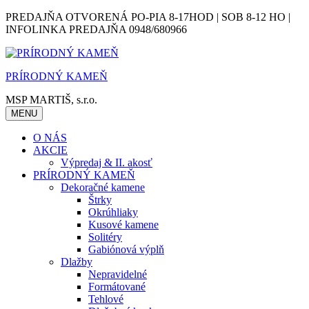
Skip
PREDAJŇA OTVORENÁ PO-PIA 8-17HOD | SOB 8-12 HO |
to
INFOLINKA PREDAJŇA 0948/680966
content
PRÍRODNÝ KAMEŇ
MSP MARTIŠ, s.r.o.
MENU
O NÁS
AKCIE
Výpredaj & II. akosť
PRÍRODNÝ KAMEŇ
Dekoračné kamene
Štrky
Okrúhliaky
Kusové kamene
Solitéry
Gabiónová výplň
Dlažby
Nepravidelné
Formátované
Tehlové