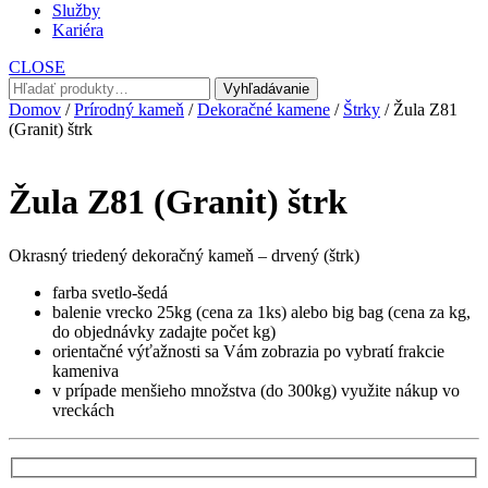
Služby
Kariéra
CLOSE
Hľadať:
Vyhľadávanie
Domov
/
Prírodný kameň
/
Dekoračné kamene
/
Štrky
/ Žula Z81
(Granit) štrk
Žula Z81 (Granit) štrk
Okrasný triedený dekoračný kameň – drvený (štrk)
farba svetlo-šedá
balenie vrecko 25kg (cena za 1ks) alebo big bag (cena za kg,
do objednávky zadajte počet kg)
orientačné výťažnosti sa Vám zobrazia po vybratí frakcie
kameniva
v prípade menšieho množstva (do 300kg) využite nákup vo
vreckách