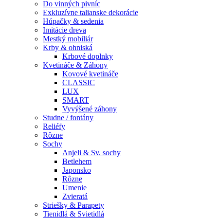
Do vinných pivníc
Exkluzívne talianske dekorácie
Húpačky & sedenia
Imitácie dreva
Mestký mobiliár
Krby & ohniská
Krbové doplnky
Kvetináče & Záhony
Kovové kvetináče
CLASSIC
LUX
SMART
Vyvýšené záhony
Studne / fontány
Reliéfy
Rôzne
Sochy
Anjeli & Sv. sochy
Betlehem
Japonsko
Rôzne
Umenie
Zvieratá
Striešky & Parapety
Tienidlá & Svietidlá