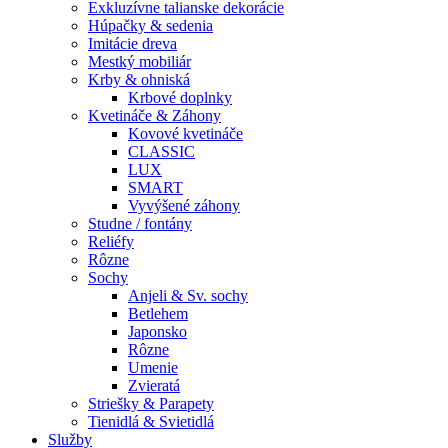
Exkluzívne talianske dekorácie
Húpačky & sedenia
Imitácie dreva
Mestký mobiliár
Krby & ohniská
Krbové doplnky
Kvetináče & Záhony
Kovové kvetináče
CLASSIC
LUX
SMART
Vyvýšené záhony
Studne / fontány
Reliéfy
Rôzne
Sochy
Anjeli & Sv. sochy
Betlehem
Japonsko
Rôzne
Umenie
Zvieratá
Striešky & Parapety
Tienidlá & Svietidlá
Služby