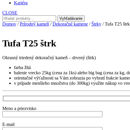
Kariéra
CLOSE
Hľadať:
Vyhľadávanie
Domov
/
Prírodný kameň
/
Dekoračné kamene
/
Štrky
/ Tufa T25 štrk
Tufa T25 štrk
Okrasný triedený dekoračný kameň – drvený (štrk)
farba žltá
balenie vrecko 25kg (cena za 1ks) alebo big bag (cena za kg, d
orientačné výťažnosti sa Vám zobrazia po vybratí frakcie kame
v prípade menšieho množstva (do 300kg) využite nákup vo vr
Meno a priezvisko
E-mail