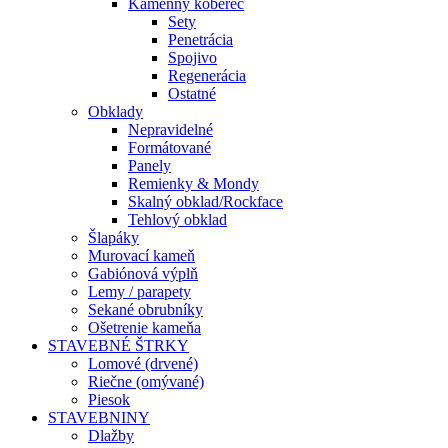
Kamenný koberec
Sety
Penetrácia
Spojivo
Regenerácia
Ostatné
Obklady
Nepravidelné
Formátované
Panely
Remienky & Mondy
Skalný obklad/Rockface
Tehlový obklad
Šlapáky
Murovací kameň
Gabiónová výplň
Lemy / parapety
Sekané obrubníky
Ošetrenie kameňa
STAVEBNÉ ŠTRKY
Lomové (drvené)
Riečne (omývané)
Piesok
STAVEBNINY
Dlažby