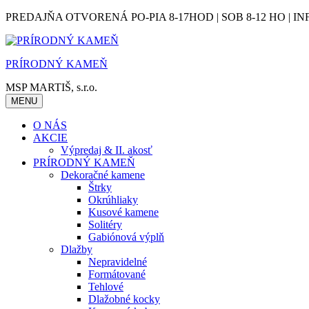
Skip
PREDAJŇA OTVORENÁ PO-PIA 8-17HOD | SOB 8-12 HO | IN
to
content
PRÍRODNÝ KAMEŇ
MSP MARTIŠ, s.r.o.
MENU
O NÁS
AKCIE
Výpredaj & II. akosť
PRÍRODNÝ KAMEŇ
Dekoračné kamene
Štrky
Okrúhliaky
Kusové kamene
Solitéry
Gabiónová výplň
Dlažby
Nepravidelné
Formátované
Tehlové
Dlažobné kocky