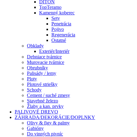
DITON
TopTeramo
Kamenný koberec
Sety
Penetrácia
Pojivo
Regenerácia
Ostatné
Obklady
Exteriér/Interiér
Debniace tvárnice
Murovacie tvárnice
Obrubníky
Palisády / lemy
Ploty
Plotové striešky
Schody
Cement / suché zmesy
Stavebné železo
Žlaby a kan. prvky
PALIVOVÉ DREVO
ZÁHRADA/DEKORÁCIE/DOPLNKY
Olivy & figy & palmy
Gabióny
Do vinných pivníc