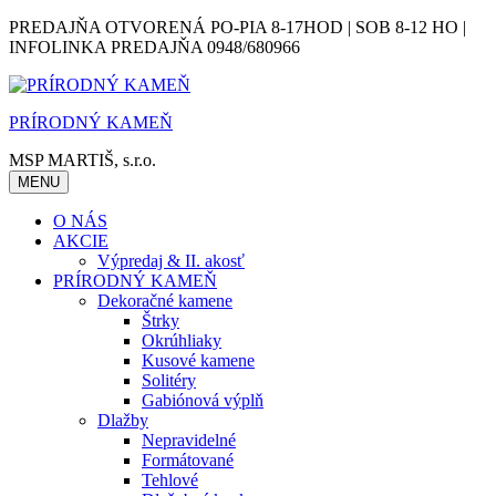
Skip
PREDAJŇA OTVORENÁ PO-PIA 8-17HOD | SOB 8-12 HO |
to
INFOLINKA PREDAJŇA 0948/680966
content
PRÍRODNÝ KAMEŇ
MSP MARTIŠ, s.r.o.
MENU
O NÁS
AKCIE
Výpredaj & II. akosť
PRÍRODNÝ KAMEŇ
Dekoračné kamene
Štrky
Okrúhliaky
Kusové kamene
Solitéry
Gabiónová výplň
Dlažby
Nepravidelné
Formátované
Tehlové