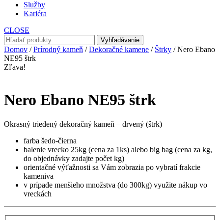
Služby
Kariéra
CLOSE
Hľadať:
Vyhľadávanie
Domov
/
Prírodný kameň
/
Dekoračné kamene
/
Štrky
/ Nero Ebano
NE95 štrk
Zľava!
Nero Ebano NE95 štrk
Okrasný triedený dekoračný kameň – drvený (štrk)
farba šedo-čierna
balenie vrecko 25kg (cena za 1ks) alebo big bag (cena za kg,
do objednávky zadajte počet kg)
orientačné výťažnosti sa Vám zobrazia po vybratí frakcie
kameniva
v prípade menšieho množstva (do 300kg) využite nákup vo
vreckách