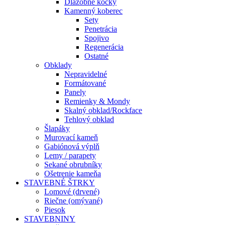
Dlažobné kocky
Kamenný koberec
Sety
Penetrácia
Spojivo
Regenerácia
Ostatné
Obklady
Nepravidelné
Formátované
Panely
Remienky & Mondy
Skalný obklad/Rockface
Tehlový obklad
Šlapáky
Murovací kameň
Gabiónová výplň
Lemy / parapety
Sekané obrubníky
Ošetrenie kameňa
STAVEBNÉ ŠTRKY
Lomové (drvené)
Riečne (omývané)
Piesok
STAVEBNINY