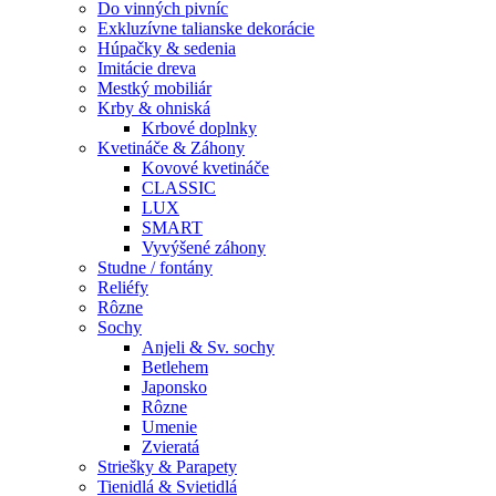
Do vinných pivníc
Exkluzívne talianske dekorácie
Húpačky & sedenia
Imitácie dreva
Mestký mobiliár
Krby & ohniská
Krbové doplnky
Kvetináče & Záhony
Kovové kvetináče
CLASSIC
LUX
SMART
Vyvýšené záhony
Studne / fontány
Reliéfy
Rôzne
Sochy
Anjeli & Sv. sochy
Betlehem
Japonsko
Rôzne
Umenie
Zvieratá
Striešky & Parapety
Tienidlá & Svietidlá