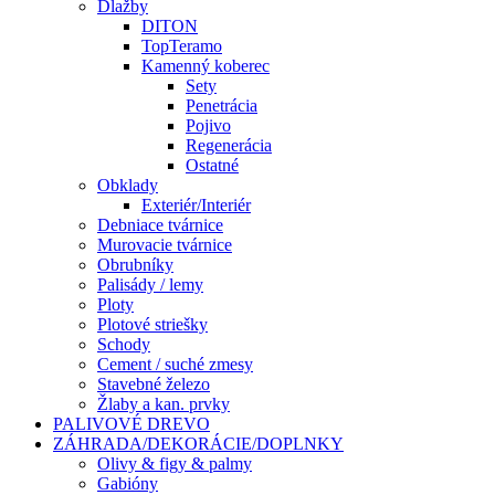
Dlažby
DITON
TopTeramo
Kamenný koberec
Sety
Penetrácia
Pojivo
Regenerácia
Ostatné
Obklady
Exteriér/Interiér
Debniace tvárnice
Murovacie tvárnice
Obrubníky
Palisády / lemy
Ploty
Plotové striešky
Schody
Cement / suché zmesy
Stavebné železo
Žlaby a kan. prvky
PALIVOVÉ DREVO
ZÁHRADA/DEKORÁCIE/DOPLNKY
Olivy & figy & palmy
Gabióny