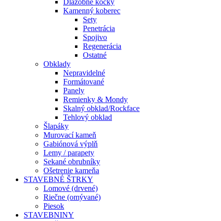
Dlažobné kocky
Kamenný koberec
Sety
Penetrácia
Spojivo
Regenerácia
Ostatné
Obklady
Nepravidelné
Formátované
Panely
Remienky & Mondy
Skalný obklad/Rockface
Tehlový obklad
Šlapáky
Murovací kameň
Gabiónová výplň
Lemy / parapety
Sekané obrubníky
Ošetrenie kameňa
STAVEBNÉ ŠTRKY
Lomové (drvené)
Riečne (omývané)
Piesok
STAVEBNINY