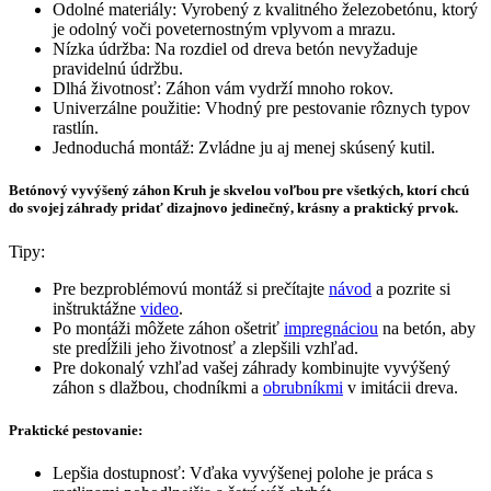
Odolné materiály: Vyrobený z kvalitného železobetónu, ktorý
je odolný voči poveternostným vplyvom a mrazu.
Nízka údržba: Na rozdiel od dreva betón nevyžaduje
pravidelnú údržbu.
Dlhá životnosť: Záhon vám vydrží mnoho rokov.
Univerzálne použitie: Vhodný pre pestovanie rôznych typov
rastlín.
Jednoduchá montáž: Zvládne ju aj menej skúsený kutil.
Betónový vyvýšený záhon Kruh je skvelou voľbou pre všetkých, ktorí chcú
do svojej záhrady pridať dizajnovo jedinečný, krásny a praktický prvok.
Tipy:
Pre bezproblémovú montáž si prečítajte
návod
a pozrite si
inštruktážne
video
.
Po montáži môžete záhon ošetriť
impregnáciou
na betón, aby
ste predĺžili jeho životnosť a zlepšili vzhľad.
Pre dokonalý vzhľad vašej záhrady kombinujte vyvýšený
záhon s dlažbou, chodníkmi a
obrubníkmi
v imitácii dreva.
Praktické pestovanie:
Lepšia dostupnosť: Vďaka vyvýšenej polohe je práca s