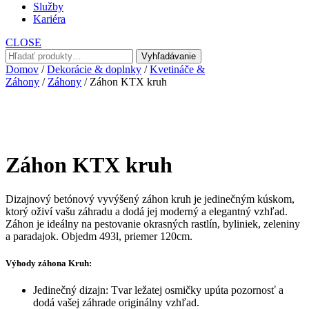
Služby
Kariéra
CLOSE
Hľadať:
Vyhľadávanie
Domov
/
Dekorácie & doplnky
/
Kvetináče &
Záhony
/
Záhony
/ Záhon KTX kruh
Záhon KTX kruh
Dizajnový betónový vyvýšený záhon kruh je jedinečným kúskom,
ktorý oživí vašu záhradu a dodá jej moderný a elegantný vzhľad.
Záhon je ideálny na pestovanie okrasných rastlín, byliniek, zeleniny
a paradajok. Objedm 493l, priemer 120cm.
Výhody záhona Kruh:
Jedinečný dizajn: Tvar ležatej osmičky upúta pozornosť a
dodá vašej záhrade originálny vzhľad.