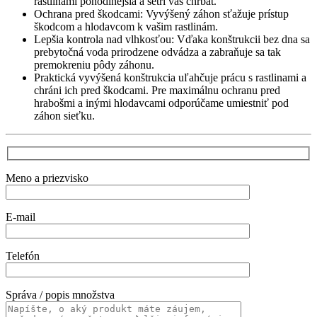
rastlinami pohodlnejšia a šetrí váš chrbát.
Ochrana pred škodcami: Vyvýšený záhon sťažuje prístup
škodcom a hlodavcom k vašim rastlinám.
Lepšia kontrola nad vlhkosťou: Vďaka konštrukcii bez dna sa
prebytočná voda prirodzene odvádza a zabraňuje sa tak
premokreniu pôdy záhonu.
Praktická vyvýšená konštrukcia uľahčuje prácu s rastlinami a
chráni ich pred škodcami. Pre maximálnu ochranu pred
hrabošmi a inými hlodavcami odporúčame umiestniť pod
záhon sieťku.
Meno a priezvisko
E-mail
Telefón
Správa / popis množstva