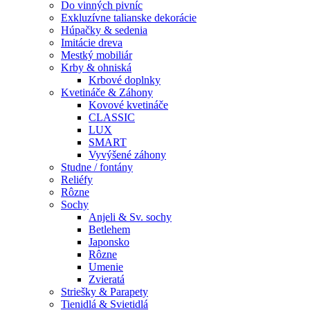
Do vinných pivníc
Exkluzívne talianske dekorácie
Húpačky & sedenia
Imitácie dreva
Mestký mobiliár
Krby & ohniská
Krbové doplnky
Kvetináče & Záhony
Kovové kvetináče
CLASSIC
LUX
SMART
Vyvýšené záhony
Studne / fontány
Reliéfy
Rôzne
Sochy
Anjeli & Sv. sochy
Betlehem
Japonsko
Rôzne
Umenie
Zvieratá
Striešky & Parapety
Tienidlá & Svietidlá