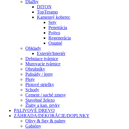
Dlažby
DITON
TopTeramo
Kamenný koberec
Sety
Penetrácia
Pojivo
Regenerácia
Ostatné
Obklady
Exteriér/Interiér
Debniace tvárnice
Murovacie tvárnice
Obrubníky
Palisády / lemy
Ploty
Plotové striešky
Schody
Cement / suché zmesy
Stavebné železo
Žlaby a kan. prvky
PALIVOVÉ DREVO
ZÁHRADA/DEKORÁCIE/DOPLNKY
Olivy & figy & palmy
Gabióny