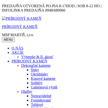
Skip
PREDAJŇA OTVORENÁ PO-PIA 8-17HOD | SOB 8-12 HO |
to
INFOLINKA PREDAJŇA 0948/680966
content
PRÍRODNÝ KAMEŇ
MSP MARTIŠ, s.r.o.
MENU
O NÁS
AKCIE
Výpredaj & II. akosť
PRÍRODNÝ KAMEŇ
Dekoračné kamene
Štrky
Okrúhliaky
Kusové kamene
Solitéry
Gabiónová výplň
Dlažby
Nepravidelné
Formátované
Tehlové