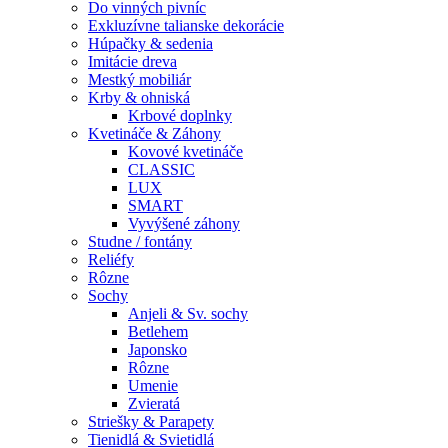
Do vinných pivníc
Exkluzívne talianske dekorácie
Húpačky & sedenia
Imitácie dreva
Mestký mobiliár
Krby & ohniská
Krbové doplnky
Kvetináče & Záhony
Kovové kvetináče
CLASSIC
LUX
SMART
Vyvýšené záhony
Studne / fontány
Reliéfy
Rôzne
Sochy
Anjeli & Sv. sochy
Betlehem
Japonsko
Rôzne
Umenie
Zvieratá
Striešky & Parapety
Tienidlá & Svietidlá