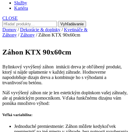
Služby
Kariéra
CLOSE
Hľadať:
Vyhľadávanie
Domov
/
Dekorácie & doplnky
/
Kvetináče &
Záhony
/
Záhony
/ Záhon KTX 90x60cm
Záhon KTX 90x60cm
Bylinkový vyvýšený záhon imitácii dreva je obľúbený produkt,
ktorý si nájde uplatnenie v každej záhrade. Hodnoverne
napodobňuje dizajn dreva a kombinuje ho s výhodami a
trvanlivosťou betónu.
Náš vyvýšený záhon nie je len estetickým doplnkom vašej záhrady,
ale aj praktickým pomocníkom. Vďaka funkčnému dizajnu vám
ponúka množstvo výhod:
Veľká variabilita:
Jednoduché premiestnenie: Záhon môžete kedykoľvek
premiestniť na iné miesto v záhrade, bez nutnosti rozoberania