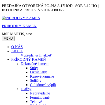
Skip
PREDAJŇA OTVORENÁ PO-PIA 8-17HOD | SOB 8-12 HO |
to
INFOLINKA PREDAJŇA 0948/680966
content
PRÍRODNÝ KAMEŇ
MSP MARTIŠ, s.r.o.
MENU
O NÁS
AKCIE
Výpredaj & II. akosť
PRÍRODNÝ KAMEŇ
Dekoračné kamene
Štrky
Okrúhliaky
Kusové kamene
Solitéry
Gabiónová výplň
Dlažby
Nepravidelné
Formátované
Tehlové