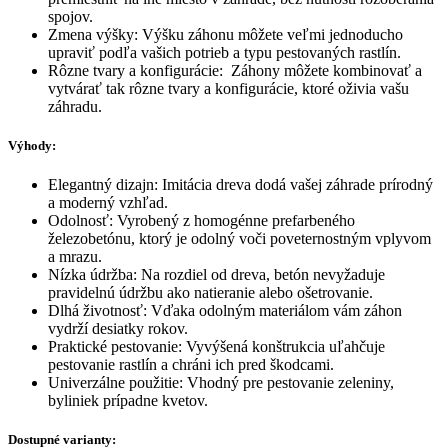
spojov.
Zmena výšky: Výšku záhonu môžete veľmi jednoducho
upraviť podľa vašich potrieb a typu pestovaných rastlín.
Rôzne tvary a konfigurácie: Záhony môžete kombinovať a
vytvárať tak rôzne tvary a konfigurácie, ktoré oživia vašu
záhradu.
Výhody:
Elegantný dizajn: Imitácia dreva dodá vašej záhrade prírodný
a moderný vzhľad.
Odolnosť: Vyrobený z homogénne prefarbeného
železobetónu, ktorý je odolný voči poveternostným vplyvom
a mrazu.
Nízka údržba: Na rozdiel od dreva, betón nevyžaduje
pravidelnú údržbu ako natieranie alebo ošetrovanie.
Dlhá životnosť: Vďaka odolným materiálom vám záhon
vydrží desiatky rokov.
Praktické pestovanie: Vyvýšená konštrukcia uľahčuje
pestovanie rastlín a chráni ich pred škodcami.
Univerzálne použitie: Vhodný pre pestovanie zeleniny,
byliniek prípadne kvetov.
Dostupné varianty: