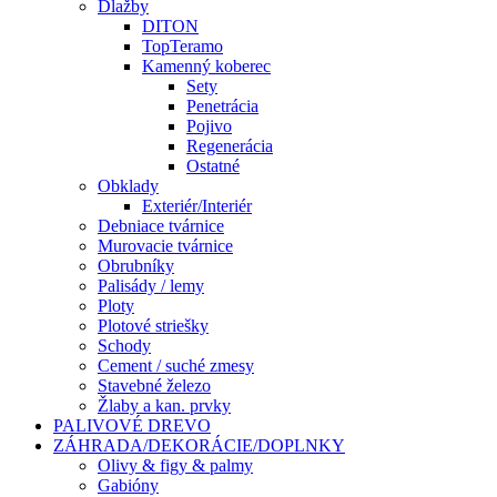
Dlažby
DITON
TopTeramo
Kamenný koberec
Sety
Penetrácia
Pojivo
Regenerácia
Ostatné
Obklady
Exteriér/Interiér
Debniace tvárnice
Murovacie tvárnice
Obrubníky
Palisády / lemy
Ploty
Plotové striešky
Schody
Cement / suché zmesy
Stavebné železo
Žlaby a kan. prvky
PALIVOVÉ DREVO
ZÁHRADA/DEKORÁCIE/DOPLNKY
Olivy & figy & palmy
Gabióny