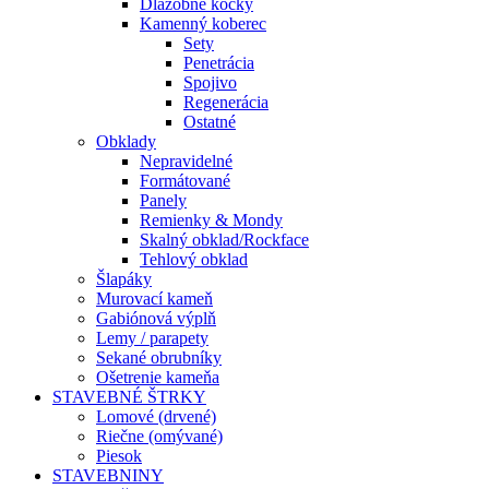
Dlažobné kocky
Kamenný koberec
Sety
Penetrácia
Spojivo
Regenerácia
Ostatné
Obklady
Nepravidelné
Formátované
Panely
Remienky & Mondy
Skalný obklad/Rockface
Tehlový obklad
Šlapáky
Murovací kameň
Gabiónová výplň
Lemy / parapety
Sekané obrubníky
Ošetrenie kameňa
STAVEBNÉ ŠTRKY
Lomové (drvené)
Riečne (omývané)
Piesok
STAVEBNINY