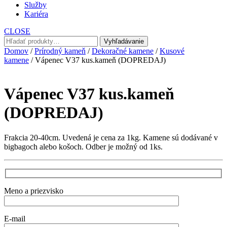
Služby
Kariéra
CLOSE
Hľadať:
Vyhľadávanie
Domov
/
Prírodný kameň
/
Dekoračné kamene
/
Kusové
kamene
/ Vápenec V37 kus.kameň (DOPREDAJ)
Vápenec V37 kus.kameň
(DOPREDAJ)
Frakcia 20-40cm. Uvedená je cena za 1kg. Kamene sú dodávané v
bigbagoch alebo košoch. Odber je možný od 1ks.
Meno a priezvisko
E-mail