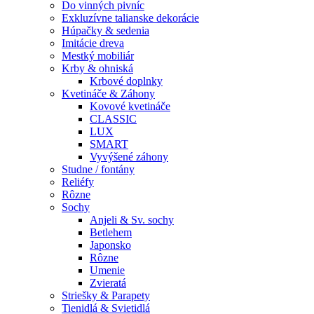
Do vinných pivníc
Exkluzívne talianske dekorácie
Húpačky & sedenia
Imitácie dreva
Mestký mobiliár
Krby & ohniská
Krbové doplnky
Kvetináče & Záhony
Kovové kvetináče
CLASSIC
LUX
SMART
Vyvýšené záhony
Studne / fontány
Reliéfy
Rôzne
Sochy
Anjeli & Sv. sochy
Betlehem
Japonsko
Rôzne
Umenie
Zvieratá
Striešky & Parapety
Tienidlá & Svietidlá