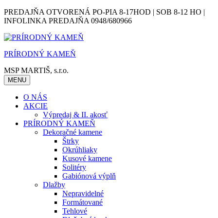
Skip
PREDAJŇA OTVORENÁ PO-PIA 8-17HOD | SOB 8-12 HO |
to
INFOLINKA PREDAJŇA 0948/680966
content
PRÍRODNÝ KAMEŇ
MSP MARTIŠ, s.r.o.
MENU
O NÁS
AKCIE
Výpredaj & II. akosť
PRÍRODNÝ KAMEŇ
Dekoračné kamene
Štrky
Okrúhliaky
Kusové kamene
Solitéry
Gabiónová výplň
Dlažby
Nepravidelné
Formátované
Tehlové