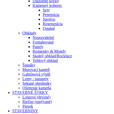
Dlažobné kocky
Kamenný koberec
Sety
Penetrácia
Spojivo
Regenerácia
Ostatné
Obklady
Nepravidelné
Formátované
Panely
Remienky & Mondy
Skalný obklad/Rockface
Tehlový obklad
Šlapáky
Murovací kameň
Gabiónová výplň
Lemy / parapety
Sekané obrubníky
Ošetrenie kameňa
STAVEBNÉ ŠTRKY
Lomové (drvené)
Riečne (omývané)
Piesok
STAVEBNINY