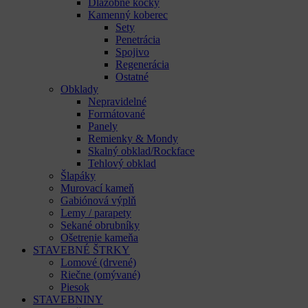
Dlažobné kocky
Kamenný koberec
Sety
Penetrácia
Spojivo
Regenerácia
Ostatné
Obklady
Nepravidelné
Formátované
Panely
Remienky & Mondy
Skalný obklad/Rockface
Tehlový obklad
Šlapáky
Murovací kameň
Gabiónová výplň
Lemy / parapety
Sekané obrubníky
Ošetrenie kameňa
STAVEBNÉ ŠTRKY
Lomové (drvené)
Riečne (omývané)
Piesok
STAVEBNINY