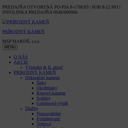
Skip
PREDAJŇA OTVORENÁ PO-PIA 8-17HOD | SOB 8-12 HO |
to
INFOLINKA PREDAJŇA 0948/680966
content
PRÍRODNÝ KAMEŇ
MSP MARTIŠ, s.r.o.
MENU
O NÁS
AKCIE
Výpredaj & II. akosť
PRÍRODNÝ KAMEŇ
Dekoračné kamene
Štrky
Okrúhliaky
Kusové kamene
Solitéry
Gabiónová výplň
Dlažby
Nepravidelné
Formátované
Tehlové