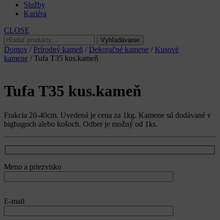
Služby
Kariéra
CLOSE
Hľadať:
Vyhľadávanie
Domov
/
Prírodný kameň
/
Dekoračné kamene
/
Kusové
kamene
/ Tufa T35 kus.kameň
Tufa T35 kus.kameň
Frakcia 20-40cm. Uvedená je cena za 1kg. Kamene sú dodávané v
bigbagoch alebo košoch. Odber je možný od 1ks.
Meno a priezvisko
E-mail