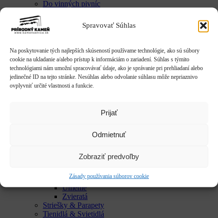
Do vinných pivníc
Exkluzívne talianske dekorácie
Húpačky & sedenia
Spravovať Súhlas
Imitácie dreva
Mestký mobiliár
Krby & ohniská
Na poskytovanie tých najlepších skúseností používame technológie, ako sú súbory
Krbové doplnky
cookie na ukladanie a/alebo prístup k informáciám o zariadení. Súhlas s týmito
Kvetináče & Záhony
technológiami nám umožní spracovávať údaje, ako je správanie pri prehliadaní alebo
Kovové kvetináče
jedinečné ID na tejto stránke. Nesúhlas alebo odvolanie súhlasu môže nepriaznivo
CLASSIC
ovplyvniť určité vlastnosti a funkcie.
LUX
SMART
Vyvýšené záhony
Prijať
Studne / fontány
Reliéfy
Odmietnuť
Rôzne
Sochy
Anjeli & Sv. sochy
Zobraziť predvoľby
Betlehem
Japonsko
Zásady používania súborov cookie
Rôzne
Umenie
Zvieratá
Striešky & Parapety
Tienidlá & Svietidlá