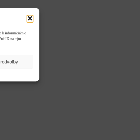
up k informáciám o
čné ID na tejto
predvoľby