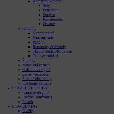
Kamenný koberec
Sety
Penetrácia
Spojivo
Regenerácia
Ostatné
Obklady
Nepravidelné
Formátované
Panely
Remienky & Mondy
Skalný obklad/Rockface
Tehlový obklad
Šlapáky
Murovací kameň
Gabiónová výplň
Lemy / parapety
Sekané obrubníky
Ošetrenie kameňa
STAVEBNÉ ŠTRKY
Lomové (drvené)
Riečne (omývané)
Piesok
STAVEBNINY
Dlažby