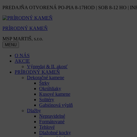
Skip
PREDAJŇA OTVORENÁ PO-PIA 8-17HOD | SOB 8-12 HO | IN
to
content
PRÍRODNÝ KAMEŇ
MSP MARTIŠ, s.r.o.
MENU
O NÁS
AKCIE
Výpredaj & II. akosť
PRÍRODNÝ KAMEŇ
Dekoračné kamene
Štrky
Okrúhliaky
Kusové kamene
Solitéry
Gabiónová výplň
Dlažby
Nepravidelné
Formátované
Tehlové
Dlažobné kocky