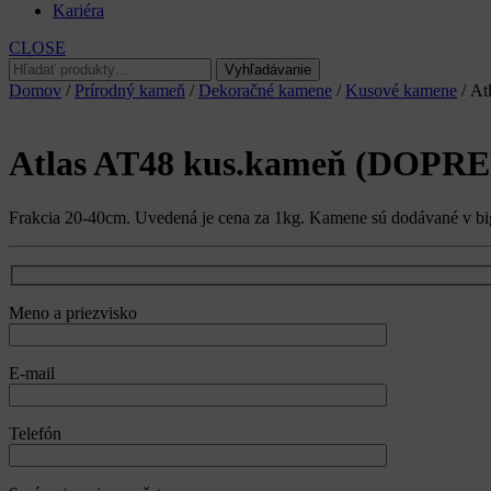
Kariéra
CLOSE
Hľadať:
Vyhľadávanie
Domov
/
Prírodný kameň
/
Dekoračné kamene
/
Kusové kamene
/ At
Atlas AT48 kus.kameň (DOPR
Frakcia 20-40cm. Uvedená je cena za 1kg. Kamene sú dodávané v bi
Meno a priezvisko
E-mail
Telefón