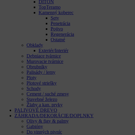
DITON
TopTeramo
Kamenný koberec
Sety
Penetrácia
Pojivo
Regenerácia
Ostatné
Obklady
Exteriér/Interiér
Debniace tvárnice
Murovacie tvárnice
Obrubníky
Palisády / lemy
Ploty
Plotové striešky
Schody
Cement / suché zmesy
Stavebné železo
Žlaby a kan. prvky
PALIVOVÉ DREVO
ZÁHRADA/DEKORÁCIE/DOPLNKY
Olivy & figy & palmy
Gabióny
Do vinných pivníc