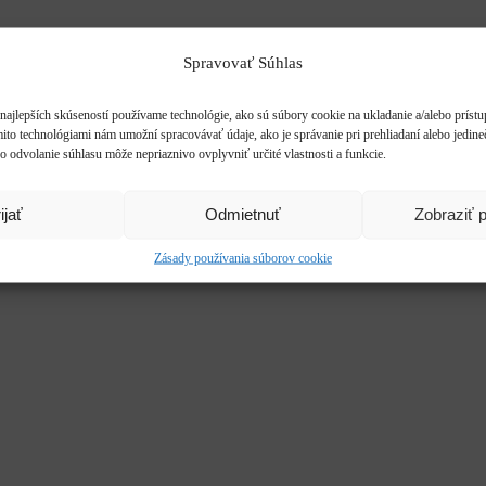
Spravovať Súhlas
najlepších skúseností používame technológie, ako sú súbory cookie na ukladanie a/alebo príst
mito technológiami nám umožní spracovávať údaje, ako je správanie pri prehliadaní alebo jedine
o odvolanie súhlasu môže nepriaznivo ovplyvniť určité vlastnosti a funkcie.
ijať
Odmietnuť
Zobraziť 
Zásady používania súborov cookie