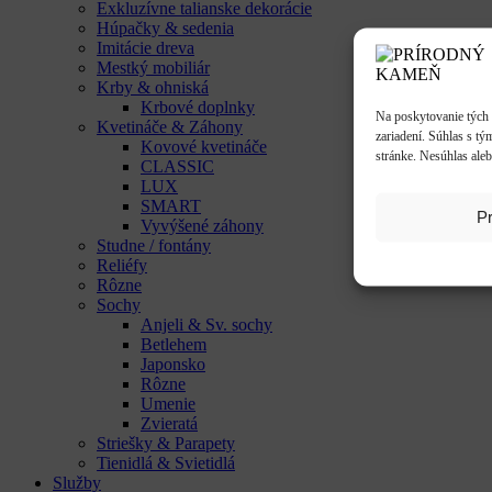
Exkluzívne talianske dekorácie
Húpačky & sedenia
Imitácie dreva
Mestký mobiliár
Krby & ohniská
Krbové doplnky
Na poskytovanie tých 
Kvetináče & Záhony
zariadení. Súhlas s tý
Kovové kvetináče
stránke. Nesúhlas aleb
CLASSIC
LUX
SMART
Pr
Vyvýšené záhony
Studne / fontány
Reliéfy
Rôzne
Sochy
Anjeli & Sv. sochy
Betlehem
Japonsko
Rôzne
Umenie
Zvieratá
Striešky & Parapety
Tienidlá & Svietidlá
Služby