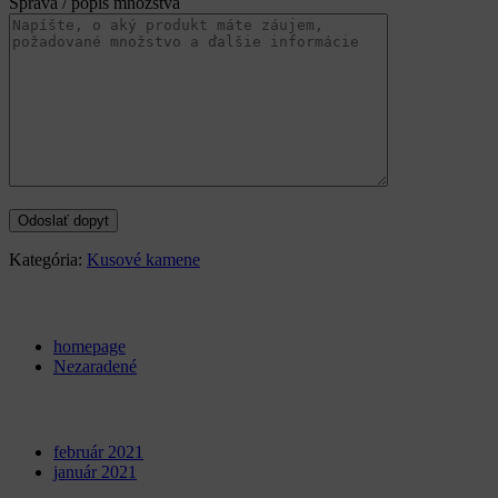
Správa / popis množstva
Kategória:
Kusové kamene
Categories
homepage
Nezaradené
Archives
február 2021
január 2021