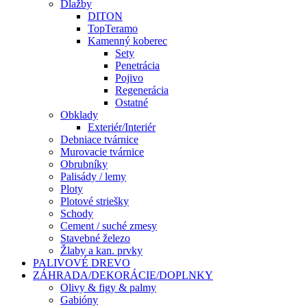
Dlažby
DITON
TopTeramo
Kamenný koberec
Sety
Penetrácia
Pojivo
Regenerácia
Ostatné
Obklady
Exteriér/Interiér
Debniace tvárnice
Murovacie tvárnice
Obrubníky
Palisády / lemy
Ploty
Plotové striešky
Schody
Cement / suché zmesy
Stavebné železo
Žlaby a kan. prvky
PALIVOVÉ DREVO
ZÁHRADA/DEKORÁCIE/DOPLNKY
Olivy & figy & palmy
Gabióny