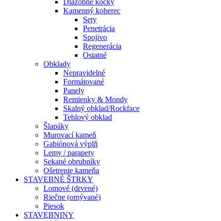
Dlažobné kocky
Kamenný koberec
Sety
Penetrácia
Spojivo
Regenerácia
Ostatné
Obklady
Nepravidelné
Formátované
Panely
Remienky & Mondy
Skalný obklad/Rockface
Tehlový obklad
Šlapáky
Murovací kameň
Gabiónová výplň
Lemy / parapety
Sekané obrubníky
Ošetrenie kameňa
STAVEBNÉ ŠTRKY
Lomové (drvené)
Riečne (omývané)
Piesok
STAVEBNINY