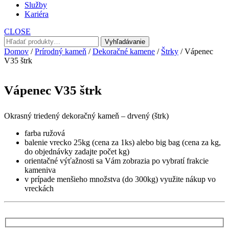
Služby
Kariéra
CLOSE
Hľadať:
Vyhľadávanie
Domov
/
Prírodný kameň
/
Dekoračné kamene
/
Štrky
/ Vápenec
V35 štrk
Vápenec V35 štrk
Okrasný triedený dekoračný kameň – drvený (štrk)
farba ružová
balenie vrecko 25kg (cena za 1ks) alebo big bag (cena za kg,
do objednávky zadajte počet kg)
orientačné výťažnosti sa Vám zobrazia po vybratí frakcie
kameniva
v prípade menšieho množstva (do 300kg) využite nákup vo
vreckách