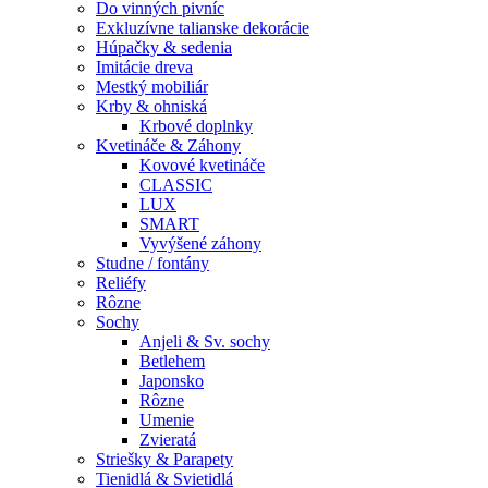
Do vinných pivníc
Exkluzívne talianske dekorácie
Húpačky & sedenia
Imitácie dreva
Mestký mobiliár
Krby & ohniská
Krbové doplnky
Kvetináče & Záhony
Kovové kvetináče
CLASSIC
LUX
SMART
Vyvýšené záhony
Studne / fontány
Reliéfy
Rôzne
Sochy
Anjeli & Sv. sochy
Betlehem
Japonsko
Rôzne
Umenie
Zvieratá
Striešky & Parapety
Tienidlá & Svietidlá