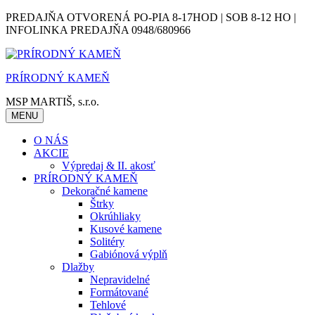
Skip
PREDAJŇA OTVORENÁ PO-PIA 8-17HOD | SOB 8-12 HO |
to
INFOLINKA PREDAJŇA 0948/680966
content
PRÍRODNÝ KAMEŇ
MSP MARTIŠ, s.r.o.
MENU
O NÁS
AKCIE
Výpredaj & II. akosť
PRÍRODNÝ KAMEŇ
Dekoračné kamene
Štrky
Okrúhliaky
Kusové kamene
Solitéry
Gabiónová výplň
Dlažby
Nepravidelné
Formátované
Tehlové