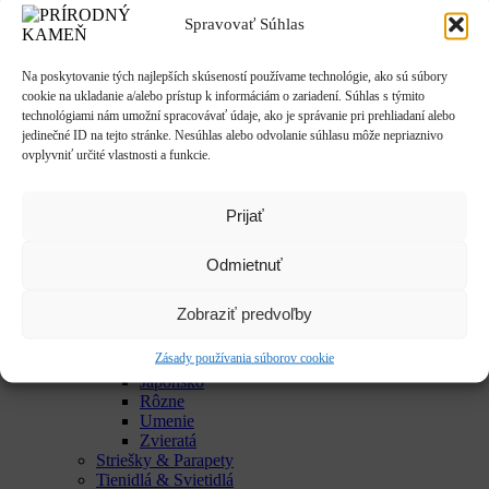
Do vinných pivníc
Spravovať Súhlas
Exkluzívne talianske dekorácie
Húpačky & sedenia
Imitácie dreva
Na poskytovanie tých najlepších skúseností používame technológie, ako sú súbory
Mestký mobiliár
cookie na ukladanie a/alebo prístup k informáciám o zariadení. Súhlas s týmito
Krby & ohniská
technológiami nám umožní spracovávať údaje, ako je správanie pri prehliadaní alebo
Krbové doplnky
jedinečné ID na tejto stránke. Nesúhlas alebo odvolanie súhlasu môže nepriaznivo
Kvetináče & Záhony
ovplyvniť určité vlastnosti a funkcie.
Kovové kvetináče
CLASSIC
LUX
Prijať
SMART
Vyvýšené záhony
Studne / fontány
Odmietnuť
Reliéfy
Rôzne
Zobraziť predvoľby
Sochy
Anjeli & Sv. sochy
Zásady používania súborov cookie
Betlehem
Japonsko
Rôzne
Umenie
Zvieratá
Striešky & Parapety
Tienidlá & Svietidlá