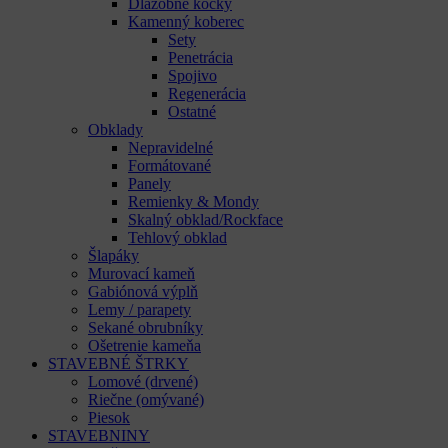
Dlažobné kocky
Kamenný koberec
Sety
Penetrácia
Spojivo
Regenerácia
Ostatné
Obklady
Nepravidelné
Formátované
Panely
Remienky & Mondy
Skalný obklad/Rockface
Tehlový obklad
Šlapáky
Murovací kameň
Gabiónová výplň
Lemy / parapety
Sekané obrubníky
Ošetrenie kameňa
STAVEBNÉ ŠTRKY
Lomové (drvené)
Riečne (omývané)
Piesok
STAVEBNINY