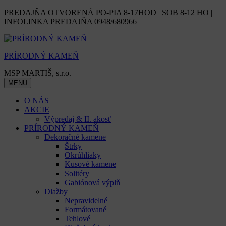
Skip
PREDAJŇA OTVORENÁ PO-PIA 8-17HOD | SOB 8-12 HO |
to
INFOLINKA PREDAJŇA 0948/680966
content
PRÍRODNÝ KAMEŇ
MSP MARTIŠ, s.r.o.
MENU
O NÁS
AKCIE
Výpredaj & II. akosť
PRÍRODNÝ KAMEŇ
Dekoračné kamene
Štrky
Okrúhliaky
Kusové kamene
Solitéry
Gabiónová výplň
Dlažby
Nepravidelné
Formátované
Tehlové