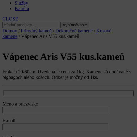
Služby
Kariéra
CLOSE
Hľadať:
Vyhľadávanie
Domov
/
Prírodný kameň
/
Dekoračné kamene
/
Kusové
kamene
/ Vápenec Aris V55 kus.kameň
Vápenec Aris V55 kus.kameň
Frakcia 20-60cm. Uvedená je cena za 1kg. Kamene sú dodávané v
bigbagoch alebo košoch. Odber je možný od 1ks.
Meno a priezvisko
E-mail