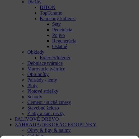
Dlažby
DITON
TopTeramo
Kamenný koberec
Sety
Penetrácia
Pojivo
Regenerácia
Ostatné
Obklady
Exteriér/Interiér
Debniace tvárnice
Murovacie tvárnice
Obrubníky
Palisády / lemy
Ploty
Plotové striešky
Schody
Cement / suché zmesy
Stavebné železo
Žlaby a kan. prvky
PALIVOVÉ DREVO
ZÁHRADA/DEKORÁCIE/DOPLNKY
Olivy & figy & palmy
Gabióny